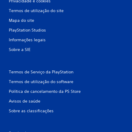
Privacidade e cookies
d
Termos de utilização do site
e
Mapa do site
c
PlayStation Studios
i
Informações legais
n
Sobre a SIE
c
o
Termos de Serviço da PlayStation
)
Termos de utilização do software
c
Política de cancelamento da PS Store
Avisos de saúde
o
Sobre as classificações
m
b