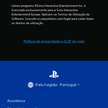
s
Library programs ©Sony Interactive Entertainment Inc. é 
licenciado exclusivamente para a Sony Interactive 
(
Entertainment Europe. Aplicam-se Termos de Utilização do 
Software. Consulte eu.playstation.com/legal para saber todos 
d
os direitos de utilização.
e
u
Política de privacidade e CLUF do jogo
m
m
á
x
i
País/região: Portugal
m
Assistência
o