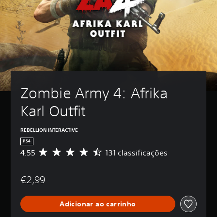
Zombie Army 4: Afrika 
Karl Outfit
REBELLION INTERACTIVE
PS4
4.55
131 classificações
C
l
a
€2,99
s
s
i
Adicionar ao carrinho
f
i