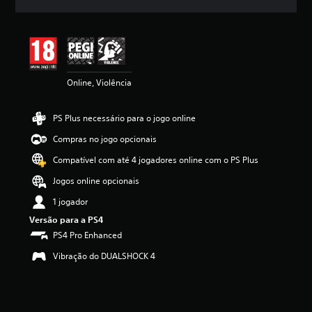
c
a
ç
ã
o
m
Online, Violência
é
d
i
PS Plus necessário para o jogo online
a
d
Compras no jogo opcionais
e
4
Compatível com até 4 jogadores online com o PS Plus
.
Jogos online opcionais
5
5
1 jogador
e
Versão para a PS4
s
t
PS4 Pro Enhanced
r
Vibração do DUALSHOCK 4
e
l
a
s
(