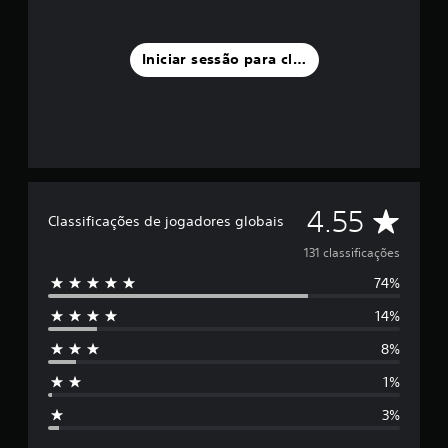
e
m
1
Iniciar sessão para classificar
3
1
c
l
a
s
s
i
C
4.55
f
Classificações de jogadores globais
i
l
c
131 classificações
a
74%
a
ç
õ
14%
s
e
s
8%
s
1%
i
3%
f