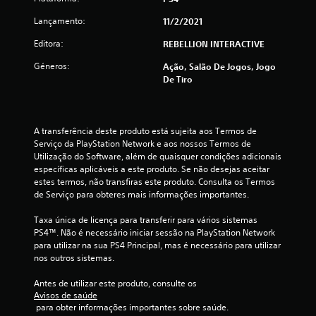
e
Lançamento:
11/2/2021
4
Editora:
REBELLION INTERACTIVE
.
Géneros:
Ação, Salão De Jogos, Jogo
De Tiro
5
5
A transferência deste produto está sujeita aos Termos de 
e
Serviço da PlayStation Network e aos nossos Termos de 
Utilização do Software, além de quaisquer condições adicionais 
específicas aplicáveis a este produto. Se não desejas aceitar 
s
estes termos, não transfiras este produto. Consulta os Termos 
de Serviço para obteres mais informações importantes.
t
Taxa única de licença para transferir para vários sistemas 
r
PS4™. Não é necessário iniciar sessão na PlayStation Network 
para utilizar na sua PS4 Principal, mas é necessário para utilizar 
e
nos outros sistemas.
l
Antes de utilizar este produto, consulte os 
Avisos de saúde
a
 para obter informações importantes sobre saúde.