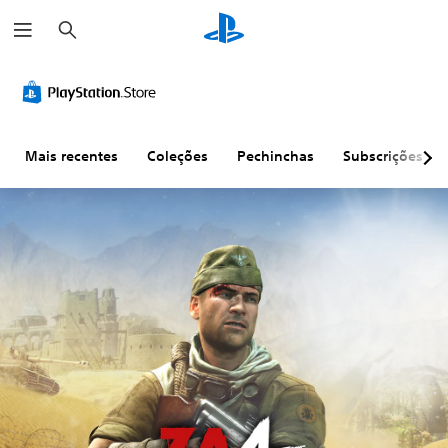
P
e
s
q
u
i
s
a
r
Mais recentes
Coleções
Pechinchas
Subscrições