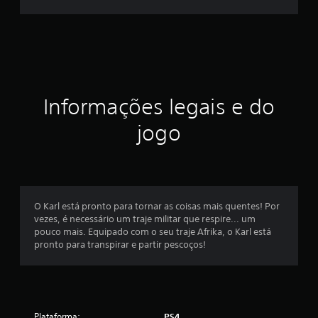
i
c
a
ç
Informações legais e do
ã
jogo
o
m
é
O Karl está pronto para tornar as coisas mais quentes! Por
vezes, é necessário um traje militar que respire... um
d
pouco mais. Equipado com o seu traje Afrika, o Karl está
pronto para transpirar e partir pescoços!
i
a
d
Plataforma:
PS4