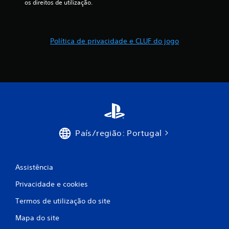
m
os direitos de utilização.
m
á
Política de privacidade e CLUF do jogo
x
i
m
o
País/região: Portugal
d
e
Assistência
c
Privacidade e cookies
i
Termos de utilização do site
n
Mapa do site