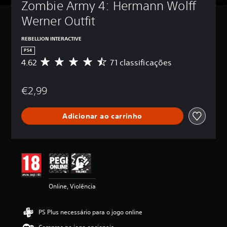
Zombie Army 4: Hermann Wolff 
Werner Outfit
REBELLION INTERACTIVE
PS4
4.62
71 classificações
C
l
a
€2,99
s
s
i
Adicionar ao carrinho
f
i
c
a
ç
ã
o
m
Online, Violência
é
d
i
PS Plus necessário para o jogo online
a
d