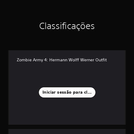
d
e
c
i
n
Classificações
c
o
)
c
o
m
Zombie Army 4: Hermann Wolff Werner Outfit
b
a
s
e
e
m
7
Iniciar sessão para classificar
1
c
l
a
s
s
i