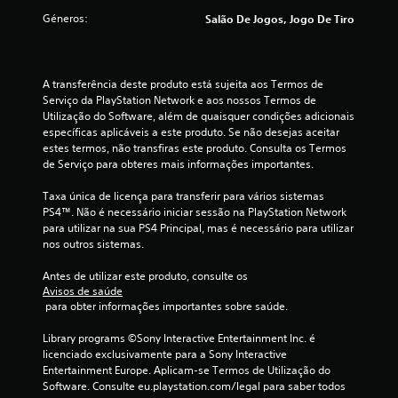
e
Géneros:
Salão De Jogos, Jogo De Tiro
s
t
A transferência deste produto está sujeita aos Termos de 
Serviço da PlayStation Network e aos nossos Termos de 
r
Utilização do Software, além de quaisquer condições adicionais 
específicas aplicáveis a este produto. Se não desejas aceitar 
e
estes termos, não transfiras este produto. Consulta os Termos 
de Serviço para obteres mais informações importantes.
l
Taxa única de licença para transferir para vários sistemas 
a
PS4™. Não é necessário iniciar sessão na PlayStation Network 
para utilizar na sua PS4 Principal, mas é necessário para utilizar 
s
nos outros sistemas.
(
Antes de utilizar este produto, consulte os 
Avisos de saúde
d
 para obter informações importantes sobre saúde.
e
Library programs ©Sony Interactive Entertainment Inc. é 
licenciado exclusivamente para a Sony Interactive 
u
Entertainment Europe. Aplicam-se Termos de Utilização do 
Software. Consulte eu.playstation.com/legal para saber todos 