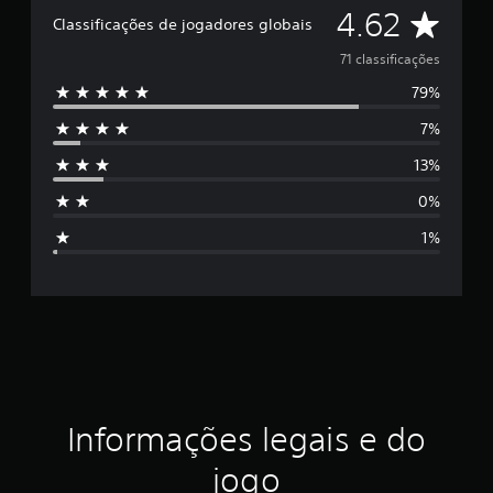
f
C
4.62
i
Classificações de jogadores globais
c
l
71 classificações
a
ç
79%
a
õ
e
7%
s
s
13%
s
0%
i
1%
f
i
c
a
ç
Informações legais e do
ã
jogo