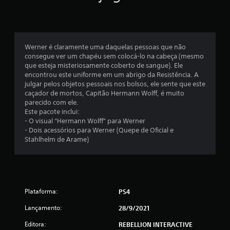
o
m
é
Werner é claramente uma daquelas pessoas que não
consegue ver um chapéu sem colocá-lo na cabeça (mesmo
d
que esteja misteriosamente coberto de sangue). Ele
encontrou este uniforme em um abrigo da Resistência. A
i
julgar pelos objetos pessoais nos bolsos, ele sente que este
caçador de mortos, Capitão Hermann Wolff, é muito
a
parecido com ele.
Este pacote inclui:
d
- O visual “Hermann Wolff” para Werner
- Dois acessórios para Werner (Quepe de Oficial e
e
Stahlhelm de Arame)
4
.
Plataforma:
PS4
6
Lançamento:
28/9/2021
2
Editora:
REBELLION INTERACTIVE