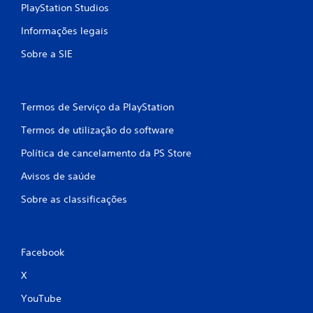
c
PlayStation Studios
o
Informações legais
)
Sobre a SIE
c
o
Termos de Serviço da PlayStation
m
Termos de utilização do software
b
Política de cancelamento da PS Store
Avisos de saúde
a
Sobre as classificações
s
e
Facebook
e
X
m
YouTube