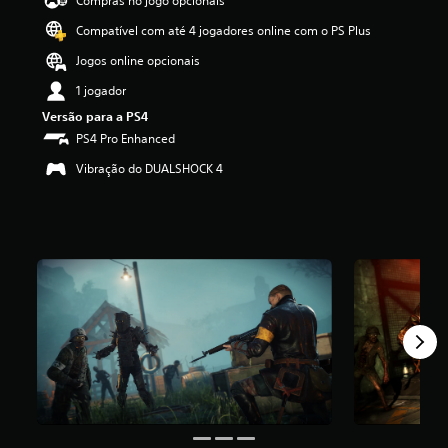
Compras no jogo opcionais
e
Compatível com até 4 jogadores online com o PS Plus
4
.
Jogos online opcionais
6
2
1 jogador
e
Versão para a PS4
s
PS4 Pro Enhanced
t
r
Vibração do DUALSHOCK 4
e
l
a
s
(
d
e
u
m
m
á
x
i
m
o