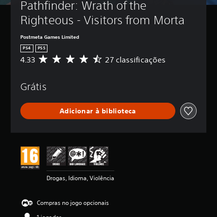
Pathfinder: Wrath of the 
Righteous - Visitors from Morta
Postmeta Games Limited
PS4
PS5
4.33
27 classificações
C
l
a
Grátis
s
s
i
Adicionar à biblioteca
f
i
c
a
ç
ã
o
m
Drogas, Idioma, Violência
é
d
i
Compras no jogo opcionais
a
d