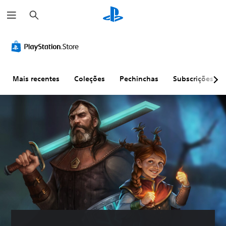
P
e
s
q
u
i
s
a
r
Mais recentes
Coleções
Pechinchas
Subscrições