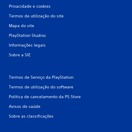
)
Privacidade e cookies
c
Termos de utilização do site
o
Mapa do site
m
PlayStation Studios
Informações legais
b
Sobre a SIE
a
s
Termos de Serviço da PlayStation
e
Termos de utilização do software
e
Política de cancelamento da PS Store
m
Avisos de saúde
2
Sobre as classificações
7