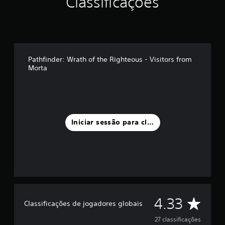
Classificações
d
e
c
i
n
c
o
Pathfinder: Wrath of the Righteous - Visitors from
)
Morta
c
o
m
b
a
s
Iniciar sessão para classificar
e
e
m
2
7
c
l
a
C
4.33
s
Classificações de jogadores globais
s
l
i
27 classificações