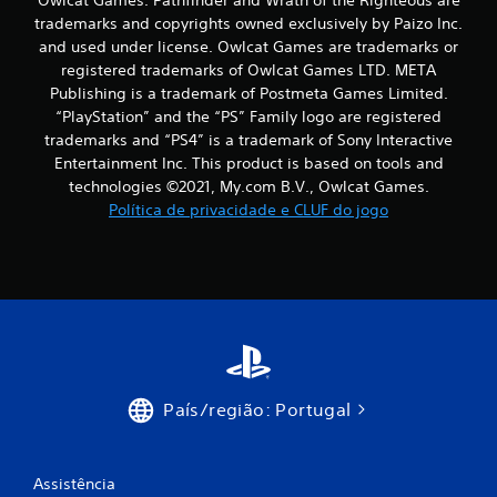
á
trademarks and copyrights owned exclusively by Paizo Inc.
and used under license. Owlcat Games are trademarks or
x
registered trademarks of Owlcat Games LTD. META
i
Publishing is a trademark of Postmeta Games Limited.
“PlayStation” and the “PS” Family logo are registered
m
trademarks and “PS4” is a trademark of Sony Interactive
Entertainment Inc. This product is based on tools and
o
technologies ©2021, My.com B.V., Owlcat Games.
Política de privacidade e CLUF do jogo
d
e
c
i
n
País/região: Portugal
c
o
Assistência