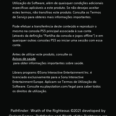
Utilização do Software, além de quaisquer condições adicionais 
t
específicas aplicáveis a este produto. Se não desejas aceitar 
estes termos, não transfiras este produto. Consulta os Termos 
r
de Serviço para obteres mais informações importantes.
e
Pode efetuar a transferência deste conteúdo e reproduzir o 
mesmo na consola PS5 principal associada à sua conta 
l
(através da definição “Partilha da consola e jogos offline”) e em 
quaisquer outras consolas PS5 ao iniciar uma sessão com essa 
a
conta.
s
Antes de utilizar este produto, consulte os 
Avisos de saúde
(
 para obter informações importantes sobre saúde.
d
Library programs ©Sony Interactive Entertainment Inc. é 
licenciado exclusivamente para a Sony Interactive 
e
Entertainment Europe. Aplicam-se Termos de Utilização do 
Software. Consulte eu.playstation.com/legal para saber todos 
u
os direitos de utilização.
m
m
Pathfinder: Wrath of the Righteous ©2021 developed by
Owlcat Games. Pathfinder and Wrath of the Righteous are