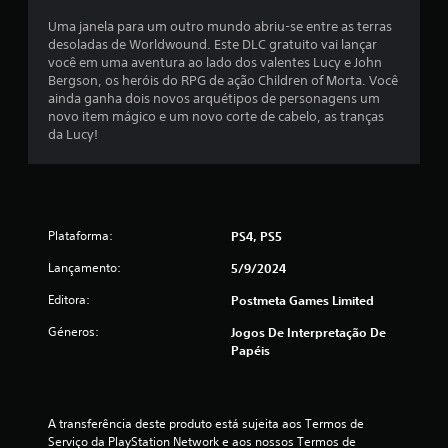
é
Uma janela para um outro mundo abriu-se entre as terras
desoladas de Worldwound. Este DLC gratuito vai lançar
d
você em uma aventura ao lado dos valentes Lucy e John
Bergson, os heróis do RPG de ação Children of Morta. Você
i
ainda ganha dois novos arquétipos de personagens um
novo item mágico e um novo corte de cabelo, as tranças
a
da Lucy!
d
e
Plataforma:
PS4, PS5
4
Lançamento:
5/9/2024
.
Editora:
Postmeta Games Limited
3
Géneros:
Jogos De Interpretação De
3
Papéis
e
A transferência deste produto está sujeita aos Termos de 
s
Serviço da PlayStation Network e aos nossos Termos de 