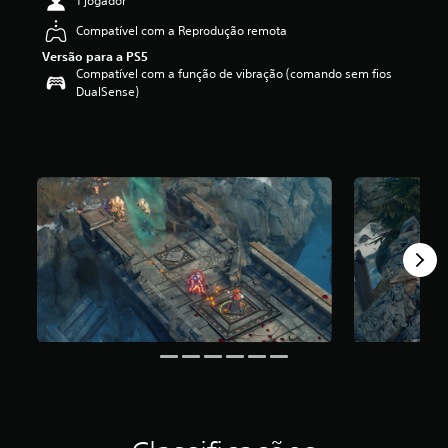
1 jogador
e
Compatível com a Reprodução remota
4
.
Versão para a PS5
3
Compatível com a função de vibração (comando sem fios
3
DualSense)
e
s
t
r
e
l
a
s
(
d
e
u
m
m
á
x
i
m
o