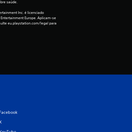
o
obre saúde.
rtainment Inc. é licenciado 
 Entertainment Europe. Aplicam-se 
ulte eu.playstation.com/legal para 
Facebook
X
YouTube