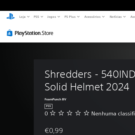
Loja
PS5
Jogos
PS Plus
Acessórios
Notícias
As
Shredders - 540IND
Solid Helmet 2024
FoamPunch BV
PS5
0
Nenhuma classif
N
e
n
€0,99
h