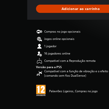
u
m
Adicionar ao carrinho
a
c
l
a
s
Compras no jogo opcionais
s
i
Jogos online opcionais
f
1 jogador
i
c
16 jogadores online
a
Compatível com a Reprodução remota
ç
ã
Versão para a PS5
o
Compatível com a função de vibração e o efeito 
(comando sem fios DualSense)
Palavrões Ligeiros, Compras no jogo