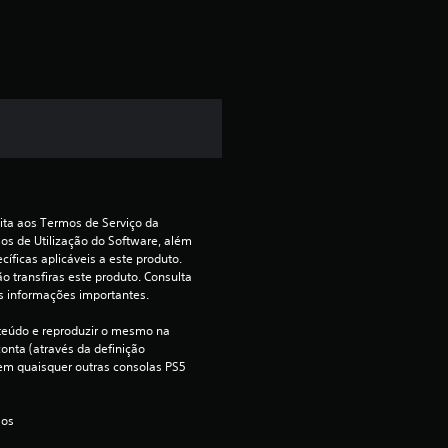
a
s
s
i
f
ita aos Termos de Serviço da 
i
s de Utilização do Software, além 
íficas aplicáveis a este produto. 
c
o transfiras este produto. Consulta 
s informações importantes.
a
teúdo e reproduzir o mesmo na 
onta (através da definição 
ç
e em quaisquer outras consolas PS5 
ã
 os 