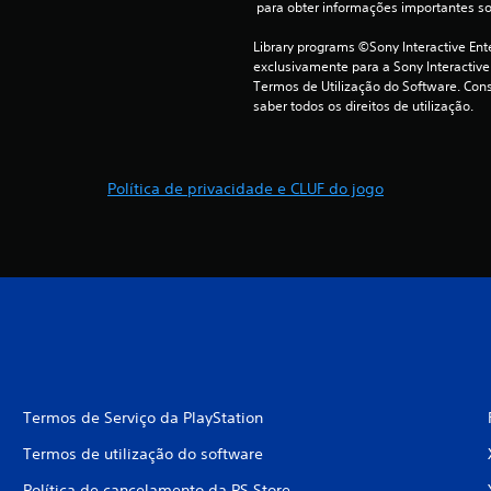
 para obter informações importantes s
Library programs ©Sony Interactive Ente
exclusivamente para a Sony Interactive
Termos de Utilização do Software. Cons
saber todos os direitos de utilização.
Política de privacidade e CLUF do jogo
Termos de Serviço da PlayStation
Termos de utilização do software
Política de cancelamento da PS Store