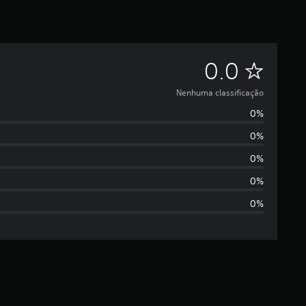
N
0.0
e
Nenhuma classificação
0%
n
0%
h
0%
u
0%
0%
m
a
c
l