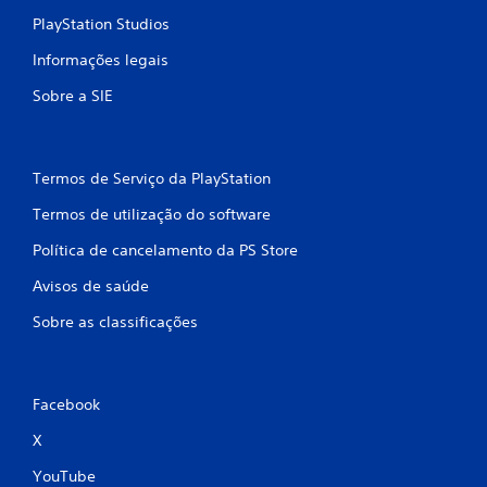
c
PlayStation Studios
o
Informações legais
)
Sobre a SIE
c
o
Termos de Serviço da PlayStation
m
Termos de utilização do software
b
Política de cancelamento da PS Store
a
Avisos de saúde
Sobre as classificações
s
e
Facebook
e
X
m
YouTube