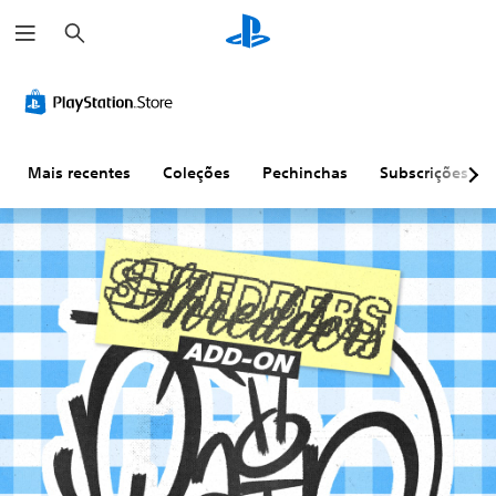
P
e
s
q
u
i
s
a
r
Mais recentes
Coleções
Pechinchas
Subscrições