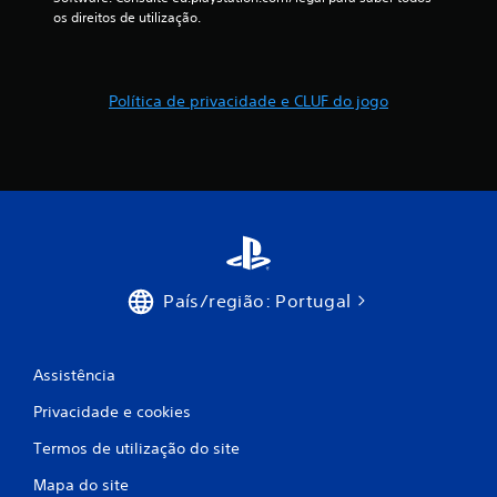
m
os direitos de utilização.
m
á
Política de privacidade e CLUF do jogo
x
i
m
o
d
País/região: Portugal
e
Assistência
c
Privacidade e cookies
i
Termos de utilização do site
n
Mapa do site