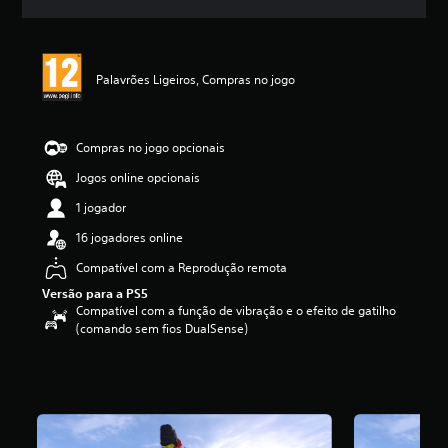
c
a
ç
ã
Palavrões Ligeiros, Compras no jogo
o
m
é
d
Compras no jogo opcionais
i
a
Jogos online opcionais
d
1 jogador
e
5
16 jogadores online
e
s
Compatível com a Reprodução remota
t
Versão para a PS5
r
Compatível com a função de vibração e o efeito de gatilho
e
(comando sem fios DualSense)
l
a
s
(
d
e
u