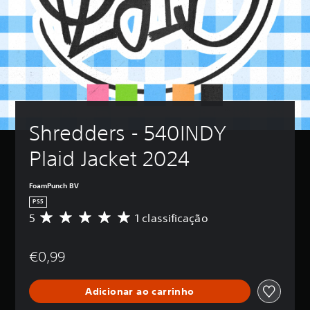
Shredders - 540INDY 
Plaid Jacket 2024
FoamPunch BV
PS5
5
1 classificação
C
l
a
€0,99
s
s
i
Adicionar ao carrinho
f
i