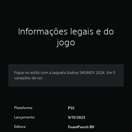
c
a
ç
Informações legais e do
ã
jogo
o
m
é
Fique no estilo com a Jaqueta Xadrez 540INDY 2024. Em 5
variações de cor.
d
i
a
Plataforma:
PS5
d
Lançamento:
9/11/2023
e
Editora:
FoamPunch BV