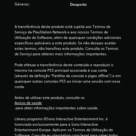
1
Géneros:
Desporto
e
s
A transferência deste produto está sujeita aos Termos de 
Serviço da PlayStation Network e aos nossos Termos de 
t
Utilização do Software, além de quaisquer condições adicionais 
específicas aplicáveis a este produto. Se não desejas aceitar 
r
estes termos, não transfiras este produto. Consulta os Termos 
de Serviço para obteres mais informações importantes.
e
Pode efetuar a transferência deste conteúdo e reproduzir o 
mesmo na consola PS5 principal associada à sua conta 
l
(através da definição “Partilha da consola e jogos offline”) e em 
quaisquer outras consolas PS5 ao iniciar uma sessão com essa 
a
conta.
(
Antes de utilizar este produto, consulte os 
Avisos de saúde
d
 para obter informações importantes sobre saúde.
e
Library programs ©Sony Interactive Entertainment Inc. é 
licenciado exclusivamente para a Sony Interactive 
u
Entertainment Europe. Aplicam-se Termos de Utilização do 
Software. Consulte eu.playstation.com/legal para saber todos 