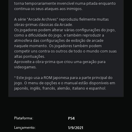
torna temporariamente invencível numa pitada enquanto
d
continua os seus ataques aos inimigos.
e
A série "Arcade Archives" reproduziu fielmente muitas
obras-primas clássicas da Arcade.
4
Os jogadores podem alterar várias configurações do jogo,
como a dificuldade do jogo, e também reproduzir a
.
atmosfera das configurações de exibição de arcade
naquele momento. Os jogadores também podem
6
competir uns contra os outros de todo o mundo com suas
altas pontuações.
4
Aproveite a obra-prima que criou uma geração para
videogames.
e
* Este jogo usa a ROM japonesa para a parte principal do
jogo. O menu de opções e o manual estão disponíveis em
s
japonês, inglês, francês, alemão, italiano e espanhol.
t
r
e
Plataforma:
PS4
l
Lançamento:
1/9/2021