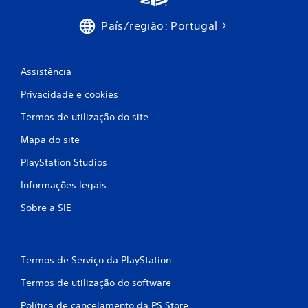
b
País/região: Portugal
a
s
Assistência
e
Privacidade e cookies
e
Termos de utilização do site
m
Mapa do site
6
PlayStation Studios
Informações legais
4
Sobre a SIE
c
l
Termos de Serviço da PlayStation
a
Termos de utilização do software
s
Política de cancelamento da PS Store