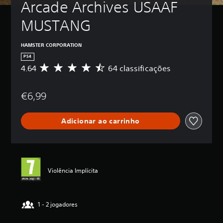
Arcade Archives USAAF 
MUSTANG
HAMSTER CORPORATION
PS4
4.64
64 classificações
C
l
a
€6,99
s
s
i
Adicionar ao carrinho
f
i
c
a
ç
ã
Violência Implícita
o
m
é
d
1 - 2 jogadores
i
a