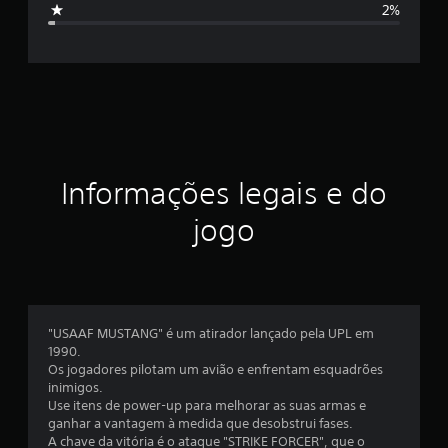
2%
f
f
i
c
i
a
ç
c
õ
e
a
s
ç
Informações legais e do
ã
jogo
o
m
é
"USAAF MUSTANG" é um atirador lançado pela UPL em
1990.
d
Os jogadores pilotam um avião e enfrentam esquadrões
inimigos.
i
Use itens de power-up para melhorar as suas armas e
ganhar a vantagem à medida que desobstrui fases.
a
A chave da vitória é o ataque "STRIKE FORCER", que o