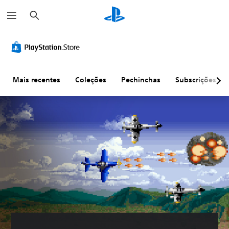
P
e
s
q
u
i
s
a
r
Mais recentes
Coleções
Pechinchas
Subscrições