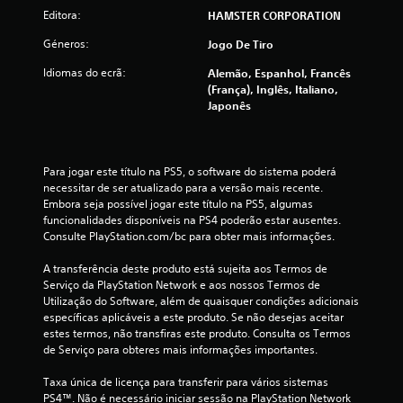
Editora:
HAMSTER CORPORATION
a
Géneros:
Jogo De Tiro
s
Idiomas do ecrã:
Alemão, Espanhol, Francês
(
(França), Inglês, Italiano,
Japonês
d
e
Para jogar este título na PS5, o software do sistema poderá 
u
necessitar de ser atualizado para a versão mais recente. 
Embora seja possível jogar este título na PS5, algumas 
m
funcionalidades disponíveis na PS4 poderão estar ausentes. 
Consulte PlayStation.com/bc para obter mais informações.
m
A transferência deste produto está sujeita aos Termos de 
á
Serviço da PlayStation Network e aos nossos Termos de 
Utilização do Software, além de quaisquer condições adicionais 
específicas aplicáveis a este produto. Se não desejas aceitar 
x
estes termos, não transfiras este produto. Consulta os Termos 
de Serviço para obteres mais informações importantes.
i
Taxa única de licença para transferir para vários sistemas 
m
PS4™. Não é necessário iniciar sessão na PlayStation Network 