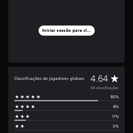
d
e
c
i
n
Iniciar sessão para classificar
c
o
)
c
o
m
b
a
s
C
4.64
Classificações de jogadores globais
e
e
l
64 classificações
m
6
80%
a
4
c
8%
s
l
11%
a
s
s
0%
s
i
i