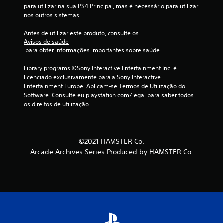
para utilizar na sua PS4 Principal, mas é necessário para utilizar 
o
nos outros sistemas.
d
Antes de utilizar este produto, consulte os 
Avisos de saúde
e
 para obter informações importantes sobre saúde.
c
Library programs ©Sony Interactive Entertainment Inc. é 
licenciado exclusivamente para a Sony Interactive 
i
Entertainment Europe. Aplicam-se Termos de Utilização do 
Software. Consulte eu.playstation.com/legal para saber todos 
n
os direitos de utilização.
c
o
©2021 HAMSTER Co.
Arcade Archives Series Produced by HAMSTER Co.
)
c
o
m