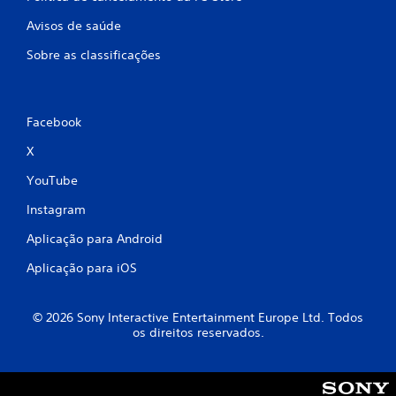
s
Avisos de saúde
i
Sobre as classificações
f
i
Facebook
c
X
a
YouTube
ç
Instagram
õ
Aplicação para Android
Aplicação para iOS
e
s
© 2026 Sony Interactive Entertainment Europe Ltd. Todos
os direitos reservados.