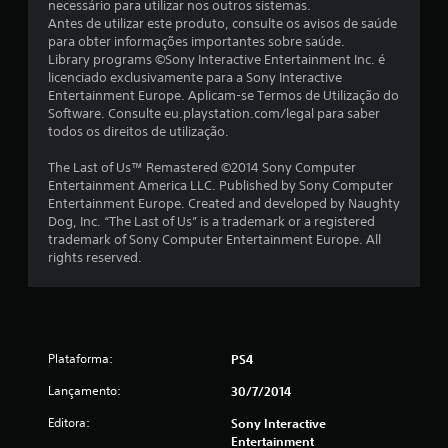
necessário para utilizar nos outros sistemas.
e
Antes de utilizar este produto, consulte os avisos de saúde
para obter informações importantes sobre saúde.
l
Library programs ©Sony Interactive Entertainment Inc. é
licenciado exclusivamente para a Sony Interactive
a
Entertainment Europe. Aplicam-se Termos de Utilização do
Software. Consulte eu.playstation.com/legal para saber
s
todos os direitos de utilização.
(
The Last of Us™ Remastered ©2014 Sony Computer
Entertainment America LLC. Published by Sony Computer
d
Entertainment Europe. Created and developed by Naughty
Dog, Inc. “The Last of Us” is a trademark or a registered
e
trademark of Sony Computer Entertainment Europe. All
rights reserved.
u
m
m
Plataforma:
PS4
á
Lançamento:
30/7/2014
x
Editora:
Sony Interactive
Entertainment