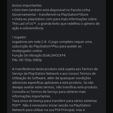
i
Avisos importantes:
• Este item também está disponível no Pacote Linha
a
Governamental – transferível na PlayStation®Store.
• Visita eu.playstation.com para mais informações sobre
d
The Last of Us™, o grande êxito que redefiniu o género de
ação e sobrevivência.
e
1 Jogador
4
Jogadores em rede 2-8. O jogo completo requer uma
subscrição do PlayStation®Plus para aceder ao
.
multijogador online
Função De Vibração DUALSHOCK®4
7
PAL HD 720p,1080p
1
A transferência deste produto está sujeita aos Termos de
Serviço da PlayStation Network e aos nossos Termos de
Utilização do Software, além de quaisquer condições
e
adicionais específicas aplicáveis a este produto. Se não
desejas aceitar estes termos, não transfiras este produto.
s
Consulta os Termos de Serviço para obteres mais
informações importantes.
t
Taxa única de licença para transferir para vários sistemas
PS4™. Não é necessário iniciar sessão na PlayStation
r
Network para utilizar na sua PS4 Principal, mas é