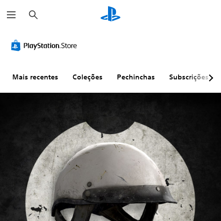
P
e
s
q
u
i
s
a
r
Mais recentes
Coleções
Pechinchas
Subscrições