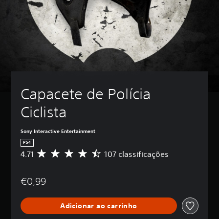
Capacete de Polícia 
Ciclista
Sony Interactive Entertainment
PS4
4.71
107 classificações
C
l
a
€0,99
s
s
i
Adicionar ao carrinho
f
i