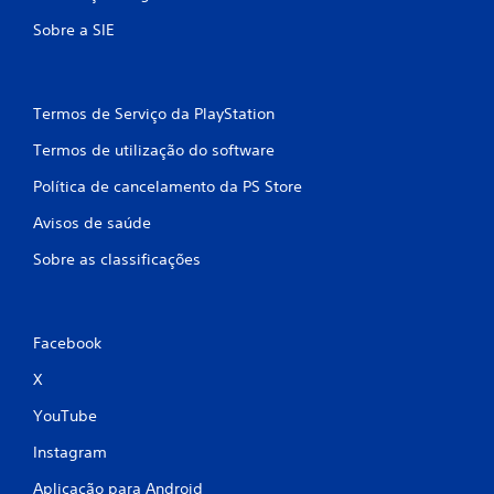
o
Sobre a SIE
m
b
Termos de Serviço da PlayStation
a
Termos de utilização do software
s
Política de cancelamento da PS Store
e
Avisos de saúde
e
Sobre as classificações
m
1
Facebook
0
X
7
YouTube
c
Instagram
Aplicação para Android