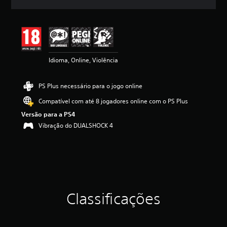
c
a
ç
ã
o
m
Idioma, Online, Violência
é
d
i
PS Plus necessário para o jogo online
a
d
Compatível com até 8 jogadores online com o PS Plus
e
Versão para a PS4
4
.
Vibração do DUALSHOCK 4
7
1
e
s
t
r
e
Classificações
l
a
s
(