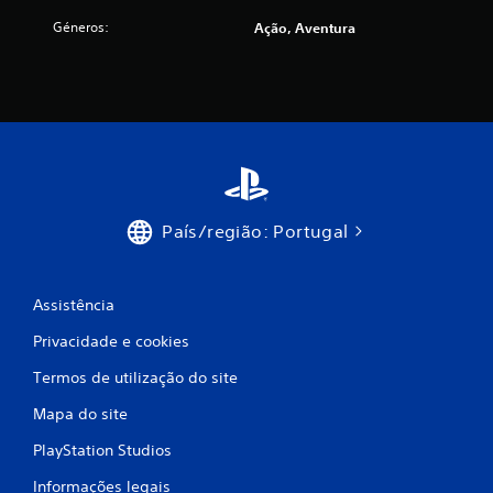
i
Géneros:
Ação, Aventura
m
o
d
e
c
País/região: Portugal
i
n
Assistência
c
Privacidade e cookies
o
Termos de utilização do site
Mapa do site
)
PlayStation Studios
c
Informações legais