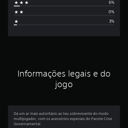
6%
e
s
m
0%
1
i
0
3%
7
f
c
l
i
a
s
c
s
i
a
f
i
ç
Informações legais e do
c
a
ã
jogo
ç
õ
o
e
s
m
é
Dá um ar mais autoritário ao teu sobrevivente do modo
multijogador, com os acessórios especiais do Pacote Crise
d
Governamental