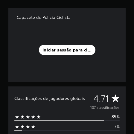
d
e
u
Capacete de Polícia Ciclista
m
m
á
x
i
m
Iniciar sessão para classificar
o
d
e
c
i
n
c
o
C
)
4.71
Classificações de jogadores globais
c
l
o
107 classificações
m
85%
b
a
a
7%
s
s
e