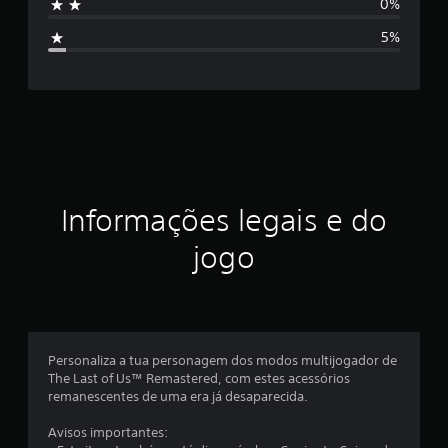
0%
1
i
0
5%
1
f
c
l
i
a
s
c
s
i
a
f
i
ç
Informações legais e do
c
a
ã
jogo
ç
õ
o
e
s
m
é
Personaliza a tua personagem dos modos multijogador de
The Last of Us™ Remastered, com estes acessórios
d
remanescentes de uma era já desaparecida.
i
Avisos importantes: