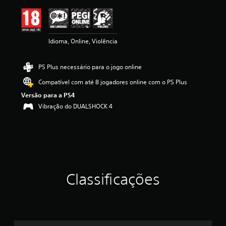
ç
ã
o
m
Idioma, Online, Violência
é
d
i
PS Plus necessário para o jogo online
a
d
Compatível com até 8 jogadores online com o PS Plus
e
Versão para a PS4
4
.
Vibração do DUALSHOCK 4
6
7
e
s
t
r
e
Classificações
l
a
s
(
d
e