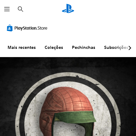
P
e
s
q
u
i
s
a
r
Mais recentes
Coleções
Pechinchas
Subscrições