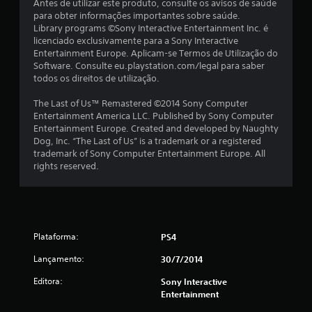
Antes de utilizar este produto, consulte os avisos de saúde
l
para obter informações importantes sobre saúde.
Library programs ©Sony Interactive Entertainment Inc. é
a
licenciado exclusivamente para a Sony Interactive
Entertainment Europe. Aplicam-se Termos de Utilização do
s
Software. Consulte eu.playstation.com/legal para saber
todos os direitos de utilização.
(
The Last of Us™ Remastered ©2014 Sony Computer
d
Entertainment America LLC. Published by Sony Computer
Entertainment Europe. Created and developed by Naughty
e
Dog, Inc. “The Last of Us” is a trademark or a registered
trademark of Sony Computer Entertainment Europe. All
u
rights reserved.
m
m
Plataforma:
PS4
á
Lançamento:
30/7/2014
x
Editora:
Sony Interactive
i
Entertainment