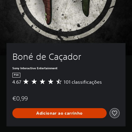
Boné de Caçador
Sony Interactive Entertainment
PS4
4.67
101 classificações
C
l
a
€0,99
s
s
i
Adicionar ao carrinho
f
i
c
a