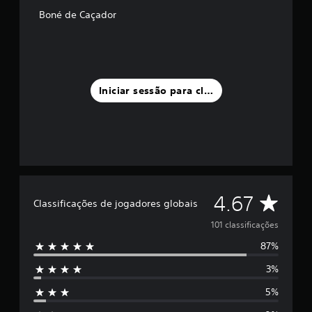
u
Boné de Caçador
m
m
á
x
i
m
Iniciar sessão para classificar
o
d
e
c
i
n
c
o
C
)
4.67
Classificações de jogadores globais
c
l
o
101 classificações
m
87%
b
a
a
3%
s
s
e
5%
e
s
m