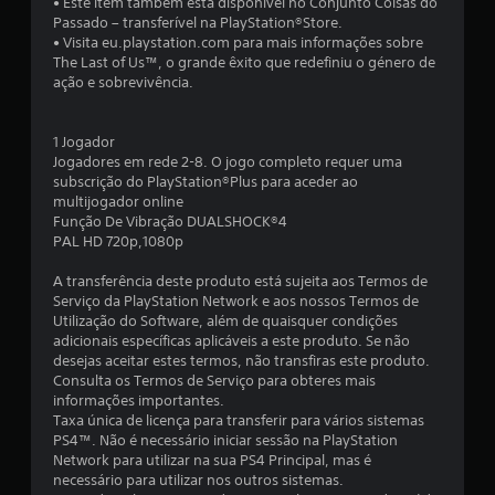
• Este item também está disponível no Conjunto Coisas do
a
Passado – transferível na PlayStation®Store.
• Visita eu.playstation.com para mais informações sobre
d
The Last of Us™, o grande êxito que redefiniu o género de
ação e sobrevivência.
e
4
1 Jogador
Jogadores em rede 2-8. O jogo completo requer uma
.
subscrição do PlayStation®Plus para aceder ao
multijogador online
6
Função De Vibração DUALSHOCK®4
PAL HD 720p,1080p
7
A transferência deste produto está sujeita aos Termos de
Serviço da PlayStation Network e aos nossos Termos de
e
Utilização do Software, além de quaisquer condições
adicionais específicas aplicáveis a este produto. Se não
s
desejas aceitar estes termos, não transfiras este produto.
Consulta os Termos de Serviço para obteres mais
t
informações importantes.
Taxa única de licença para transferir para vários sistemas
r
PS4™. Não é necessário iniciar sessão na PlayStation
Network para utilizar na sua PS4 Principal, mas é
e
necessário para utilizar nos outros sistemas.