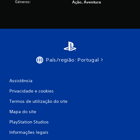
Géneros:
m
Ação, Aventura
o
d
e
c
País/região: Portugal
i
n
Assistência
c
Privacidade e cookies
o
Termos de utilização do site
)
Mapa do site
c
PlayStation Studios
o
Informações legais