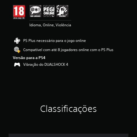
ç
ã
o
m
Idioma, Online, Violência
é
d
i
PS Plus necessário para o jogo online
a
d
Compatível com até 8 jogadores online com o PS Plus
e
Versão para a PS4
4
.
Vibração do DUALSHOCK 4
7
1
e
s
t
r
e
Classificações
l
a
s
(
d
e