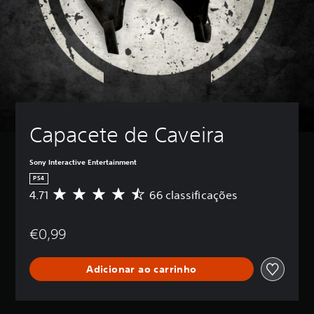
Capacete de Caveira
Sony Interactive Entertainment
PS4
4.71
66 classificações
C
l
a
€0,99
s
s
i
Adicionar ao carrinho
f
i
c
a