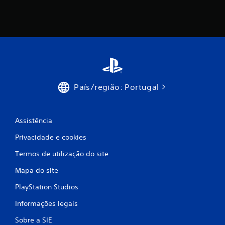
m
o
d
e
c
País/região: Portugal
i
n
Assistência
c
Privacidade e cookies
o
Termos de utilização do site
Mapa do site
)
PlayStation Studios
c
Informações legais
o
Sobre a SIE