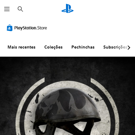
P
e
s
q
u
i
s
a
r
Mais recentes
Coleções
Pechinchas
Subscrições