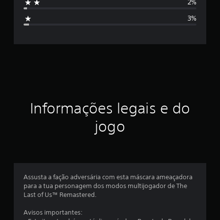
2%
6
i
6
3%
c
f
l
a
i
s
s
c
i
f
a
i
c
ç
Informações legais e do
a
ç
ã
jogo
õ
e
o
s
m
é
Assusta a fação adversária com esta máscara ameaçadora
para a tua personagem dos modos multijogador de The
d
Last of Us™ Remastered.
i
Avisos importantes: