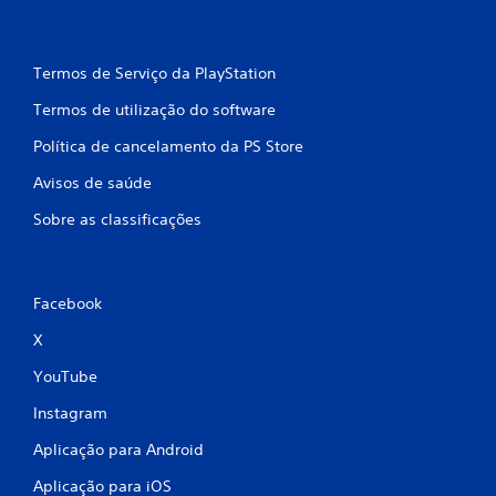
m
b
Termos de Serviço da PlayStation
a
Termos de utilização do software
s
Política de cancelamento da PS Store
e
Avisos de saúde
e
Sobre as classificações
m
6
Facebook
6
X
c
YouTube
l
Instagram
Aplicação para Android
a
Aplicação para iOS