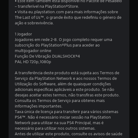
• Este item também está disponível no Pacote de Pesadelo
a
– transferível na PlayStation®Store.
• Visita eu.playstation.com para mais informações sobre
d
The Last of Us™, o grande êxito que redefiniu o género de
ação e sobrevivência.
e
1 Jogador
4
Jogadores em rede 2-8. O jogo completo requer uma
subscrição do PlayStation®Plus para aceder ao
.
multijogador online
Função De Vibração DUALSHOCK®4
7
PAL HD 720p,1080p
1
A transferência deste produto está sujeita aos Termos de
Serviço da PlayStation Network e aos nossos Termos de
Utilização do Software, além de quaisquer condições
e
adicionais específicas aplicáveis a este produto. Se não
desejas aceitar estes termos, não transfiras este produto.
s
Consulta os Termos de Serviço para obteres mais
informações importantes.
t
Taxa única de licença para transferir para vários sistemas
PS4™. Não é necessário iniciar sessão na PlayStation
r
Network para utilizar na sua PS4 Principal, mas é
necessário para utilizar nos outros sistemas.
e
Antes de utilizar este produto, consulte os avisos de saúde