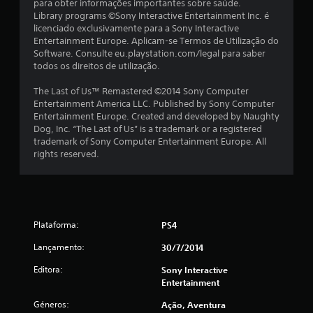
para obter informações importantes sobre saúde.
l
Library programs ©Sony Interactive Entertainment Inc. é
licenciado exclusivamente para a Sony Interactive
a
Entertainment Europe. Aplicam-se Termos de Utilização do
Software. Consulte eu.playstation.com/legal para saber
s
todos os direitos de utilização.
(
The Last of Us™ Remastered ©2014 Sony Computer
Entertainment America LLC. Published by Sony Computer
d
Entertainment Europe. Created and developed by Naughty
Dog, Inc. “The Last of Us” is a trademark or a registered
e
trademark of Sony Computer Entertainment Europe. All
rights reserved.
u
m
m
Plataforma:
PS4
á
Lançamento:
30/7/2014
x
Editora:
Sony Interactive
Entertainment
i
Géneros:
Ação, Aventura