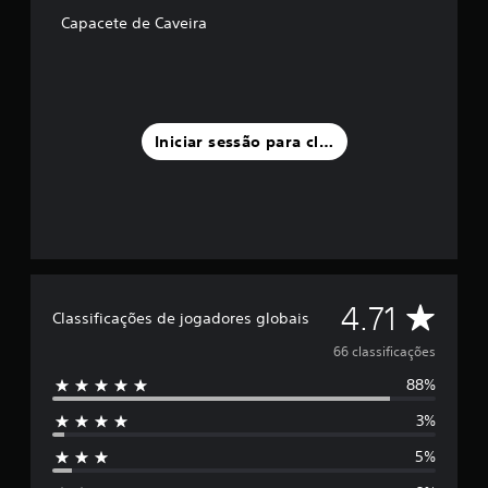
u
Capacete de Caveira
m
m
á
x
i
m
Iniciar sessão para classificar
o
d
e
c
i
n
c
o
C
)
4.71
Classificações de jogadores globais
c
l
o
66 classificações
m
88%
b
a
a
3%
s
s
e
5%
e
s
m