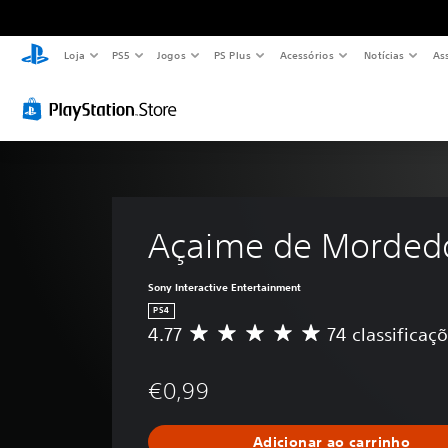
Loja
PS5
Jogos
PS Plus
Acessórios
Notícias
As
Açaime de Morded
Sony Interactive Entertainment
PS4
4.77
74 classificaç
C
l
a
€0,99
s
s
i
Adicionar ao carrinho