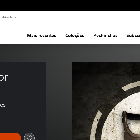
sistência
Mais recentes
Coleções
Pechinchas
Subsc
or
ões