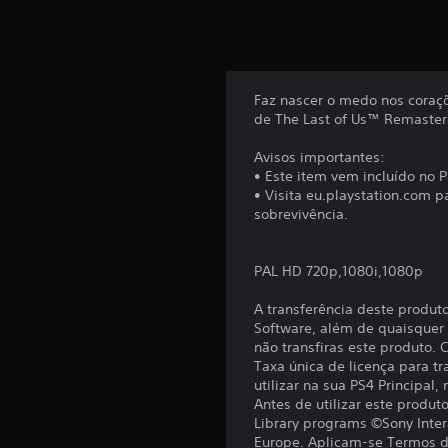
b
a
s
e
e
Faz nascer o medo nos coraç
m
de The Last of Us™ Remaster
7
4
Avisos importantes:
c
• Este item vem incluído no P
l
• Visita eu.playstation.com 
a
sobrevivência.
s
s
i
PAL HD 720p,1080i,1080p
f
i
A transferência deste produt
c
Software, além de quaisquer c
a
não transfiras este produto.
ç
Taxa única de licença para tr
õ
utilizar na sua PS4 Principal,
e
Antes de utilizar este produ
s
Library programs ©Sony Inter
Europe. Aplicam-se Termos de