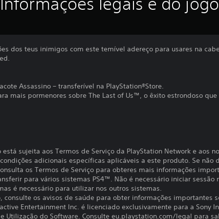
Informações legais e do jogo
ões dos teus inimigos com este temível adereço para usares na ca
ed.
acote Assassino – transferível na PlayStation®Store.
para mais pormenores sobre The Last of Us™, o êxito estrondoso que
o está sujeita aos Termos de Serviço da PlayStation Network e aos n
ondições adicionais específicas aplicáveis a este produto. Se não d
 Consulta os Termos de Serviço para obteres mais informações impor
ansferir para vários sistemas PS4™. Não é necessário iniciar sessão
 mas é necessário para utilizar nos outros sistemas.
to, consulte os avisos de saúde para obter informações importantes 
active Entertainment Inc. é licenciado exclusivamente para a Sony I
 Utilização do Software. Consulte eu.playstation.com/legal para sab