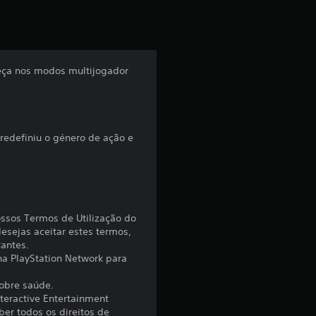
a
ç
ã
beça nos modos multijogador
o
m
 redefiniu o género de ação e
é
d
i
ossos Termos de Utilização do
esejas aceitar estes termos,
a
tantes.
 na PlayStation Network para
d
sobre saúde.
e
nteractive Entertainment
er todos os direitos de