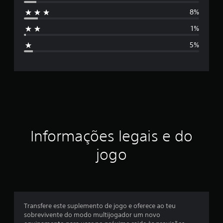
s
e
m
8%
s
2
1
1%
i
7
5%
c
f
l
a
i
s
s
i
c
f
i
a
c
a
ç
Informações legais e do
ç
õ
ã
jogo
e
s
o
m
é
Transfere este suplemento de jogo e oferece ao teu
sobrevivente do modo multijogador um novo