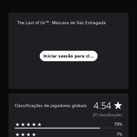
e
u
m
m
The Last of Us™: Máscara de Gás Estragada
á
x
i
m
o
d
Iniciar sessão para classificar
e
c
i
n
c
o
)
c
C
4.54
o
Classificações de jogadores globais
m
l
217 classificações
b
a
79%
a
s
e
7%