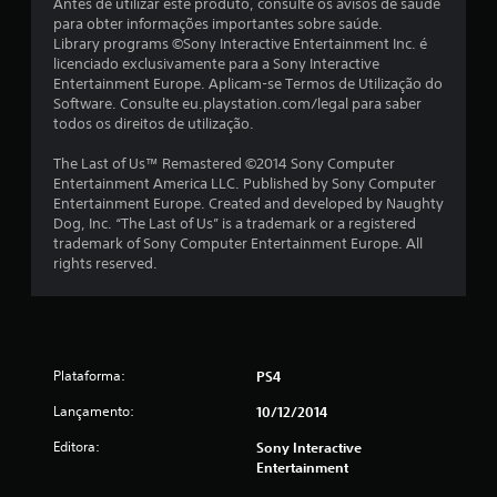
Antes de utilizar este produto, consulte os avisos de saúde
para obter informações importantes sobre saúde.
e
Library programs ©Sony Interactive Entertainment Inc. é
licenciado exclusivamente para a Sony Interactive
l
Entertainment Europe. Aplicam-se Termos de Utilização do
Software. Consulte eu.playstation.com/legal para saber
a
todos os direitos de utilização.
s
The Last of Us™ Remastered ©2014 Sony Computer
Entertainment America LLC. Published by Sony Computer
(
Entertainment Europe. Created and developed by Naughty
Dog, Inc. “The Last of Us” is a trademark or a registered
d
trademark of Sony Computer Entertainment Europe. All
rights reserved.
e
u
m
Plataforma:
PS4
m
Lançamento:
10/12/2014
á
Editora:
Sony Interactive
Entertainment
x