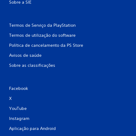
Sobre a SIE
o
m
Termos de Serviço da PlayStation
b
Termos de utilização do software
a
Política de cancelamento da PS Store
s
Avisos de saúde
e
Sobre as classificações
e
m
Facebook
2
X
1
YouTube
7
Instagram
Aplicação para Android
c