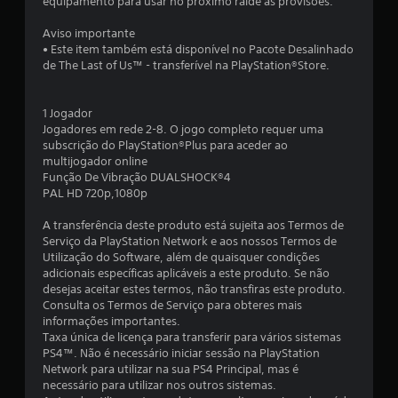
d
equipamento para usar no próximo raide às provisões.
i
Aviso importante
• Este item também está disponível no Pacote Desalinhado
a
de The Last of Us™ - transferível na PlayStation®Store.
d
1 Jogador
e
Jogadores em rede 2-8. O jogo completo requer uma
subscrição do PlayStation®Plus para aceder ao
4
multijogador online
Função De Vibração DUALSHOCK®4
.
PAL HD 720p,1080p
5
A transferência deste produto está sujeita aos Termos de
Serviço da PlayStation Network e aos nossos Termos de
4
Utilização do Software, além de quaisquer condições
adicionais específicas aplicáveis a este produto. Se não
desejas aceitar estes termos, não transfiras este produto.
e
Consulta os Termos de Serviço para obteres mais
informações importantes.
s
Taxa única de licença para transferir para vários sistemas
PS4™. Não é necessário iniciar sessão na PlayStation
t
Network para utilizar na sua PS4 Principal, mas é
necessário para utilizar nos outros sistemas.
r