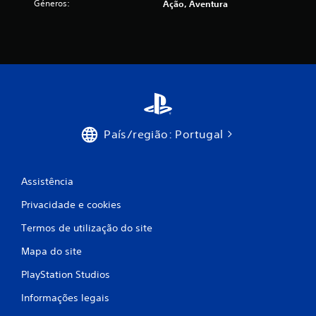
Géneros:
Ação, Aventura
i
m
o
d
e
País/região: Portugal
c
i
Assistência
n
Privacidade e cookies
c
Termos de utilização do site
o
Mapa do site
PlayStation Studios
)
Informações legais
c