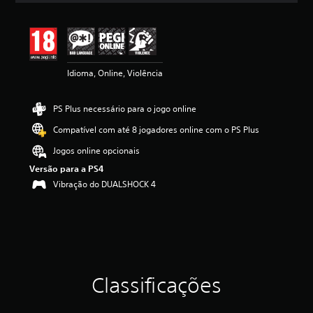
a
ç
ã
o
m
Idioma, Online, Violência
é
d
i
PS Plus necessário para o jogo online
a
d
Compatível com até 8 jogadores online com o PS Plus
e
4
Jogos online opcionais
.
Versão para a PS4
5
Vibração do DUALSHOCK 4
4
e
s
t
r
e
l
a
Classificações
s
(
d