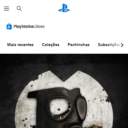
P
e
s
q
u
i
s
a
r
Mais recentes
Coleções
Pechinchas
Subscrições