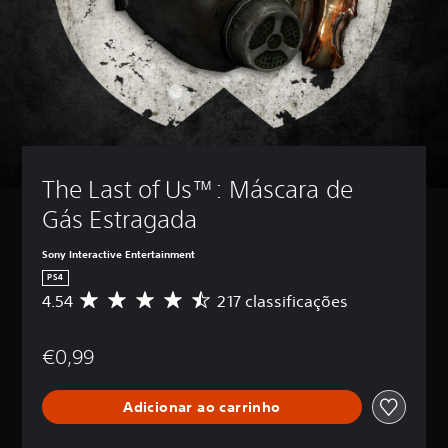
The Last of Us™: Máscara de 
Gás Estragada
Sony Interactive Entertainment
PS4
4.54
217 classificações
C
l
a
€0,99
s
s
i
Adicionar ao carrinho
f
i
c