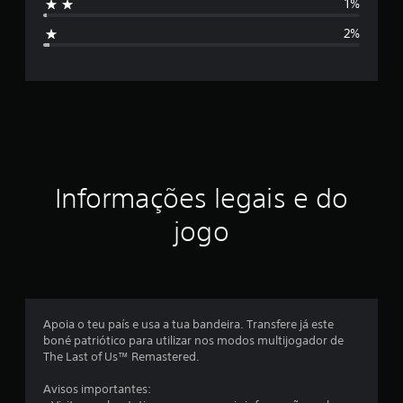
1%
8
i
8
2%
c
f
l
a
i
s
s
c
i
f
a
i
c
ç
Informações legais e do
a
ç
ã
jogo
õ
e
o
s
m
é
Apoia o teu país e usa a tua bandeira. Transfere já este
boné patriótico para utilizar nos modos multijogador de
d
The Last of Us™ Remastered.
i
Avisos importantes: