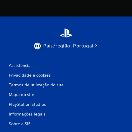
m
o
d
e
País/região: Portugal
c
i
Assistência
n
Privacidade e cookies
c
Termos de utilização do site
o
Mapa do site
)
PlayStation Studios
c
Informações legais
o
Sobre a SIE