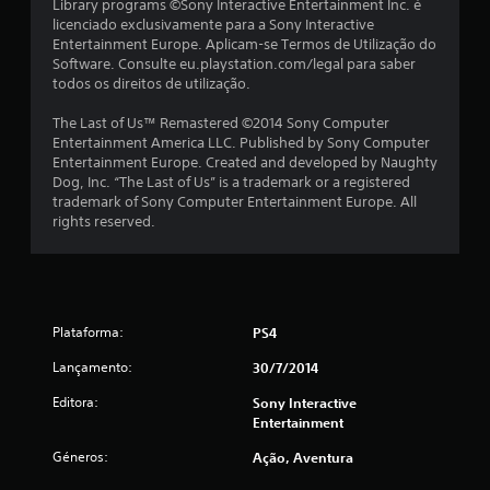
Library programs ©Sony Interactive Entertainment Inc. é
l
licenciado exclusivamente para a Sony Interactive
Entertainment Europe. Aplicam-se Termos de Utilização do
a
Software. Consulte eu.playstation.com/legal para saber
todos os direitos de utilização.
s
The Last of Us™ Remastered ©2014 Sony Computer
(
Entertainment America LLC. Published by Sony Computer
Entertainment Europe. Created and developed by Naughty
d
Dog, Inc. “The Last of Us” is a trademark or a registered
trademark of Sony Computer Entertainment Europe. All
e
rights reserved.
u
m
Plataforma:
PS4
m
Lançamento:
30/7/2014
á
Editora:
Sony Interactive
x
Entertainment
i
Géneros:
Ação, Aventura