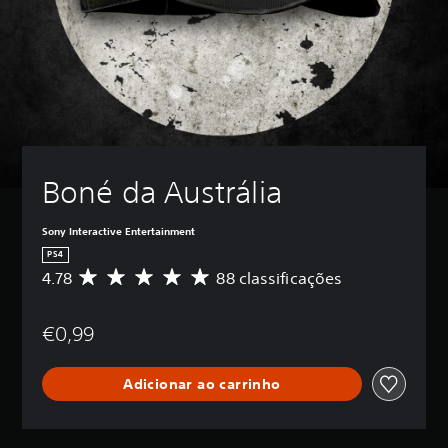
Boné da Austrália
Sony Interactive Entertainment
PS4
4.78
88 classificações
C
l
a
€0,99
s
s
i
Adicionar ao carrinho
f
i
c
a