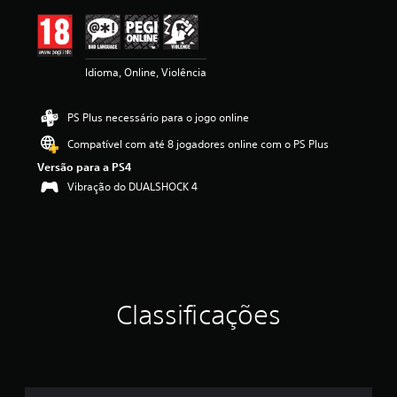
ç
ã
o
m
Idioma, Online, Violência
é
d
i
PS Plus necessário para o jogo online
a
d
Compatível com até 8 jogadores online com o PS Plus
e
Versão para a PS4
4
.
Vibração do DUALSHOCK 4
7
8
e
s
t
r
e
Classificações
l
a
s
(
d
e