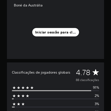
u
Boné da Austrália
m
m
á
x
i
m
Iniciar sessão para classificar
o
d
e
c
i
n
c
o
C
)
4.78
Classificações de jogadores globais
c
l
o
88 classificações
m
91%
b
a
a
2%
s
s
e
3%
e
s
m