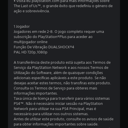
• Visita eu.playstation.com para mais informações sobre
a
The Last of Us™, o grande êxito que redefiniu o género de
ação e sobrevivência.
d
e
1 Jogador
Jogadores em rede 2-8. O jogo completo requer uma
4
subscrição do PlayStation®Plus para aceder ao
multijogador online
.
Função De Vibração DUALSHOCK®4
PAL HD 720p,1080p
7
A transferência deste produto está sujeita aos Termos de
8
Serviço da PlayStation Network e aos nossos Termos de
Utilização do Software, além de quaisquer condições
adicionais específicas aplicáveis a este produto. Se não
e
desejas aceitar estes termos, não transfiras este produto.
Consulta os Termos de Serviço para obteres mais
s
informações importantes.
Taxa única de licença para transferir para vários sistemas
t
PS4™. Não é necessário iniciar sessão na PlayStation
Network para utilizar na sua PS4 Principal, mas é
r
necessário para utilizar nos outros sistemas.
Antes de utilizar este produto, consulte os avisos de saúde
e
para obter informações importantes sobre saúde.