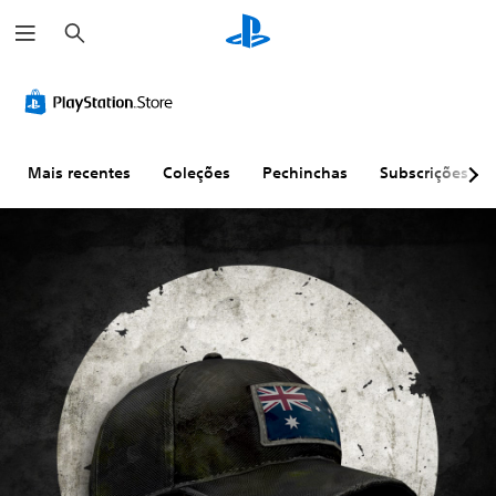
P
e
s
q
u
i
s
a
r
Mais recentes
Coleções
Pechinchas
Subscrições