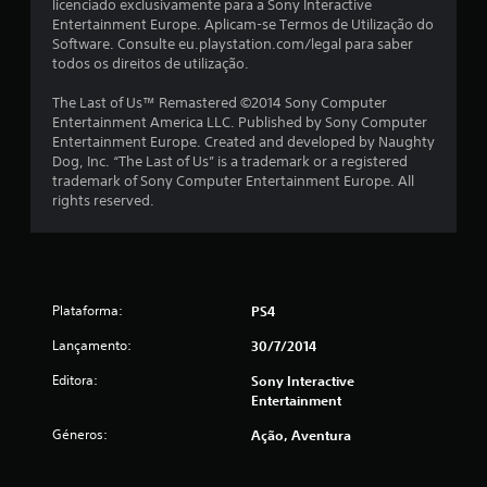
licenciado exclusivamente para a Sony Interactive
l
Entertainment Europe. Aplicam-se Termos de Utilização do
Software. Consulte eu.playstation.com/legal para saber
a
todos os direitos de utilização.
s
The Last of Us™ Remastered ©2014 Sony Computer
Entertainment America LLC. Published by Sony Computer
(
Entertainment Europe. Created and developed by Naughty
Dog, Inc. “The Last of Us” is a trademark or a registered
d
trademark of Sony Computer Entertainment Europe. All
rights reserved.
e
u
m
Plataforma:
PS4
m
Lançamento:
30/7/2014
á
Editora:
Sony Interactive
Entertainment
x
Géneros:
Ação, Aventura
i