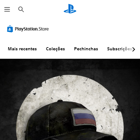
P
e
s
q
u
i
s
a
r
Mais recentes
Coleções
Pechinchas
Subscrições