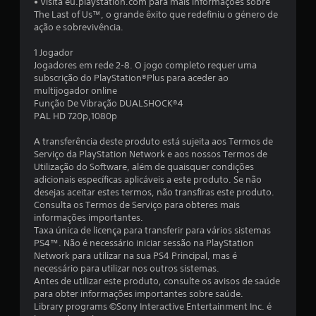
• Visita eu.playstation.com para mais informações sobre
a
The Last of Us™, o grande êxito que redefiniu o género de
ação e sobrevivência.
d
1 Jogador
e
Jogadores em rede 2-8. O jogo completo requer uma
subscrição do PlayStation®Plus para aceder ao
4
multijogador online
Função De Vibração DUALSHOCK®4
.
PAL HD 720p,1080p
7
A transferência deste produto está sujeita aos Termos de
Serviço da PlayStation Network e aos nossos Termos de
7
Utilização do Software, além de quaisquer condições
adicionais específicas aplicáveis a este produto. Se não
desejas aceitar estes termos, não transfiras este produto.
e
Consulta os Termos de Serviço para obteres mais
informações importantes.
s
Taxa única de licença para transferir para vários sistemas
PS4™. Não é necessário iniciar sessão na PlayStation
t
Network para utilizar na sua PS4 Principal, mas é
necessário para utilizar nos outros sistemas.
r
Antes de utilizar este produto, consulte os avisos de saúde
para obter informações importantes sobre saúde.
e
Library programs ©Sony Interactive Entertainment Inc. é