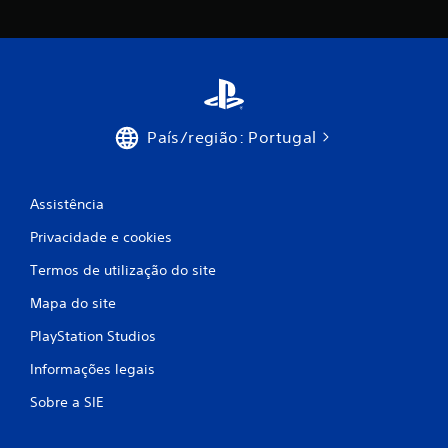
m
o
d
e
País/região: Portugal
c
i
Assistência
n
Privacidade e cookies
c
Termos de utilização do site
o
Mapa do site
PlayStation Studios
)
Informações legais
c
Sobre a SIE
o