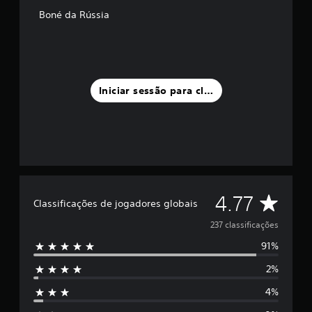
u
Boné da Rússia
m
m
á
x
i
m
Iniciar sessão para classificar
o
d
e
c
i
n
c
o
C
)
4.77
Classificações de jogadores globais
c
l
o
237 classificações
m
91%
b
a
a
2%
s
s
e
4%
e
s
m