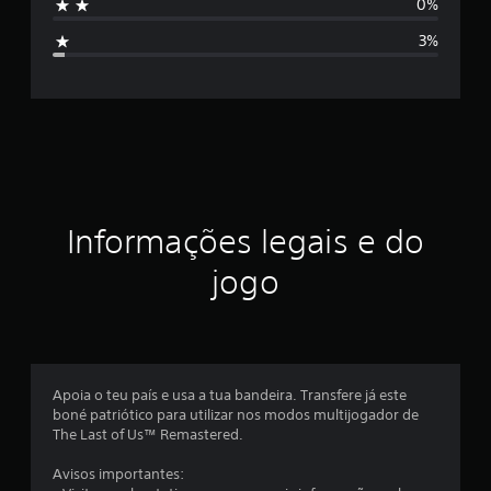
0%
2
i
3
3%
7
f
c
l
i
a
s
c
s
i
a
f
i
ç
Informações legais e do
c
a
ã
jogo
ç
õ
o
e
s
m
é
Apoia o teu país e usa a tua bandeira. Transfere já este
boné patriótico para utilizar nos modos multijogador de
d
The Last of Us™ Remastered.
i
Avisos importantes: