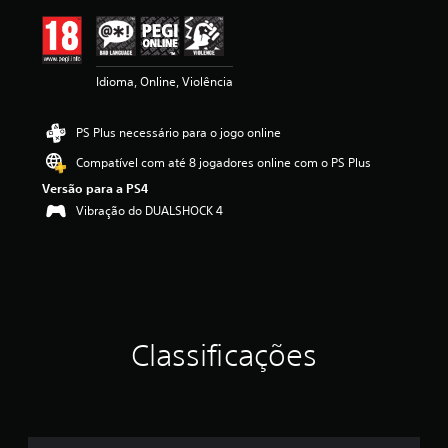
ç
ã
o
m
Idioma, Online, Violência
é
d
i
PS Plus necessário para o jogo online
a
d
Compatível com até 8 jogadores online com o PS Plus
e
Versão para a PS4
4
.
Vibração do DUALSHOCK 4
7
7
e
s
t
r
e
Classificações
l
a
s
(
d
e