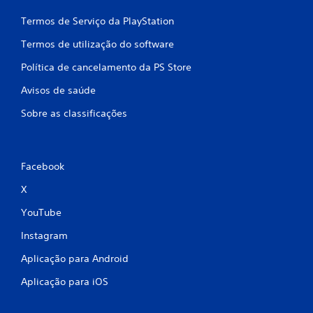
m
Termos de Serviço da PlayStation
b
Termos de utilização do software
a
Política de cancelamento da PS Store
s
Avisos de saúde
e
Sobre as classificações
e
m
Facebook
2
X
3
YouTube
7
Instagram
Aplicação para Android
c
Aplicação para iOS
l