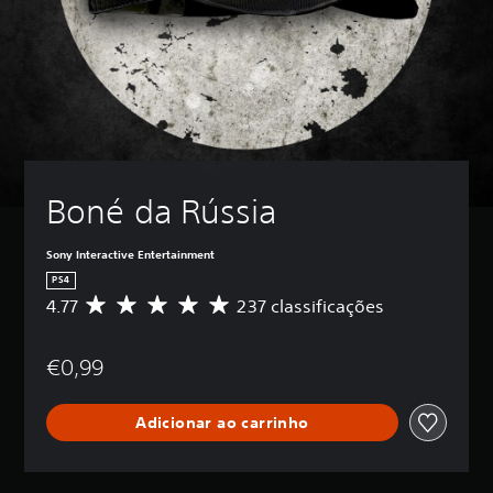
Boné da Rússia
Sony Interactive Entertainment
PS4
4.77
237 classificações
C
l
a
€0,99
s
s
i
Adicionar ao carrinho
f
i
c
a