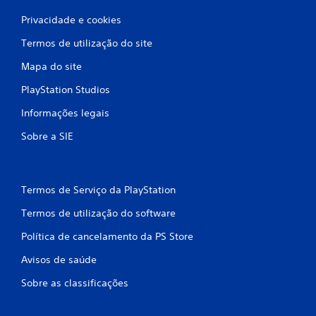
l
Privacidade e cookies
a
Termos de utilização do site
s
Mapa do site
s
PlayStation Studios
i
Informações legais
f
Sobre a SIE
i
c
Termos de Serviço da PlayStation
Termos de utilização do software
a
Política de cancelamento da PS Store
ç
Avisos de saúde
õ
Sobre as classificações
e