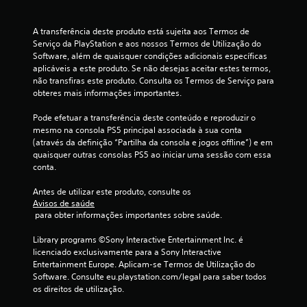
i
A transferência deste produto está sujeita aos Termos de 
m
Serviço da PlayStation e aos nossos Termos de Utilização do 
Software, além de quaisquer condições adicionais específicas 
o
aplicáveis a este produto. Se não desejas aceitar estes termos, 
não transfiras este produto. Consulta os Termos de Serviço para 
d
obteres mais informações importantes.
e
Pode efetuar a transferência deste conteúdo e reproduzir o 
mesmo na consola PS5 principal associada à sua conta 
c
(através da definição “Partilha da consola e jogos offline”) e em 
quaisquer outras consolas PS5 ao iniciar uma sessão com essa 
i
conta.
n
Antes de utilizar este produto, consulte os 
Avisos de saúde
c
 para obter informações importantes sobre saúde.
o
Library programs ©Sony Interactive Entertainment Inc. é 
licenciado exclusivamente para a Sony Interactive 
)
Entertainment Europe. Aplicam-se Termos de Utilização do 
Software. Consulte eu.playstation.com/legal para saber todos 
os direitos de utilização.
c