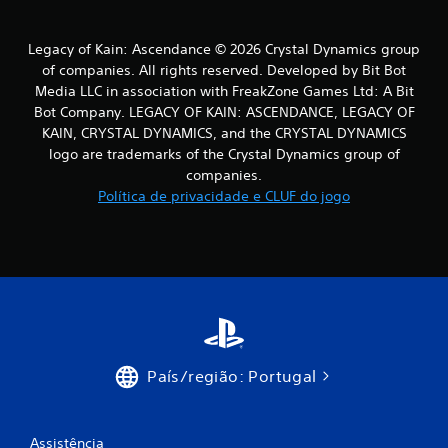
o
m
Legacy of Kain: Ascendance © 2026 Crystal Dynamics group
of companies. All rights reserved. Developed by Bit Bot
b
Media LLC in association with FreakZone Games Ltd: A Bit
Bot Company. LEGACY OF KAIN: ASCENDANCE, LEGACY OF
a
KAIN, CRYSTAL DYNAMICS, and the CRYSTAL DYNAMICS
logo are trademarks of the Crystal Dynamics group of
s
companies.
Política de privacidade e CLUF do jogo
e
e
m
7
0
País/região: Portugal
1
c
Assistência