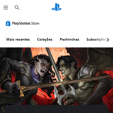
P
e
s
q
u
i
s
a
r
Mais recentes
Coleções
Pechinchas
Subscrições