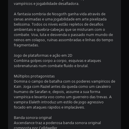
vampíricos e jogabilidade desafiadora.
i
A fantasia sombria de Nosgoth ganha vida através de
a
cenas animadas e uma jogabilidade em arte pixelizada
belíssima. Todos os níveis estão repletos de desafios
d
ambientais e quebra-cabeças que se misturam com o
combate. Voa, luta e desvenda o passado num mundo de
e
reinos em colapso, ruínas assombradas e linhas do tempo
fragmentadas.
3
Jogo de plataformas e ação em 2D
.
Combina golpes corpo a corpo, esquivas e ataques
sobrenaturais num combate fluido e brutal.
1
Múltiplos protagonistas
6
Domina o campo de batalha com os poderes vampíricos de
Kain. Joga com Raziel antes da queda como um cavaleiro
humano de Sarafan e, depois, assume a sua forma
e
vampírica e levanta voo como um guerreiro das trevas. A
vampira Elaleth introduz um estilo de jogo agressivo
s
focado em ataques rápidos e implacáveis.
t
Banda sonora original
Ascendance traz a poderosa banda sonora original
r
composta por Celldweller.