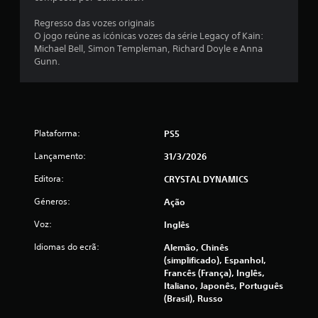
e
Regresso das vozes originais
O jogo reúne as icónicas vozes da série Legacy of Kain:
l
Michael Bell, Simon Templeman, Richard Doyle e Anna
Gunn.
a
s
(
Plataforma:
PS5
d
Lançamento:
31/3/2026
e
Editora:
CRYSTAL DYNAMICS
u
Géneros:
Ação
m
Voz:
Inglês
Idiomas do ecrã:
Alemão, Chinês
m
(simplificado), Espanhol,
Francês (França), Inglês,
á
Italiano, Japonês, Português
(Brasil), Russo
x