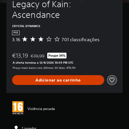
Legacy of Kain: 
Ascendance
CRYSTAL DYNAMICS
PS5
3.16
701 classificações
C
l
a
€13,19
s
€19,99
Poupe 34%
Com desconto em relação ao preço original de €19,
s
A oferta termina a 12/8/2026 10:59 PM UTC
i
Preço mais baixo nos últimos 30 dias: €19,99
f
i
Adicionar ao carrinho
c
a
ç
ã
o
m
Violência pesada
é
d
i
a
1 jogador