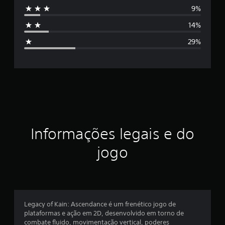
9%
i
s
f
14%
i
i
c
29%
a
f
ç
õ
i
e
s
c
a
ç
Informações legais e do
ã
jogo
o
m
é
Legacy of Kain: Ascendance é um frenético jogo de
plataformas e ação em 2D, desenvolvido em torno de
d
combate fluido, movimentação vertical, poderes