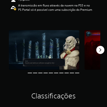
d
A transmissão em fluxo através da nuvem na PS5 e no
e
PS Portal só é possível com uma subscrição do Premium
3
.
1
6
e
s
t
r
e
l
a
s
(
d
e
u
m
m
á
x
Classificações
i
m
o