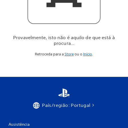
i
l
o
d
e
q
u
Provavelmente, isto não é aquilo de que está à
e
procura...
e
s
Retroceda para a
Store
ou o
Início
.
t
á
à
p
r
o
c
u
r
a
País/região: Portugal
.
.
.
Assistência