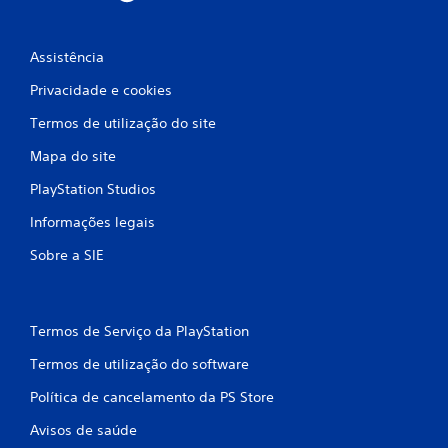
c
Assistência
o
Privacidade e cookies
)
Termos de utilização do site
c
Mapa do site
o
PlayStation Studios
m
Informações legais
b
Sobre a SIE
a
s
Termos de Serviço da PlayStation
e
Termos de utilização do software
e
Política de cancelamento da PS Store
m
Avisos de saúde