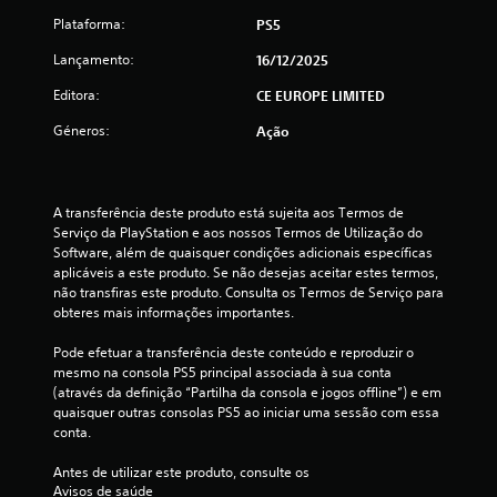
5
Plataforma:
PS5
e
Lançamento:
16/12/2025
s
Editora:
CE EUROPE LIMITED
t
Géneros:
Ação
r
e
A transferência deste produto está sujeita aos Termos de 
Serviço da PlayStation e aos nossos Termos de Utilização do 
l
Software, além de quaisquer condições adicionais específicas 
aplicáveis a este produto. Se não desejas aceitar estes termos, 
a
não transfiras este produto. Consulta os Termos de Serviço para 
obteres mais informações importantes.
s
Pode efetuar a transferência deste conteúdo e reproduzir o 
(
mesmo na consola PS5 principal associada à sua conta 
(através da definição “Partilha da consola e jogos offline”) e em 
d
quaisquer outras consolas PS5 ao iniciar uma sessão com essa 
conta.
e
Antes de utilizar este produto, consulte os 
u
Avisos de saúde