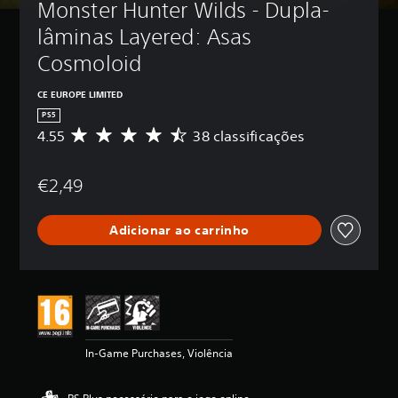
Monster Hunter Wilds - Dupla-
lâminas Layered: Asas 
Cosmoloid
CE EUROPE LIMITED
PS5
4.55
38 classificações
C
l
a
€2,49
s
s
i
Adicionar ao carrinho
f
i
c
a
ç
ã
o
m
In-Game Purchases, Violência
é
d
i