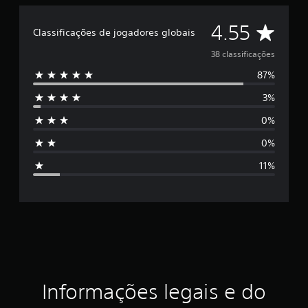
i
f
C
4.55
Classificações de jogadores globais
i
c
l
38 classificações
a
ç
87%
a
õ
3%
e
s
s
0%
s
0%
i
11%
f
i
c
a
ç
Informações legais e do