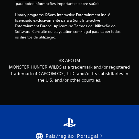
 para obter informações importantes sobre saúde.
m
Library programs ©Sony Interactive Entertainment Inc. é 
m
licenciado exclusivamente para a Sony Interactive 
Entertainment Europe. Aplicam-se Termos de Utilização do 
á
Software. Consulte eu.playstation.com/legal para saber todos 
os direitos de utilização.
x
i
©CAPCOM
m
MONSTER HUNTER WILDS is a trademark and/or registered
trademark of CAPCOM CO., LTD. and/or its subsidiaries in
o
the U.S. and/or other countries.
d
e
c
i
n
País/região: Portugal