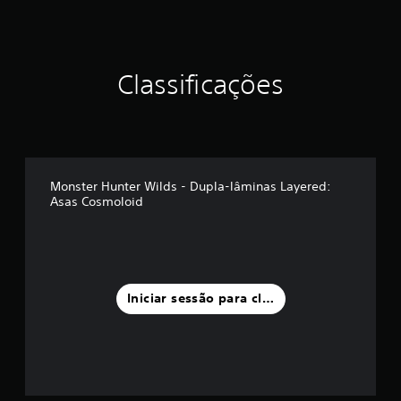
o
d
e
c
Classificações
i
n
c
o
)
c
o
Monster Hunter Wilds - Dupla-lâminas Layered:
m
Asas Cosmoloid
b
a
s
e
e
m
Iniciar sessão para classificar
3
8
c
l
a
s
s