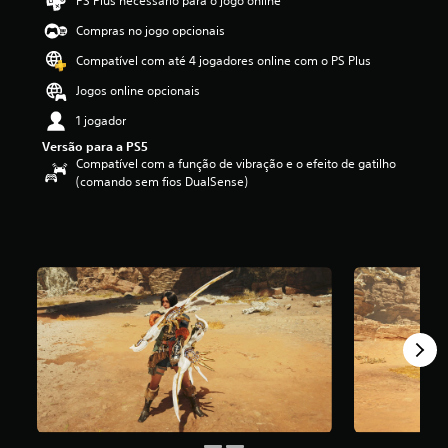
PS Plus necessário para o jogo online
a
d
Compras no jogo opcionais
e
Compatível com até 4 jogadores online com o PS Plus
4
.
Jogos online opcionais
5
5
1 jogador
e
Versão para a PS5
s
Compatível com a função de vibração e o efeito de gatilho
t
(comando sem fios DualSense)
r
e
l
a
s
(
d
e
u
m
m
á
x
i
m