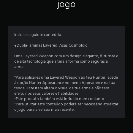
ã
jogo
o
m
é
Inclui o seguinte conteúdo:
d
●Dupla-lâminas Layered: Asas Cosmoloid
i
Uma Layered Weapon com um design elegante, futurista e
de alta tecnologia que altera a forma como seguras a
a
arma.
d
*Para aplicares uma Layered Weapon ao teu Hunter, acede
à opção Hunter Appearance no menu Appearance na tua
e
tenda. Este item altera o visual da tua arma e não tem
efeito nos seus valores e habilidades.
4
*Este produto também está incluído num conjunto.
*Para utilizar este conteúdo poderá ser necessário atualizar
.
o jogo para a versão mais recente.
5