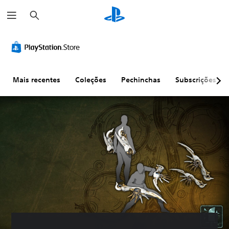
P
e
s
q
u
i
s
a
r
Mais recentes
Coleções
Pechinchas
Subscrições