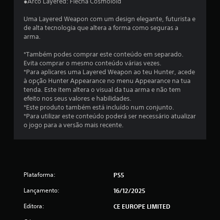
●Arco Layered: Flecha Cosmoloid
7
Uma Layered Weapon com um design elegante, futurista e
4
de alta tecnologia que altera a forma como seguras a
arma.
e
*Também podes comprar este conteúdo em separado.
Evita comprar o mesmo conteúdo várias vezes.
s
*Para aplicares uma Layered Weapon ao teu Hunter, acede
à opção Hunter Appearance no menu Appearance na tua
t
tenda. Este item altera o visual da tua arma e não tem
efeito nos seus valores e habilidades.
r
*Este produto também está incluído num conjunto.
*Para utilizar este conteúdo poderá ser necessário atualizar
e
o jogo para a versão mais recente.
l
a
s
Plataforma:
PS5
Lançamento:
16/12/2025
(
Editora:
CE EUROPE LIMITED
d