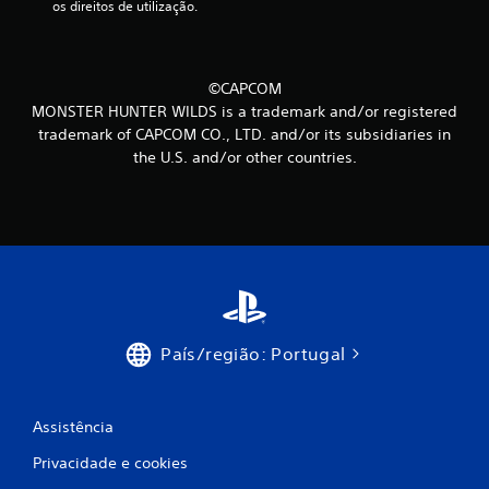
os direitos de utilização.
i
n
©CAPCOM
c
MONSTER HUNTER WILDS is a trademark and/or registered
o
trademark of CAPCOM CO., LTD. and/or its subsidiaries in
the U.S. and/or other countries.
)
c
o
m
b
País/região: Portugal
a
s
Assistência
e
Privacidade e cookies