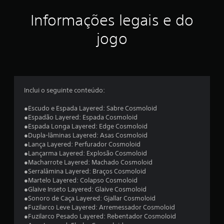
ç
Informações legais e do
ã
jogo
o
m
é
Inclui o seguinte conteúdo:
d
●Escudo e Espada Layered: Sabre Cosmoloid
●Espadão Layered: Espada Cosmoloid
i
●Espada Longa Layered: Edge Cosmoloid
●Dupla-lâminas Layered: Asas Cosmoloid
a
●Lança Layered: Perfurador Cosmoloid
●Lançarma Layered: Explosão Cosmoloid
d
●Macharrote Layered: Machado Cosmoloid
●Serralâmina Layered: Braços Cosmoloid
e
●Martelo Layered: Colapso Cosmoloid
●Glaive Inseto Layered: Glaive Cosmoloid
4
●Sonoro de Caça Layered: Gjallar Cosmoloid
●Fuzilarco Leve Layered: Arremessador Cosmoloid
.
●Fuzilarco Pesado Layered: Rebentador Cosmoloid