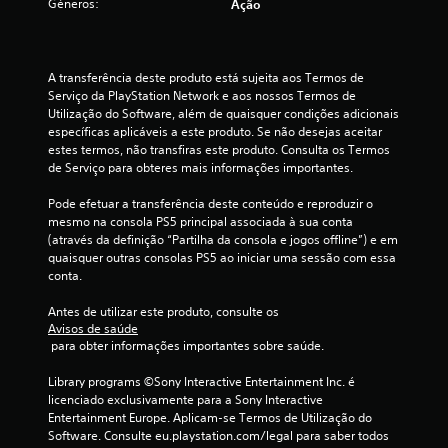
Géneros:
Ação
e
u
A transferência deste produto está sujeita aos Termos de 
m
Serviço da PlayStation Network e aos nossos Termos de 
Utilização do Software, além de quaisquer condições adicionais 
m
específicas aplicáveis a este produto. Se não desejas aceitar 
estes termos, não transfiras este produto. Consulta os Termos 
á
de Serviço para obteres mais informações importantes.
x
Pode efetuar a transferência deste conteúdo e reproduzir o 
mesmo na consola PS5 principal associada à sua conta 
i
(através da definição “Partilha da consola e jogos offline”) e em 
quaisquer outras consolas PS5 ao iniciar uma sessão com essa 
m
conta.
o
Antes de utilizar este produto, consulte os 
Avisos de saúde
 para obter informações importantes sobre saúde.
d
Library programs ©Sony Interactive Entertainment Inc. é 
e
licenciado exclusivamente para a Sony Interactive 
Entertainment Europe. Aplicam-se Termos de Utilização do 
c
Software. Consulte eu.playstation.com/legal para saber todos 