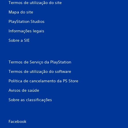
e
Termos de utilização do site
Mapa do site
m
PlayStation Studios
6
Informações legais
9
Sobre a SIE
c
l
Termos de Serviço da PlayStation
a
Termos de utilização do software
s
Política de cancelamento da PS Store
s
Avisos de saúde
i
Sobre as classificações
f
i
Facebook