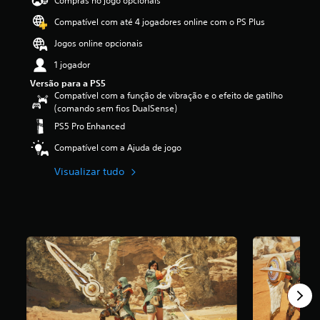
Compras no jogo opcionais
e
Compatível com até 4 jogadores online com o PS Plus
4
.
Jogos online opcionais
7
4
1 jogador
e
Versão para a PS5
s
Compatível com a função de vibração e o efeito de gatilho
t
(comando sem fios DualSense)
r
PS5 Pro Enhanced
e
l
Compatível com a Ajuda de jogo
a
s
Visualizar tudo
(
d
e
u
m
m
á
x
i
m
o