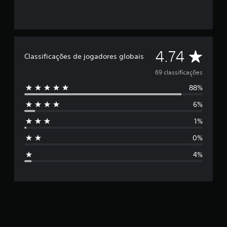
f
i
c
a
ç
õ
C
4.74
Classificações de jogadores globais
e
s
l
69 classificações
88%
a
6%
s
1%
s
0%
i
4%
f
i
c
a