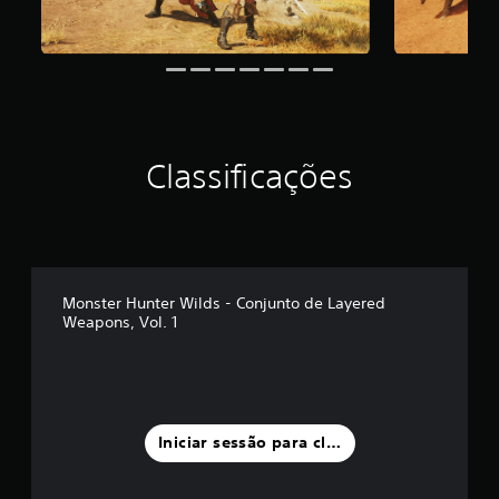
d
e
c
i
n
c
o
)
c
Classificações
o
m
b
a
s
e
Monster Hunter Wilds - Conjunto de Layered
e
Weapons, Vol. 1
m
6
9
c
l
a
Iniciar sessão para classificar
s
s
i