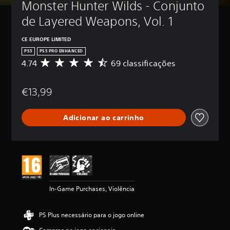
Monster Hunter Wilds - Conjunto 
de Layered Weapons, Vol. 1
CE EUROPE LIMITED
PS5
PS5 PRO ENHANCED
4.74
69 classificações
C
l
a
€13,99
s
s
i
Adicionar ao carrinho
f
i
c
a
ç
ã
o
m
In-Game Purchases, Violência
é
d
i
PS Plus necessário para o jogo online
a
d