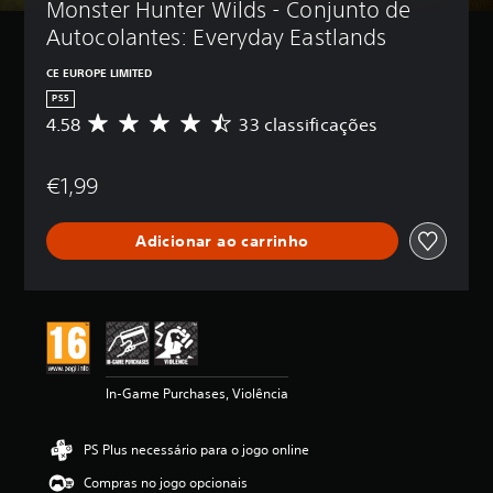
Monster Hunter Wilds - Conjunto de 
Autocolantes: Everyday Eastlands
CE EUROPE LIMITED
PS5
4.58
33 classificações
C
l
a
€1,99
s
s
i
Adicionar ao carrinho
f
i
c
a
ç
ã
o
m
In-Game Purchases, Violência
é
d
i
PS Plus necessário para o jogo online
a
d
Compras no jogo opcionais