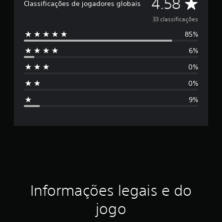
C
4.58
Classificações de jogadores globais
i
c
l
33 classificações
a
ç
85%
a
õ
6%
e
s
s
0%
s
0%
i
9%
f
i
c
a
ç
Informações legais e do
ã
jogo