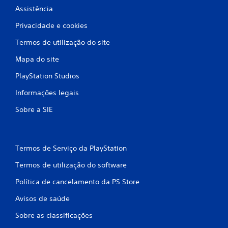
Assistência
o
Privacidade e cookies
)
Termos de utilização do site
c
Mapa do site
o
PlayStation Studios
m
Informações legais
b
Sobre a SIE
a
s
Termos de Serviço da PlayStation
e
Termos de utilização do software
e
Política de cancelamento da PS Store
m
Avisos de saúde
Sobre as classificações
3