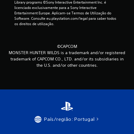
Library programs ©Sony Interactive Entertainment Inc. é 
m
licenciado exclusivamente para a Sony Interactive 
Entertainment Europe. Aplicam-se Termos de Utilização do 
á
Software. Consulte eu.playstation.com/legal para saber todos 
os direitos de utilização.
x
i
©CAPCOM
m
MONSTER HUNTER WILDS is a trademark and/or registered
trademark of CAPCOM CO., LTD. and/or its subsidiaries in
o
the U.S. and/or other countries.
d
e
c
i
n
País/região: Portugal
c