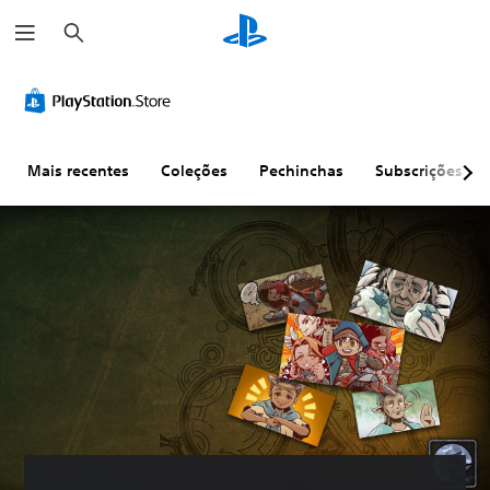
P
e
s
q
u
i
s
a
r
Mais recentes
Coleções
Pechinchas
Subscrições