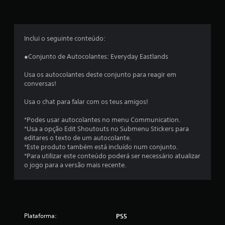
o
m
é
Inclui o seguinte conteúdo:
d
●Conjunto de Autocolantes: Everyday Eastlands
i
Usa os autocolantes deste conjunto para reagir em
conversas!
a
Usa o chat para falar com os teus amigos!
d
*Podes usar autocolantes no menu Communication.
e
*Usa a opção Edit Shoutouts no Submenu Stickers para
editares o texto de um autocolante.
4
*Este produto também está incluído num conjunto.
*Para utilizar este conteúdo poderá ser necessário atualizar
.
o jogo para a versão mais recente.
5
8
Plataforma:
PS5
e