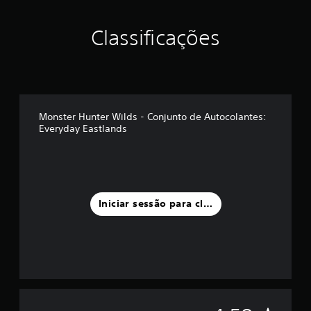
e
c
Classificações
i
n
c
o
)
c
o
Monster Hunter Wilds - Conjunto de Autocolantes:
m
Everyday Eastlands
b
a
s
e
e
m
Iniciar sessão para classificar
3
3
c
l
a
s
s
i
f