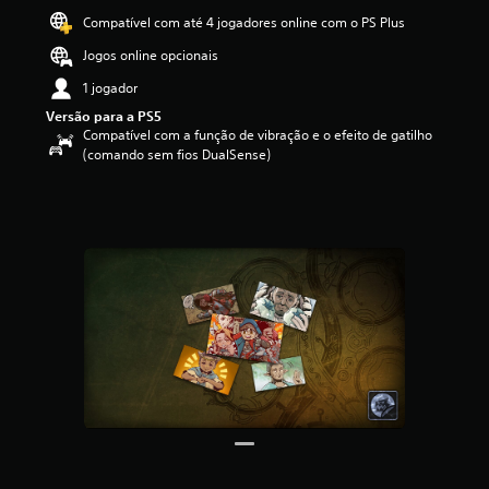
e
Compatível com até 4 jogadores online com o PS Plus
4
.
Jogos online opcionais
5
8
1 jogador
e
Versão para a PS5
s
Compatível com a função de vibração e o efeito de gatilho
t
(comando sem fios DualSense)
r
e
l
a
s
(
d
e
u
m
m
á
x
i
m
o
d