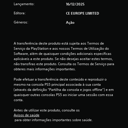
Lançamento:
16/12/2025
s
Editora:
CE EUROPE LIMITED
t
Géneros:
Ação
r
e
A transferência deste produto está sujeita aos Termos de 
Serviço da PlayStation e aos nossos Termos de Utilização do 
l
Software, além de quaisquer condições adicionais específicas 
aplicáveis a este produto. Se não desejas aceitar estes termos, 
a
não transfiras este produto. Consulta os Termos de Serviço para 
obteres mais informações importantes.
s
Pode efetuar a transferência deste conteúdo e reproduzir o 
(
mesmo na consola PS5 principal associada à sua conta 
(através da definição “Partilha da consola e jogos offline”) e em 
d
quaisquer outras consolas PS5 ao iniciar uma sessão com essa 
conta.
e
Antes de utilizar este produto, consulte os 
u
Avisos de saúde
 para obter informações importantes sobre saúde.
m