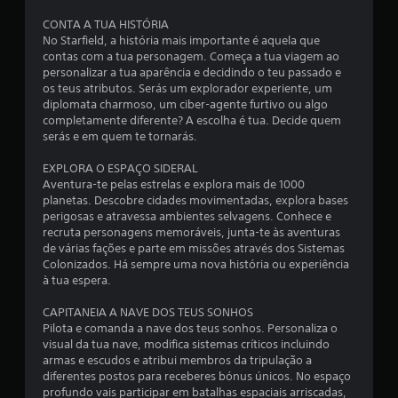
o
e
i
g
CONTA A TUA HISTÓRIA
c
a
No Starfield, a história mais importante é aquela que
c
o
r
contas com a tua personagem. Começa a tua viagem ao
u
o
personalizar a tua aparência e decidindo o teu passado e
d
i
t
os teus atributos. Serás um explorador experiente, um
a
í
diplomata charmoso, um ciber-agente furtivo ou algo
ú
n
t
completamente diferente? A escolha é tua. Decide quem
l
u
serás e em quem te tornarás.
t
c
l
i
o
EXPLORA O ESPAÇO SIDERAL
m
o
e
Aventura-te pelas estrelas e explora mais de 1000
a
n
planetas. Descobre cidades movimentadas, explora bases
v
)
a
perigosas e atravessa ambientes selvagens. Conhece e
e
v
recruta personagens memoráveis, junta-te às aventuras
z
c
e
de várias fações e parte em missões através dos Sistemas
.
g
Colonizados. Há sempre uma nova história ou experiência
o
a
à tua espera.
r
m
a
CAPITANEIA A NAVE DOS TEUS SONHOS
t
Pilota e comanda a nave dos teus sonhos. Personaliza o
b
r
visual da tua nave, modifica sistemas críticos incluindo
a
armas e escudos e atribui membros da tripulação a
a
v
diferentes postos para receberes bónus únicos. No espaço
é
profundo vais participar em batalhas espaciais arriscadas,