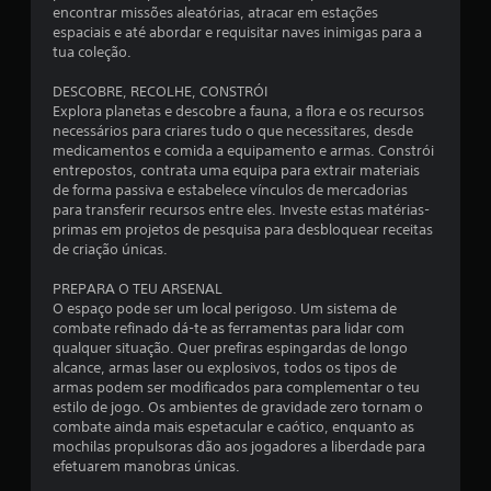
s
s
encontrar missões aleatórias, atracar em estações
d
espaciais e até abordar e requisitar naves inimigas para a
e
o
tua coleção.
s
m
e
DESCOBRE, RECOLHE, CONSTRÓI
e
Explora planetas e descobre a fauna, a flora e os recursos
n
m
necessários para criares tudo o que necessitares, desde
u
medicamentos e comida a equipamento e armas. Constrói
s
entrepostos, contrata uma equipa para extrair materiais
1
s
de forma passiva e estabelece vínculos de mercadorias
e
para transferir recursos entre eles. Investe estas matérias-
1
m
primas em projetos de pesquisa para desbloquear receitas
t
de criação únicas.
0
e
r
PREPARA O TEU ARSENAL
9
d
O espaço pode ser um local perigoso. Um sistema de
e
combate refinado dá-te as ferramentas para lidar com
1
p
qualquer situação. Quer prefiras espingardas de longo
r
alcance, armas laser ou explosivos, todos os tipos de
c
e
armas podem ser modificados para complementar o teu
m
estilo de jogo. Os ambientes de gravidade zero tornam o
l
i
combate ainda mais espetacular e caótico, enquanto as
r
mochilas propulsoras dão aos jogadores a liberdade para
a
b
efetuarem manobras únicas.
o