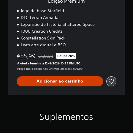
Edição Premium
r
e
g
o
m
o
Jogo de base Starfield
t
c
.
DLC Terran Armada
í
a
t
d
Expansão de história Shattered Space
u
a
I
1000 Creation Credits
l
a
n
Constellation Skin Pack
o
l
v
.
Livro arte digital e BSO
t
e
i
r
€55,99
f
€69,99
Poupe 20%
L
Com desconto em relação ao preço original de €
s
a
A oferta termina a 12/8/2026 10:59 PM UTC
e
ã
l
Preço mais baixo nos últimos 30 dias: €69,99
m
o
a
b
a
n
Adicionar ao carrinho
r
t
j
e
e
u
.
t
s
e
t
s
á
d
v
Suplementos
o
e
s
l
c
d