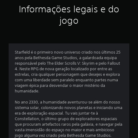
r
o
(
b
Informações legais e do
g
o
o
d
jogo
t
e
õ
x
e
e
a
t
s
u
a
r
m
a
m
Starfield é o primeiro novo universo criado nos últimos 25
e
p
anos pela Bethesda Game Studios, a galardoada equipa
n
i
m
responsável pelo The Elder Scrolls V: Skyrim e pelo Fallout
t
d
4. Neste RPG de nova geração localizado por entre as
e
á
a
estrelas, cria qualquer personagem que desejes e explora
n
com uma liberdade sem paralelo enquanto partes numa
m
o
x
viagem épica para desvendar o maior mistério da
e
p
humanidade.
o
n
i
n
t
No ano 2330, a humanidade aventurou-se além do nosso
t
e
m
sistema solar, colonizando novos planetas e iniciando uma
o
P
era de exploração espacial. Tu vais juntar-te à
o
o
Constellation, o último grupo de exploradores espaciais
o
n
d
que procuram artefactos raros pela galáxia, e navegar pela
d
e
vasta imensidão do espaço no maior e mais ambicioso
d
e
j
jogo alguma vez criado pela Bethesda Game Studios.
f