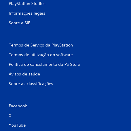
PlayStation Studios
o
P
Informações legais
o
d
Sobre a SIE
e
j
o
g
Termos de Serviço da PlayStation
a
r
Termos de utilização do software
o
t
Política de cancelamento da PS Store
í
Avisos de saúde
t
u
Sobre as classificações
l
o
s
e
Facebook
m
t
X
e
r
YouTube
d