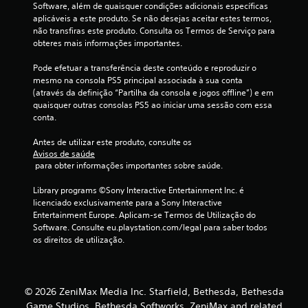
Software, além de quaisquer condições adicionais específicas 
u
aplicáveis a este produto. Se não desejas aceitar estes termos, 
m
não transfiras este produto. Consulta os Termos de Serviço para 
l
obteres mais informações importantes.
i
m
Pode efetuar a transferência deste conteúdo e reproduzir o 
i
mesmo na consola PS5 principal associada à sua conta 
t
(através da definição “Partilha da consola e jogos offline”) e em 
e
quaisquer outras consolas PS5 ao iniciar uma sessão com essa 
d
conta.
e
t
Antes de utilizar este produto, consulte os 
e
Avisos de saúde
m
 para obter informações importantes sobre saúde.
p
o
Library programs ©Sony Interactive Entertainment Inc. é 
.
licenciado exclusivamente para a Sony Interactive 
Entertainment Europe. Aplicam-se Termos de Utilização do 
J
Software. Consulte eu.playstation.com/legal para saber todos 
os direitos de utilização.
o
g
á
v
© 2026 ZeniMax Media Inc. Starfield, Bethesda, Bethesda
e
Game Studios, Bethesda Softworks, ZeniMax and related