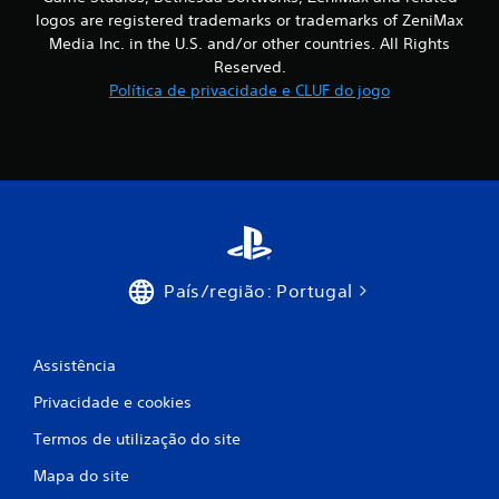
l
logos are registered trademarks or trademarks of ZeniMax
s
Media Inc. in the U.S. and/or other countries. All Rights
e
Reserved.
m
Política de privacidade e CLUF do jogo
c
o
n
t
r
o
l
o
s
País/região: Portugal
d
e
m
o
Assistência
v
Privacidade e cookies
i
m
Termos de utilização do site
e
n
Mapa do site
t