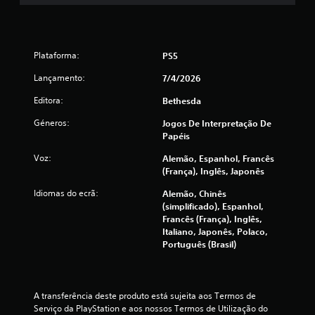
s
t
õ
s
e
s
i
Plataforma:
PS5
r
a
Lançamento:
7/4/2026
f
p
i
Editora:
Bethesda
i
d
a
Géneros:
Jogos De Interpretação De
c
m
Papéis
e
Voz:
Alemão, Espanhol, Francês
a
n
(França), Inglês, Japonês
t
ç
e
Idiomas do ecrã:
Alemão, Chinês
o
(simplificado), Espanhol,
u
õ
Francês (França), Inglês,
d
Italiano, Japonês, Polaco,
e
e
Português (Brasil)
n
t
s
r
o
A transferência deste produto está sujeita aos Termos de 
d
Serviço da PlayStation e aos nossos Termos de Utilização do 
e