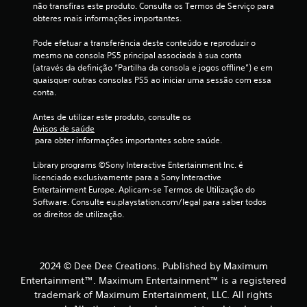
não transfiras este produto. Consulta os Termos de Serviço para 
i
obteres mais informações importantes.
m
Pode efetuar a transferência deste conteúdo e reproduzir o 
mesmo na consola PS5 principal associada à sua conta 
o
(através da definição “Partilha da consola e jogos offline”) e em 
quaisquer outras consolas PS5 ao iniciar uma sessão com essa 
d
conta.
e
Antes de utilizar este produto, consulte os 
Avisos de saúde
c
 para obter informações importantes sobre saúde.
i
Library programs ©Sony Interactive Entertainment Inc. é 
licenciado exclusivamente para a Sony Interactive 
n
Entertainment Europe. Aplicam-se Termos de Utilização do 
Software. Consulte eu.playstation.com/legal para saber todos 
c
os direitos de utilização.
o
)
2024 © Dee Dee Creations. Published by Maximum
Entertainment™. Maximum Entertainment™ is a registered
c
trademark of Maximum Entertainment, LLC. All rights