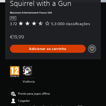
Squirrel with a Gun
Maximum Entertainment France SAS
PS5
3.72
5,3 000 classificações
C
l
a
€19,99
s
s
i
Adicionar ao carrinho
f
i
c
a
ç
ã
o
m
Violência
é
d
i
Pronto para jogos offline
a
d
1 jogador
e