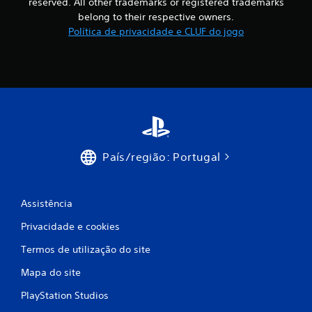
reserved. All other trademarks or registered trademarks
o
belong to their respective owners.
m
Política de privacidade e CLUF do jogo
b
a
s
e
País/região: Portugal
e
m
Assistência
5
Privacidade e cookies
3
Termos de utilização do site
0
Mapa do site
9
PlayStation Studios