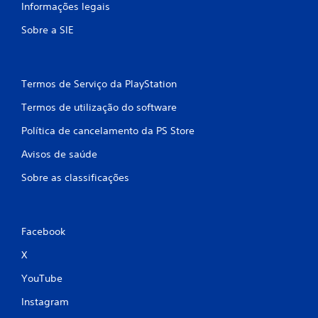
c
Informações legais
l
Sobre a SIE
a
s
Termos de Serviço da PlayStation
s
Termos de utilização do software
Política de cancelamento da PS Store
i
Avisos de saúde
f
Sobre as classificações
i
c
Facebook
a
X
ç
YouTube
õ
Instagram