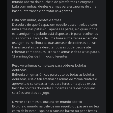
mundo aberto doido, cheio de plataformas e enigmas.
i
Luta com unhas, dentes e armas para escapares de uma
base subterrânea e derrotar os Agentes.
a
Luta com unhas, dentes e armas
d
Descobre do que é capaz um esquilo descontrolado com
uma arma nas patas (ou apenas as patas) e o quão longe
e
este amiguinho peludo está disposto a ir para recolher as
suas bolotas. Escapa de uma base subterrânea e derrota
3
os Agentes. Melhora as tuas armas e descobre as outras
bases secretas para derrotar bosses poderosos e até
.
rebentar com tanques. Troca de armas e deita a tua pata a
12 eliminações de inimigos diferentes.
7
Resolve enigmas complexos para obteres bolotas
2
douradas
Enfrenta enigmas únicos para obteres todas as bolotas
douradas, usa o teu arsenal de armas de forma criativa e
e
aproveita o coice das armas para teres uma ajuda extra.
Recolhe bolotas douradas suficientes para desbloquear
s
secções secretas do jogo.
t
Diverte-te com esta loucura em mundo aberto
Explora o mundo na pele de um esquilo ou passeia no teu
r
carro de brincar. Espalha o caos no bairro ou pede festas