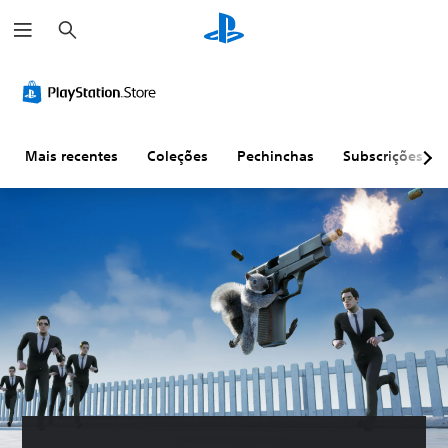
P
e
s
q
u
i
s
a
r
Mais recentes
Coleções
Pechinchas
Subscrições