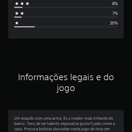
8%
s
7%
i
20%
f
i
c
a
ç
Informações legais e do
ã
jogo
o
m
é
Um esquilo com uma arma. És o roedor mais irritante do
bairro. Tens de ter talento especial (e gosto?) pelo crime e
d
caos. Procura bolotas douradas neste jogo de tiros em