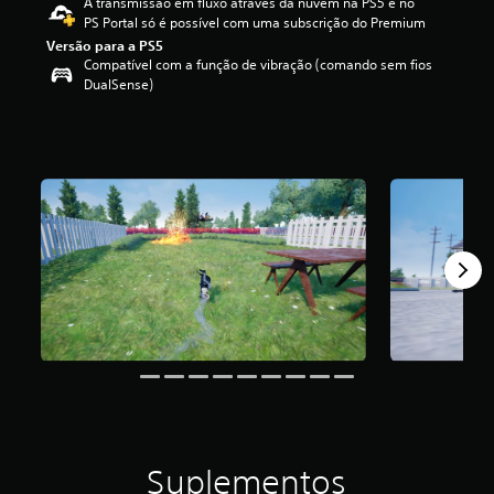
A transmissão em fluxo através da nuvem na PS5 e no
3
PS Portal só é possível com uma subscrição do Premium
.
Versão para a PS5
7
Compatível com a função de vibração (comando sem fios
2
DualSense)
e
s
t
r
e
l
a
s
(
d
e
u
m
m
á
x
i
m
o
d
Suplementos
e