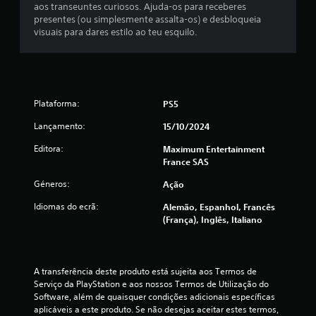
aos transeuntes curiosos. Ajuda-os para receberes
e
presentes (ou simplesmente assalta-os) e desbloqueia
visuais para dares estilo ao teu esquilo.
l
a
s
Plataforma:
PS5
(
Lançamento:
15/10/2024
d
Editora:
Maximum Entertainment
France SAS
e
Géneros:
Ação
u
Idiomas do ecrã:
Alemão, Espanhol, Francês
m
(França), Inglês, Italiano
m
á
A transferência deste produto está sujeita aos Termos de 
Serviço da PlayStation e aos nossos Termos de Utilização do 
Software, além de quaisquer condições adicionais específicas 
x
aplicáveis a este produto. Se não desejas aceitar estes termos, 