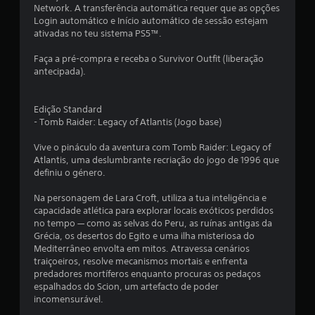
Network. A transferência automática requer que as opções
Login automático e Início automático de sessão estejam
ativadas no teu sistema PS5™.
Faça a pré-compra e receba o Survivor Outfit (liberação
antecipada).
Edição Standard
- Tomb Raider: Legacy of Atlantis (Jogo base)
Vive o pináculo da aventura com Tomb Raider: Legacy of
Atlantis, uma deslumbrante recriação do jogo de 1996 que
definiu o género.
Na personagem de Lara Croft, utiliza a tua inteligência e
capacidade atlética para explorar locais exóticos perdidos
no tempo — como as selvas do Peru, as ruínas antigas da
Grécia, os desertos do Egito e uma ilha misteriosa do
Mediterrâneo envolta em mitos. Atravessa cenários
traiçoeiros, resolve mecanismos mortais e enfrenta
predadores mortíferos enquanto procuras os pedaços
espalhados do Scion, um artefacto de poder
incomensurável.