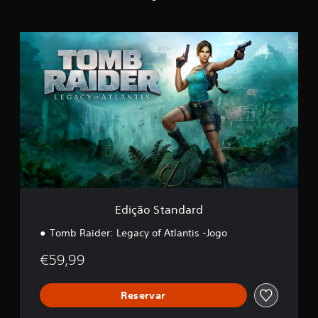
E
d
i
ç
ã
o
S
t
a
n
d
a
r
d
Edição Standard
Tomb Raider: Legacy of Atlantis -Jogo
€59,99
Reservar