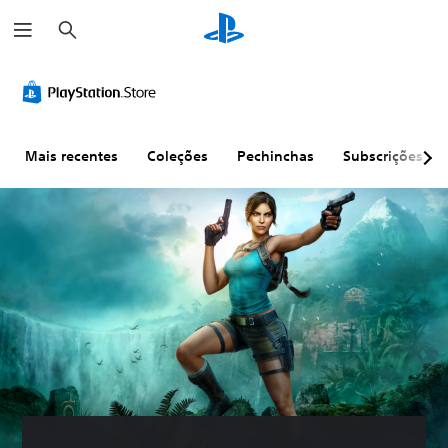
P
e
s
q
u
i
s
a
r
Mais recentes
Coleções
Pechinchas
Subscrições