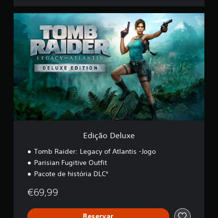
E
d
i
ç
ã
o
D
e
l
u
x
e
Edição Deluxe
Tomb Raider: Legacy of Atlantis -Jogo
Parisian Fugitive Outfit
Pacote de história DLC*
€69,99
Reservar