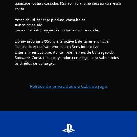
e
quaisquer outras consolas PS5 ao iniciar uma sessão com essa 
conta.
e
Antes de utilizar este produto, consulte os 
m
Avisos de saúde
 para obter informações importantes sobre saúde.
5
Library programs ©Sony Interactive Entertainment Inc. é 
6
licenciado exclusivamente para a Sony Interactive 
Entertainment Europe. Aplicam-se Termos de Utilização do 
c
Software. Consulte eu.playstation.com/legal para saber todos 
os direitos de utilização.
l
a
Política de privacidade e CLUF do jogo
s
s
i
f