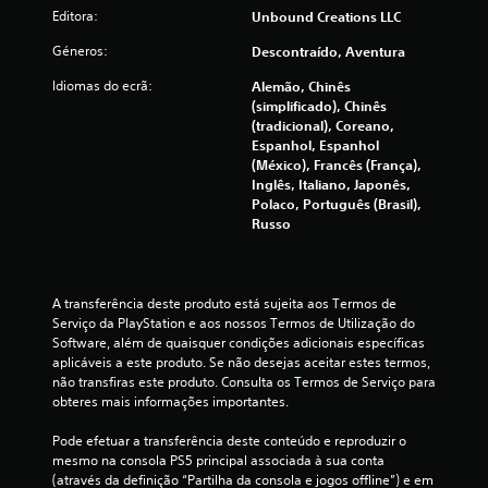
c
Editora:
Unbound Creations LLC
i
Géneros:
Descontraído, Aventura
n
Idiomas do ecrã:
Alemão, Chinês
(simplificado), Chinês
c
(tradicional), Coreano,
Espanhol, Espanhol
o
(México), Francês (França),
Inglês, Italiano, Japonês,
)
Polaco, Português (Brasil),
Russo
c
o
A transferência deste produto está sujeita aos Termos de 
Serviço da PlayStation e aos nossos Termos de Utilização do 
m
Software, além de quaisquer condições adicionais específicas 
aplicáveis a este produto. Se não desejas aceitar estes termos, 
b
não transfiras este produto. Consulta os Termos de Serviço para 
obteres mais informações importantes.
a
Pode efetuar a transferência deste conteúdo e reproduzir o 
s
mesmo na consola PS5 principal associada à sua conta 
(através da definição “Partilha da consola e jogos offline”) e em 