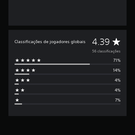
C
4.39
Classificações de jogadores globais
l
56 classificações
71%
a
14%
s
4%
s
4%
i
7%
f
i
c