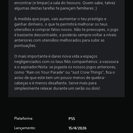
d
encontrar (e limpar) a sala do tesouro. Quem sabe, talvez
algumas destas tarefas te pareçam familiares ;)
e
À medida que jogas, vais aumentar o teu prestígio e
u
ganhar dinheiro, o que te permitirá melhorar os teus
utensílios e comprar fatos novos. Não te preocupes, o jogo
m
é bastante descontraído, e poderás sempre voltar a níveis
anteriores com utensílios melhorados para subir as
m
pontuações.
O mais importante é dares nova vida a espaços
á
negligenciados com os teus fiéis companheiros: a vassoura
e o aspirador!Nota: se jogaste os nossos jogos anteriores,
x
como "Rain on Your Parade" ou "Just Crow Things", fica o
aviso de que este tem um pouco menos de quebra-
i
cabeças e é menos desafiante. Serve mais para
simplesmente relaxar durante um serão ou dois!
m
o
d
Plataforma:
PS5
e
Lançamento:
15/4/2026