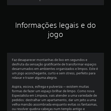
.
3
9
Informações legais e do
e
jogo
s
t
r
Faz desaparecer montanhas de lixo em segundos e
desfruta da sensação gratificante de transformar espaços
e
desarrumados em ambientes organizados e limpos. Este é
um jogo aconchegante, curto e sem stress, perfeito para
l
relaxar e trazer alguma alegria.
a
Aspira, escova, esfrega e pulveriza — existem muitas
formas de fazer um espaço brilhar de limpo. Como nova
s
Especialista em Limpeza, vais atender a uma variedade de
pedidos: destralhar um apartamento, dar um jeito a uma
(
velha mansão assombrada enquanto evitas os fantasmas,
ou resolver quebra-cabeças num templo antigo e