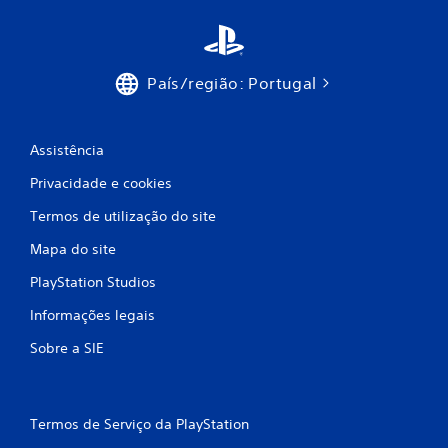
s
o
t
t
o
u
q
t
u
o
País/região: Portugal
e
r
P
i
o
a
d
l
Assistência
e
d
Privacidade e cookies
j
o
o
j
Termos de utilização do site
g
o
a
g
Mapa do site
r
o
o
e
PlayStation Studios
t
m
í
q
Informações legais
t
u
u
a
Sobre a SIE
l
l
o
q
s
u
e
e
Termos de Serviço da PlayStation
m
r