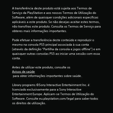
i
)
a
z
A transferência deste produto está sujeita aos Termos de 
.
a
c
Serviço da PlayStation e aos nossos Termos de Utilização do 
r
Software, além de quaisquer condições adicionais específicas 
c
o
L
aplicáveis a este produto. Se não desejas aceitar estes termos, 
o
e
não transfiras este produto. Consulta os Termos de Serviço para 
n
m
m
obteres mais informações importantes.
t
b
r
b
Pode efetuar a transferência deste conteúdo e reproduzir o 
r
o
mesmo na consola PS5 principal associada à sua conta 
e
l
a
(através da definição “Partilha da consola e jogos offline”) e em 
t
o
quaisquer outras consolas PS5 ao iniciar uma sessão com essa 
s
e
s
conta.
d
s
e
d
e
Antes de utilizar este produto, consulte os 
m
e
Avisos de saúde
o
t
e
 para obter informações importantes sobre saúde.
v
u
i
Library programs ©Sony Interactive Entertainment Inc. é 
m
t
m
licenciado exclusivamente para a Sony Interactive 
o
e
Entertainment Europe. Aplicam-se Termos de Utilização do 
5
r
n
Software. Consulte eu.playstation.com/legal para saber todos 
t
i
os direitos de utilização.
c
o
a
.
i