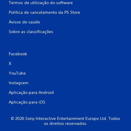
t
a
Termos de utilização do software
e
l
r
t
Política de cancelamento da PS Store
d
u
Avisos de saúde
e
r
u
a
Sobre as classificações
t
.
i
l
M
i
o
Facebook
z
d
a
X
o
r
c
d
YouTube
o
e
n
t
Instagram
t
r
r
Aplicação para Android
e
o
i
l
Aplicação para iOS
n
o
o
s
b
© 2026 Sony Interactive Entertainment Europe Ltd. Todos
P
a
os direitos reservados.
o
s
d