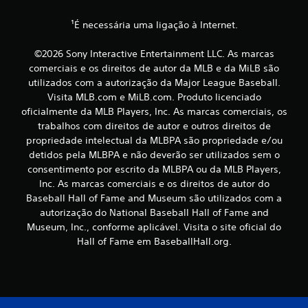
l
s
J
¹É necessária uma ligação à Internet.
P
a
o
o
d
g
s
©2026 Sony Interactive Entertainment LLC. As marcas
e
á
comerciais e os direitos de autor da MLB e da MiLB são
r
s
v
utilizados com a autorização da Major League Baseball.
e
e
Visita MLB.com e MiLB.com. Produto licenciado
v
i
l
oficialmente da MLB Players, Inc. As marcas comerciais, os
e
s
r
trabalhos com direitos de autor e outros direitos de
f
e
a
propriedade intelectual da MLBPA são propriedade e/ou
m
s
i
detidos pela MLBPA e não deverão ser utilizados sem o
c
i
consentimento por escrito da MLBPA ou da MLB Players,
n
o
c
Inc. As marcas comerciais e os direitos de autor do
f
n
Baseball Hall of Fame and Museum são utilizados com a
o
t
a
r
autorização do National Baseball Hall of Fame and
r
m
Museum, Inc., conforme aplicável. Visita o site oficial do
ç
o
a
Hall of Fame em BaseballHall.org.
l
ç
õ
o
õ
s
e
e
d
s
d
e