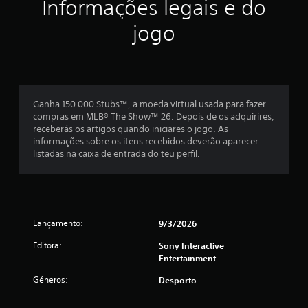
e
Informações legais e do
á
o
p
j
l
o
o
jogo
x
o
r
g
s
t
a
i
d
a
r
o
n
o
m
j
t
t
o
e
í
Ganha 150 000 Stubs™, a moeda virtual usada para fazer
o
g
s
t
compras em MLB® The Show™ 26. Depois de os adquirires,
o
d
u
receberás os artigos quando iniciares o jogo. As
e
d
u
l
informações sobre os itens recebidos deverão aparecer
m
r
o
listadas na caixa de entrada do teu perfil.
q
e
a
s
u
n
e
a
t
c
m
l
e
t
q
o
i
e
u
j
Lançamento:
r
9/3/2026
e
o
n
d
r
Editora:
g
Sony Interactive
e
a
o
Entertainment
c
u
l
.
t
Géneros:
Desporto
t
i
o
u
l
r