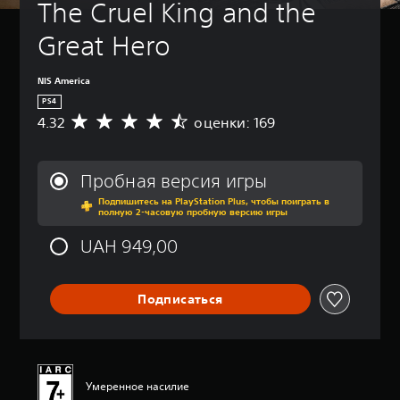
The Cruel King and the 
Great Hero
NIS America
PS4
4.32
оценки: 169
С
р
е
д
Пробная версия игры
н
Подпишитесь на PlayStation Plus, чтобы поиграть в
я
полную 2-часовую пробную версию игры
я
о
UAH 949,00
ц
е
н
Подписаться
к
а
:
4
.
3
Умеренное насилие
2