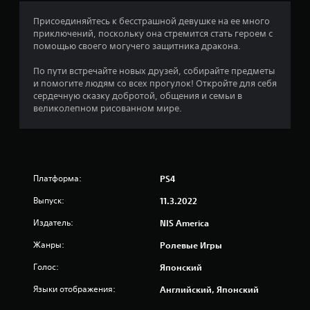
4
Присоединяйтесь к бесстрашной девушке на ее много
приключений, поскольку она стремится стать героем с
.
помощью своего могучего защитника дракона.
3
По пути встречайте новых друзей, собирайте предметы
и помогите людям со всех прогулок! Откройте для себя
2
сердечную сказку добротой, общения и семьи в
великолепном рисованном мире.
и
з
п
Платформа:
PS4
я
Выпуск:
11.3.2022
т
Издатель:
NIS America
Жанры:
и
Ролевые Игры
Голос:
Японский
з
Языки отображения:
Английский, Японский
в