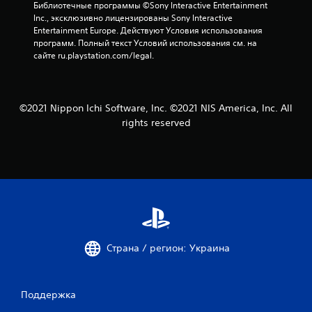
Библиотечные программы ©Sony Interactive Entertainment 
и
Inc., эксклюзивно лицензированы Sony Interactive 
Entertainment Europe. Действуют Условия использования 
и
программ. Полный текст Условий использования см. на 
сайте ru.playstation.com/legal.
1
6
©2021 Nippon Ichi Software, Inc. ©2021 NIS America, Inc. All
9
rights reserved
о
ц
е
н
о
Страна / регион: Украина
к
Поддержка