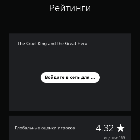
о
Рейтинги
ц
е
н
о
к
The Cruel King and the Great Hero
Войдите в сеть для оценки
С
4.32
Глобальные оценки игроков
р
оценки: 169