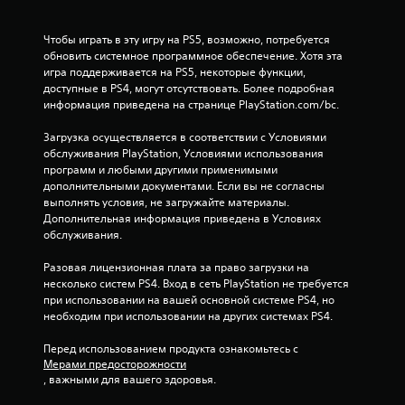
е
Чтобы играть в эту игру на PS5, возможно, потребуется 
з
обновить системное программное обеспечение. Хотя эта 
игра поддерживается на PS5, некоторые функции, 
д
доступные в PS4, могут отсутствовать. Более подробная 
информация приведена на странице PlayStation.com/bc.
н
Загрузка осуществляется в соответствии с Условиями 
а
обслуживания PlayStation, Условиями использования 
программ и любыми другими применимыми 
о
дополнительными документами. Если вы не согласны 
выполнять условия, не загружайте материалы. 
с
Дополнительная информация приведена в Условиях 
обслуживания.
н
Разовая лицензионная плата за право загрузки на 
о
несколько систем PS4. Вход в сеть PlayStation не требуется 
при использовании на вашей основной системе PS4, но 
необходим при использовании на других системах PS4.
в
Перед использованием продукта ознакомьтесь с 
а
Мерами предосторожности
, важными для вашего здоровья.
н