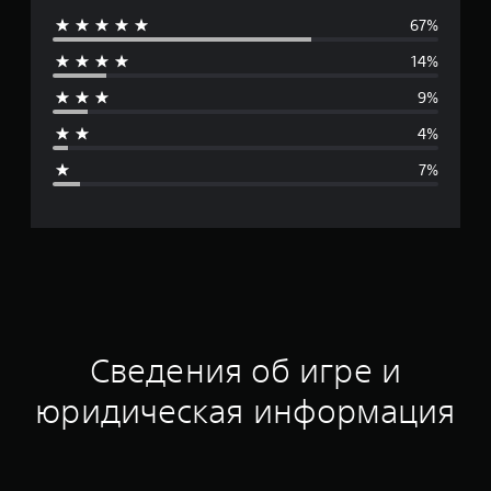
67%
е
14%
д
9%
н
4%
я
7%
я
о
ц
е
н
Сведения об игре и
к
юридическая информация
а
: