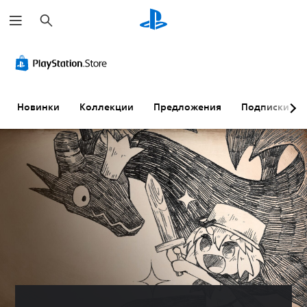
П
о
и
с
к
Новинки
Коллекции
Предложения
Подписки