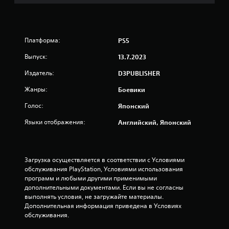
в
н
с
и
о
г
о
б
р
и
у
ю
к
Платформа:
PS5
,
п
Выпуск:
н
13.7.2023
о
е
и
Издатель:
D3PUBLISHER
и
г
с
р
Жанры:
Боевики
п
е
о
.
Голос:
Японский
л
ь
Языки отображения:
Английский, Японский
С
з
о
у
х
я
э
р
Загрузка осуществляется в соответствии с Условиями 
л
а
обслуживания PlayStation, Условиями использования 
е
программ и любыми другими применимыми 
н
м
дополнительными документами. Если вы не согласны 
е
е
выполнять условия, не загружайте материалы. 
н
н
Дополнительная информация приведена в Условиях 
и
т
обслуживания.
е
ы