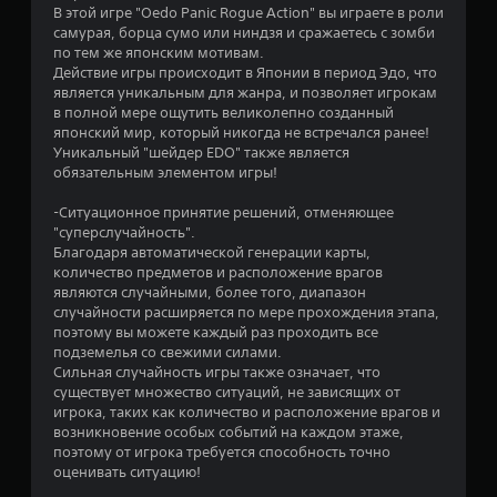
м
о
и
В этой игре "Oedo Panic Rogue Action" вы играете в роли
е
я
самурая, борца сумо или ниндзя и сражаетесь с зомби
н
в
по тем же японским мотивам.
д
т
Действие игры происходит в Японии в период Эдо, что
в
о
а
является уникальным для жанра, и позволяет игрокам
и
б
в полной мере ощутить великолепно созданный
ж
р
н
японский мир, который никогда не встречался ранее!
е
а
Уникальный "шейдер EDO" также является
т
н
обязательным элементом игры!
и
и
и
т
я
-Ситуационное принятие решений, отменяющее
и
ь
м
"суперслучайность".
с
Благодаря автоматической генерации карты,
и
3
я
количество предметов и расположение врагов
М
к
являются случайными, более того, диапазон
5
о
у
случайности расширяется по мере прохождения этапа,
ж
ч
поэтому вы можете каждый раз проходить все
4
н
е
подземелья со свежими силами.
о
б
Сильная случайность игры также означает, что
о
и
н
существует множество ситуаций, не зависящих от
г
о
игрока, таких как количество и расположение врагов и
ц
р
м
возникновение особых событий на каждом этаже,
а
у
поэтому от игрока требуется способность точно
е
т
п
оценивать ситуацию!
ь
о