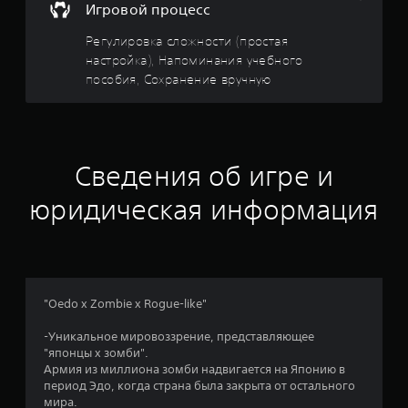
Игровой процесс
т
о
М
г
о
Регулировка сложности (простая
и
о
ж
настройка), Напоминания учебного
п
н
пособия, Сохранение вручную
з
о
о
с
и
в
о
г
б
р
е
и
а
Сведения об игре и
я
т
з
ь
М
юридическая информация
д
о
б
ж
е
н
н
з
о
у
в
а
п
л
"Oedo x Zombie x Rogue-like"
р
ю
о
а
б
-Уникальное мировоззрение, представляющее
в
о
с
"японцы х зомби".
л
й
Армия из миллиона зомби надвигается на Японию в
м
е
н
период Эдо, когда страна была закрыта от остального
о
н
мира.