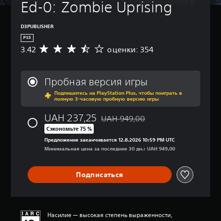
Ed-0: Zombie Uprising
р
н
(
о
т
п
й
р
р
D3PUBLISHER
к
о
о
PS5
а
л
с
3.42
оценки: 354
С
)
л
т
р
е
а
В
е
р
я
э
д
Пробная версия игры
а
н
т
н
о
(
а
Подпишитесь на PlayStation Plus, чтобы поиграть в
я
полную 3-часовую пробную версию игры
й
п
с
я
и
о
р
т
UAH 237,25
UAH 949,00
г
ц
Скидка с исходной цены UAH 949,0
о
р
р
Сэкономьте 75 %
е
с
о
е
н
Предложение заканчивается 12.8.2026 10:59 PM UTC
т
й
с
к
Минимальная цена за последние 30 дн.: UAH 949,00
а
к
о
а
я
а
д
:
н
)
е
3
Подписаться
р
а
.
М
ж
с
4
о
а
2
т
ж
т
и
н
р
Насилие — высокая степень выраженности,
с
з
о