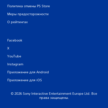
ы
т
Политика отмены PS Store
е
р
п
о
Меры предосторожности
о
л
з
О рейтингах
л
в
о
е
л
р
я
а
Facebook
ю
М
т
о
X
в
ж
о
YouTube
н
з
о
в
Instagram
и
р
г
а
Приложение для Android
р
щ
а
а
Приложение для iOS
т
т
ь
ь
в
с
© 2026 Sony Interactive Entertainment Europe Ltd. Все
и
я
права защищены.
г
т
р
о