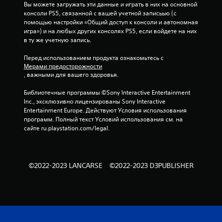
в
у
Вы можете загружать эти данные и играть в них на основной 
р
п
консоли PS5, связанной с вашей учетной записьью (с 
р
у
помощью настройки «Общий доступ к консоли и автономная 
а
ч
игра») и на любых других консолях PS5, если войдете на них 
в
в ту же учетную запись.
н
л
у
е
Перед использованием продукта ознакомьтесь с 
ю
н
Мерами предосторожности
М
и
, важными для вашего здоровья.
о
я
ж
д
Библиотечные программы ©Sony Interactive Entertainment 
н
в
Inc., эксклюзивно лицензированы Sony Interactive 
о
и
Entertainment Europe. Действуют Условия использования 
с
ж
программ. Полный текст Условий использования см. на 
о
е
сайте ru.playstation.com/legal.
з
н
д
и
а
я
в
м
©2022-2023 LANCARSE ©2022-2023 D3PUBLISHER
а
и
т
.
ь
т
М
о
о
ч