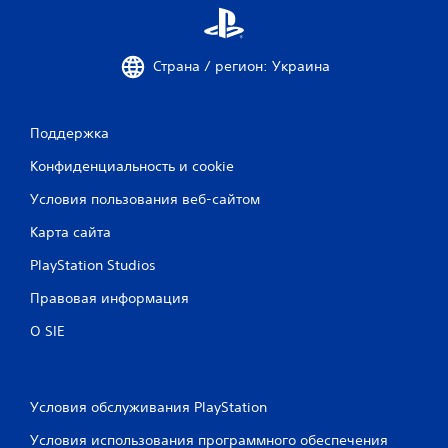
ж
к
и
н
р
о
у
и
Страна / регион: Украина
ч
г
н
р
о
а
г
Поддержка
т
о
ь
Конфиденциальность и cookie
с
б
о
Условия пользования веб-сайтом
х
е
р
з
Карта сайта
а
в
н
и
PlayStation Studios
е
б
н
Правовая информация
р
и
а
я
О SIE
ц
,
и
к
о
и
т
к
Условия обслуживания PlayStation
о
о
р
Условия использования программного обеспечения
н