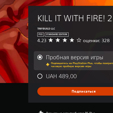
б
е
н
т
и
и
KILL IT WITH FIRE! 2
я
т
н
р
а
TINYBUILD LLC
ы
а
(
PS5
STANDARD EDITION
л
4.23
оценки: 328
ь
п
С
т
р
р
е
е
о
р
д
Пробная версия игры
с
н
н
т
Подпишитесь на PlayStation Plus, чтобы поиграт
а
я
часовую пробную версию игры
а
т
я
и
я
о
UAH 489,00
в
ц
н
н
е
а
у
н
с
Подписаться
ю
к
т
п
а
р
р
:
о
е
4
д
.