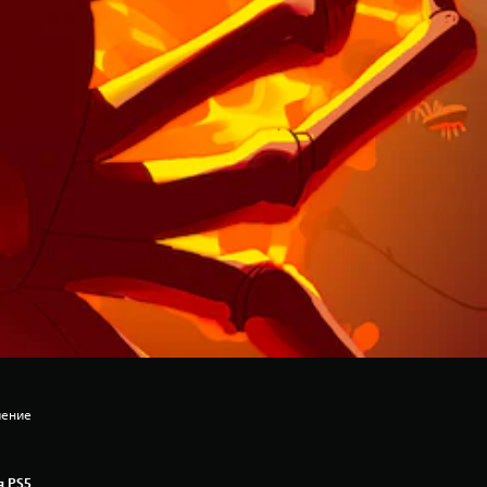
шение
я PS5