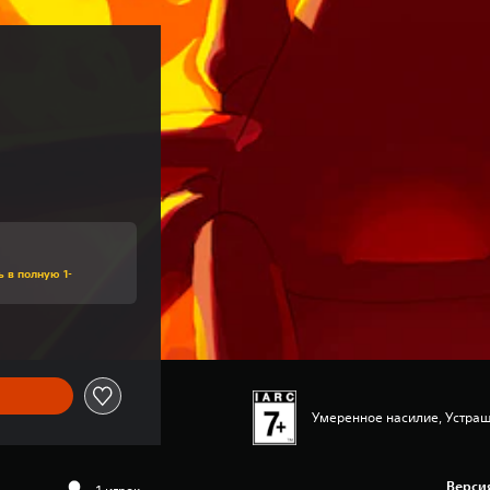
ь в полную 1-
Умеренное насилие, Устра
Верси