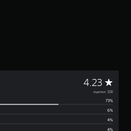
С
4.23
р
оценки: 328
73%
е
6%
д
4%
4%