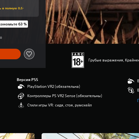
ь в полную 0.5-
кономьте 63 %
ены UAH 1 399,00
00
Грубые выражения, Крайне
Версия PS5
PlayStation VR2 (обязательна)
Контроллеры PS VR2 Sense (обязательны)
Стили игры VR: сидя, стоя, румскейл