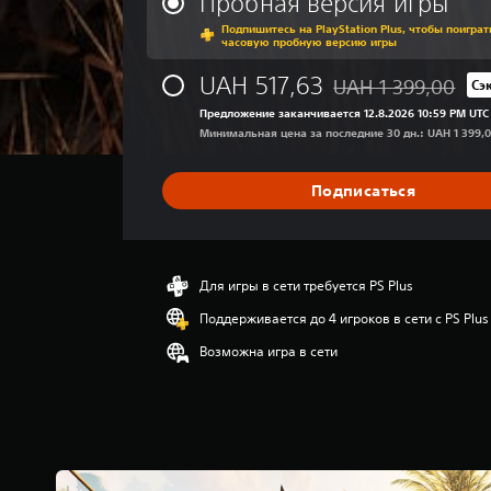
Пробная версия игры
й
н
к
Подпишитесь на PlayStation Plus, чтобы поиграт
я
часовую пробную версию игры
а
я
)
о
UAH 517,63
UAH 1 399,00
Сэ
Скидка с исходной ц
ц
В
Предложение заканчивается 12.8.2026 10:59 PM UTC
е
э
Минимальная цена за последние 30 дн.: UAH 1 399,
н
т
к
о
а
й
Подписаться
:
и
4
г
.
р
5
е
3
Для игры в сети требуется PS Plus
с
и
о
Поддерживается до 4 игроков в сети с PS Plus
з
д
п
Возможна игра в сети
е
я
р
т
ж
и
а
з
т
в
с
е
я