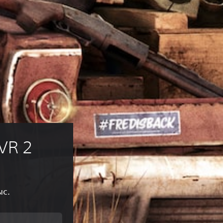
VR 2
ыс.