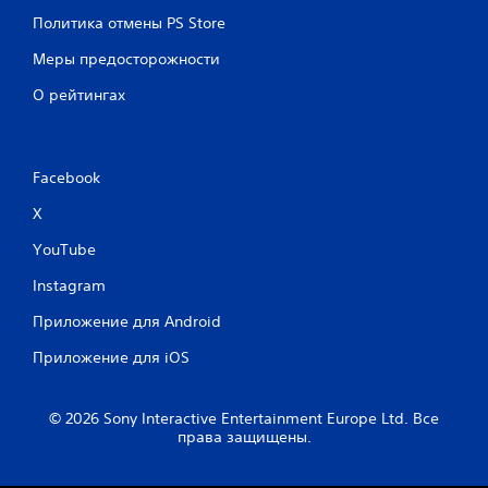
и
е
Политика отмены PS Store
г
м
р
п
Меры предосторожности
ы
о
О рейтингах
и
в
л
р
и
е
к
м
и
е
Facebook
н
н
е
X
и
м
.
YouTube
а
т
Instagram
М
и
о
к
Приложение для Android
ж
у
(
н
Приложение для iOS
т
о
о
и
л
г
© 2026 Sony Interactive Entertainment Europe Ltd. Все
ь
права защищены.
р
к
а
о
т
п