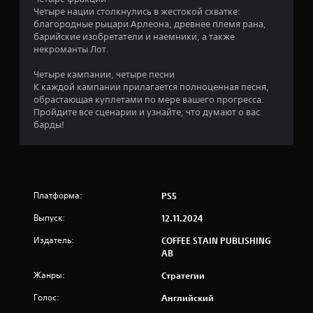
г
н
Четыре нации столкнулись в жестокой схватке:
о
о
благородные рыцари Арлеона, древнее племя рана,
в
н
барийские изобретатели и наемники, а также
л
а
некроманты Лот.
ю
ж
б
Четыре кампании, четыре песни
а
о
К каждой кампании прилагается полноценная песня,
т
й
обрастающая куплетами по мере вашего прогресса.
и
м
Пройдите все сценарии и узнайте, что думают о вас
я
о
барды!
к
м
н
е
н
о
т
п
о
о
Платформа:
PS5
б
к
р
Выпуск:
12.11.2024
М
а
о
т
Издатель:
COFFEE STAIN PUBLISHING
ж
и
AB
н
т
о
ь
Жанры:
Стратегии
и
с
г
Голос:
Английский
я
р
к