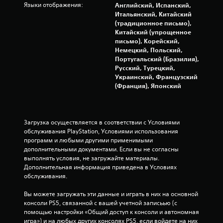
Языки отображения:
Английский, Испанский,
а
у
Итальянский, Китайский
т
ч
(традиционное письмо),
ь
е
Китайский (упрощенное
в
б
письмо), Корейский,
и
н
Немецкий, Польский,
г
о
Португальский (Бразилия),
р
м
Русский, Турецкий,
у
у
Украинский, Французский
и
п
(Франция), Японский
п
о
е
с
р
о
е
б
х
Загрузка осуществляется в соответствии с Условиями 
и
о
обслуживания PlayStation, Условиями использования 
ю
д
программ и любыми другими применимыми 
п
и
дополнительными документами. Если вы не согласны 
о
т
выполнять условия, не загружайте материалы. 
и
ь
Дополнительная информация приведена в Условиях 
г
п
обслуживания.
р
о
е
м
Вы можете загружать эти данные и играть в них на основной 
.
е
консоли PS5, связанной с вашей учетной записьью (с 
н
помощью настройки «Общий доступ к консоли и автономная 
П
ю
игра») и на любых других консолях PS5, если войдете на них 