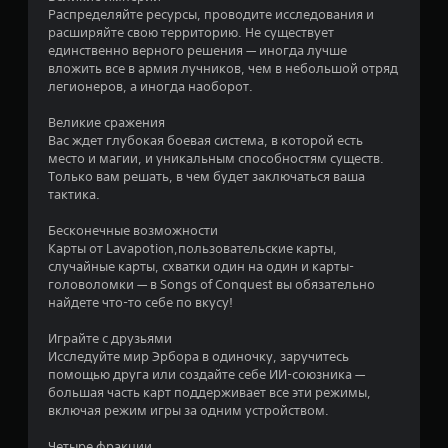
н
.
Распределяйте ресурсы, проводите исследования и
а
ц
расширяйте свою территорию. Не существует
н
единственно верного решения — иногда лучше
М
е
и
вложить все в армия лучников, чем в небольшой отряд
о
я
легионеров, а иногда наоборот.
ж
н
у
н
ч
Великие сражения
о
о
Вас ждет глубокая боевая система, в которой есть
е
и
место и магии, и уникальным способностям существ.
б
к
Только вам решать, в чем будет заключаться ваша
г
н
тактика.
р
о
а
г
Бесконечные возможности
т
о
Карты от Lavapotion,пользовательские карты,
ь
п
случайные карты, схватки один на один и карты-
б
о
головоломки — в Songs of Conquest вы обязательно
е
с
найдете что-то себе по вкусу!
з
о
б
Играйте с друзьями
б
Исследуйте мир Эрбора в одиночку, заручитесь
ы
и
помощью друга или создайте себе ИИ-союзника —
с
я
большая часть карт поддерживает все эти режимы,
т
М
включая режим игры за одним устройством.
р
о
о
ж
Четыре фракции