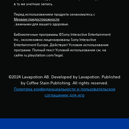
р
б
в ту же учетную запись.
е
и
з
Перед использованием продукта ознакомьтесь с 
о
Мерами предосторожности
н
с
, важными для вашего здоровья.
е
т
о
а
Библиотечные программы ©Sony Interactive Entertainment 
б
н
Inc., эксклюзивно лицензированы Sony Interactive 
х
о
Entertainment Europe. Действуют Условия использования 
о
в
программ. Полный текст Условий использования см. на 
д
сайте ru.playstation.com/legal.
к
и
м
а
о
и
с
г
т
©2024 Lavapotion AB. Developed by Lavapotion. Published
р
и
by Coffee Stain Publishing. All rights reserved.
ы
н
Политика конфиденциальности и пользовательское
М
а
соглашение для игр
о
ж
ж
и
н
м
о
а
в
т
л
ь
ю
к