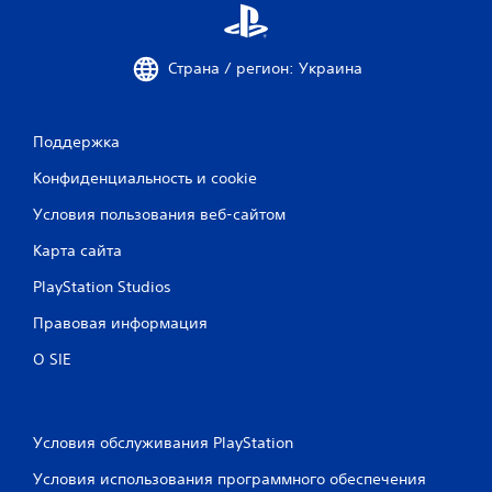
б
н
о
о
й
п
Страна / регион: Украина
м
к
о
и
м
б
е
ы
Поддержка
н
с
т
т
Конфиденциальность и cookie
п
р
р
Условия пользования веб-сайтом
о
и
и
Карта сайта
о
л
с
и
PlayStation Studios
т
с
а
о
Правовая информация
н
г
о
р
О SIE
в
а
и
н
т
и
ь
ч
Условия обслуживания PlayStation
х
е
о
н
Условия использования программного обеспечения
д
и