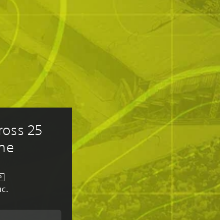
oss 25 
ame
O
с.