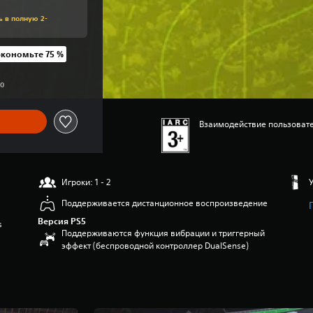
ь в полную 2-
экономьте 75 %
цены UAH 1 999,00
00
Взаимодействие пользовате
Игроки: 1 - 2
Поддерживается дистанционное воспроизведение
Версия PS5
s
Поддерживаются функция вибрации и триггерный
эффект (беспроводной контроллер DualSense)