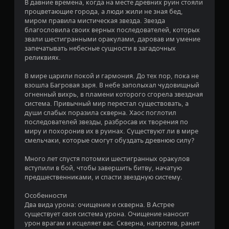
В давние времена, когда на месте древних руин стояли
процветающие города, а люди жили не зная бед,
о
миром правила мистическая звезда. Звезда
благословила своих верных последователей, которых
в
звали шестигранными оракулами, даровав им умение
запечатывать небесные сущности в загадочных
а
реликвиях.
н
В мире царили покой и гармония. До тех пор, пока не
взошла Багровая заря. В небе заполыхал чудовищный
и
огненный вихрь, в пламени которого сгорела звездная
система. Привычный мир перестал существовать, а
и
души слабых поразила скверна. Хаос поглотил
последователей звезды, разбросав их творения по
1
миру и похоронив их в руинах. Существуют ли в мире
смельчаки, которые смогут обуздать древнюю силу?
1
Много лет спустя потомки шестигранных оракулов
6
вступили в бой, чтобы завершить битву, начатую
предшественниками, и спасти звездную систему.
о
Особенности
ц
Два вида урона: очищение и скверна. В Астрее
существует своя система урона. Очищение наносит
е
урон врагам и исцеляет вас. Скверна, напротив, ранит