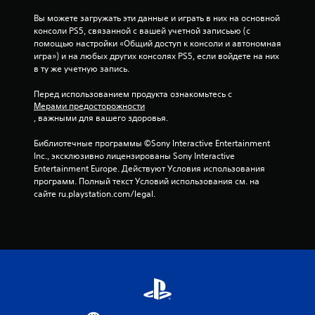
Вы можете загружать эти данные и играть в них на основной 
консоли PS5, связанной с вашей учетной записьью (с 
помощью настройки «Общий доступ к консоли и автономная 
игра») и на любых других консолях PS5, если войдете на них 
в ту же учетную запись.
Перед использованием продукта ознакомьтесь с 
Мерами предосторожности
, важными для вашего здоровья.
Библиотечные программы ©Sony Interactive Entertainment 
Inc., эксклюзивно лицензированы Sony Interactive 
Entertainment Europe. Действуют Условия использования 
программ. Полный текст Условий использования см. на 
сайте ru.playstation.com/legal.