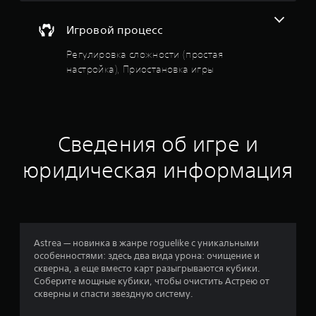
у
(
т
т
Игровой процесс
о
и
л
Регулировка сложности (простая
ь
настройка), Приостановка игры
з
к
о
в
п
р
е
и
Сведения об игре и
и
з
г
юридическая информация
р
д
е
б
н
е
з
а
с
Astrea — новинка в жанре roguelike c уникальными
е
о
особенностями: здесь два вида урона: очищение и
т
скверна, а еще вместо карт разыгрываются кубики.
и
с
Соберите мощные кубики, чтобы очистить Астрею от
)
скверны и спасти звездную систему.
.
н