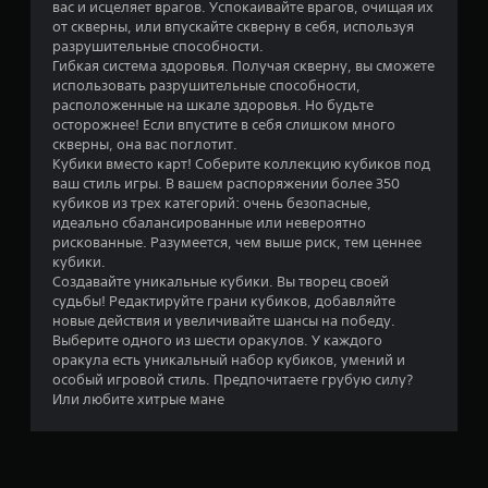
вас и исцеляет врагов. Успокаивайте врагов, очищая их
н
от скверны, или впускайте скверну в себя, используя
разрушительные способности.
о
Гибкая система здоровья. Получая скверну, вы сможете
использовать разрушительные способности,
к
расположенные на шкале здоровья. Но будьте
осторожнее! Если впустите в себя слишком много
скверны, она вас поглотит.
Кубики вместо карт! Соберите коллекцию кубиков под
ваш стиль игры. В вашем распоряжении более 350
кубиков из трех категорий: очень безопасные,
идеально сбалансированные или невероятно
рискованные. Разумеется, чем выше риск, тем ценнее
кубики.
Создавайте уникальные кубики. Вы творец своей
судьбы! Редактируйте грани кубиков, добавляйте
новые действия и увеличивайте шансы на победу.
Выберите одного из шести оракулов. У каждого
оракула есть уникальный набор кубиков, умений и
особый игровой стиль. Предпочитаете грубую силу?
Или любите хитрые мане