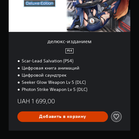
и
з
д
а
н
и
е
делюкс-изданием
м
PS4
Scar-Lead Salvation (PS4)
Цифровая книга анимаций
Цифровой саундтрек
Seeker Glow Weapon Lv 5 (DLC)
Photon Strike Weapon Lv 5 (DLC)
UAH 1 699,00
Добавить в корзину