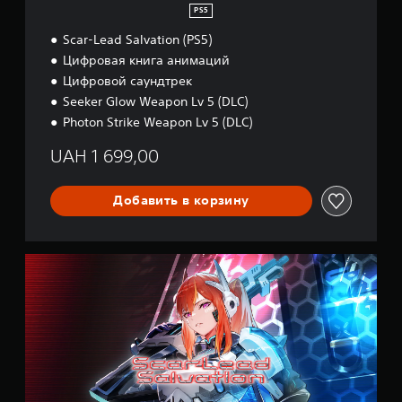
PS5
Scar-Lead Salvation (PS5)
Цифровая книга анимаций
Цифровой саундтрек
Seeker Glow Weapon Lv 5 (DLC)
Photon Strike Weapon Lv 5 (DLC)
UAH 1 699,00
Добавить в корзину
S
c
a
r
-
L
e
a
d