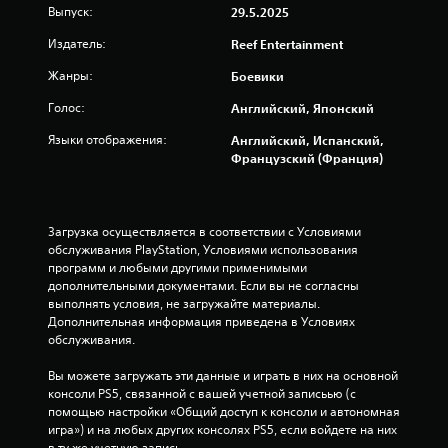
Выпуск:
29.5.2025
а
Издатель:
Reef Entertainment
н
Жанры:
Боевики
и
Голос:
Английский, Японский
и
Языки отображения:
Английский, Испанский,
Французский (Франция)
3
1
Загрузка осуществляется в соответствии с Условиями 
3
обслуживания PlayStation, Условиями использования 
программ и любыми другими применимыми 
о
дополнительными документами. Если вы не согласны 
выполнять условия, не загружайте материалы. 
ц
Дополнительная информация приведена в Условиях 
обслуживания.
е
Вы можете загружать эти данные и играть в них на основной 
н
консоли PS5, связанной с вашей учетной записьью (с 
помощью настройки «Общий доступ к консоли и автономная 
о
игра») и на любых других консолях PS5, если войдете на них 
в ту же учетную запись.