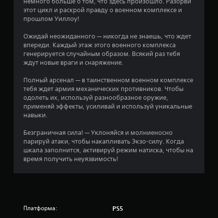
немного больше о том, что здесь произошло. Разорви
этот цикл и раскрой правду о военном комплексе и
з
прошлом Уиллоу!
в
Ожидай неожиданного — никогда не знаешь, что ждет
впереди. Каждый этаж этого военного комплекса
е
генерируется случайным образом. Всякий раз тебя
ждут новые враги и снаряжение.
з
Полный арсенал — в таинственном военном комплексе
д
тебя ждет армия механических противников. Чтобы
одолеть их, используй разнообразное оружие,
н
применяй эффекты, усиливай и используй уникальные
навыки.
а
Безграничная сила! — Уклоняйся и молниеносно
о
парируй атаки, чтобы накапливать Экзо-силу. Когда
шкала заполнится, активируй режим натиска, чтобы на
с
время получить неуязвимость!
н
о
Платформа:
в
PS5