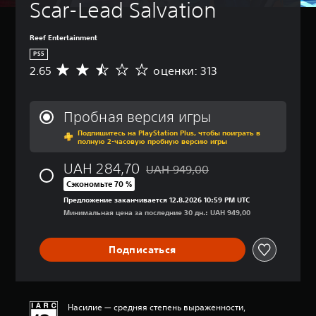
Scar-Lead Salvation
Reef Entertainment
PS5
2.65
оценки: 313
С
р
е
д
Пробная версия игры
н
Подпишитесь на PlayStation Plus, чтобы поиграть в
я
полную 2-часовую пробную версию игры
я
о
UAH 284,70
UAH 949,00
ц
Скидка с исходной цены UAH 949,
Сэкономьте 70 %
е
н
Предложение заканчивается 12.8.2026 10:59 PM UTC
к
Минимальная цена за последние 30 дн.: UAH 949,00
а
:
2
Подписаться
.
6
5
и
Насилие — средняя степень выраженности,
з