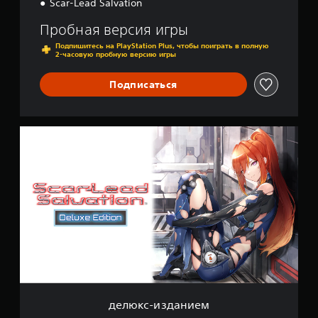
Scar-Lead Salvation
n
Пробная версия игры
Подпишитесь на PlayStation Plus, чтобы поиграть в полную
2-часовую пробную версию игры
Подписаться
д
е
л
ю
к
с
-
и
з
д
а
н
и
е
делюкс-изданием
м