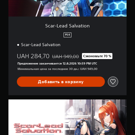
S
a
l
v
a
Scar-Lead Salvation
t
i
PS4
o
Scar-Lead Salvation
n
UAH 284,70
UAH 949,00
Сэкономьте 70 %
Скидка с исходной цены UAH 949,00
Предложение заканчивается 12.8.2026 10:59 PM UTC
Минимальная цена за последние 30 дн.: UAH 949,00
Добавить в корзину
д
е
л
ю
к
с
-