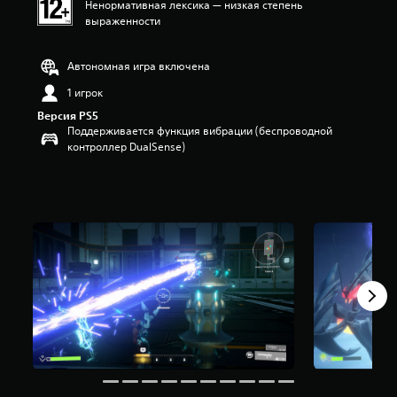
Ненормативная лексика — низкая степень
п
выраженности
я
т
и
Автономная игра включена
з
в
1 игрок
е
Версия PS5
з
Поддерживается функция вибрации (беспроводной
д
контроллер DualSense)
н
а
о
с
н
о
в
а
н
и
и
3
1
3
о
ц