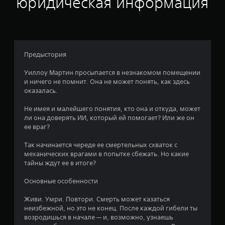
юридическая информация
а
:
2
Предыстория
.
Уиллоу Мартин просыпается в незнакомом помещении
и ничего не помнит. Она не может понять, как здесь
6
оказалась.
5
Не имея и малейшего понятия, кто она и откуда, может
ли она доверять ИИ, который ей помогает? Или же он
и
ее враг?
з
Так начинается череде ее смертельных схваток с
механических врагами в попытке сбежать. Но какие
п
тайны ждут ее в итоге?
я
Основные особенности
т
Живи. Умри. Повтори. Смерть может казаться
неизбежной, но это не конец. После каждой гибели ты
и
возродишься в начале — и, возможно, узнаешь