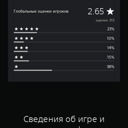
С
2.65
Глобальные оценки игроков
р
оценки: 313
23%
е
10%
д
14%
н
15%
я
38%
я
о
ц
е
н
Сведения об игре и
к