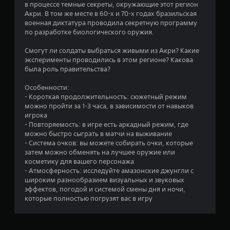
п
в процессе темные секреты, окружающие этот регион
Акри. В том же месте в 60-х и 70-х годах бразильская
я
военная диктатура проводила секретную программу
по разработке биологического оружия.
т
Смогут ли солдаты выбраться живыми из Акри? Какие
и
эксперименты проводились в этом регионе? Какова
была роль правительства?
з
Особенности:
- Короткая продолжительность: сюжетный режим
в
можно пройти за 1-3 часа, в зависимости от навыков
игрока
е
- Повторяемость: в игре есть аркадный режим, где
можно быстро сыграть в матчи на выживание
з
- Система очков: вы можете собирать очки, которые
затем можно обменять на лучшее оружие или
д
косметику для вашего персонажа
- Атмосферность: исследуйте амазонские джунгли с
н
широким разнообразием визуальных и звуковых
эффектов, погодой и системой смены дня и ночи,
а
которые полностью погрузят вас в игру
о