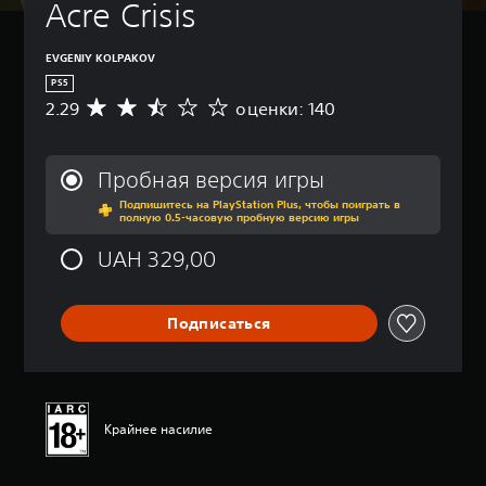
Acre Crisis
EVGENIY KOLPAKOV
PS5
2.29
оценки: 140
С
р
е
д
Пробная версия игры
н
Подпишитесь на PlayStation Plus, чтобы поиграть в
я
полную 0.5-часовую пробную версию игры
я
о
UAH 329,00
ц
е
н
Подписаться
к
а
:
2
.
2
Крайнее насилие
9
и
з