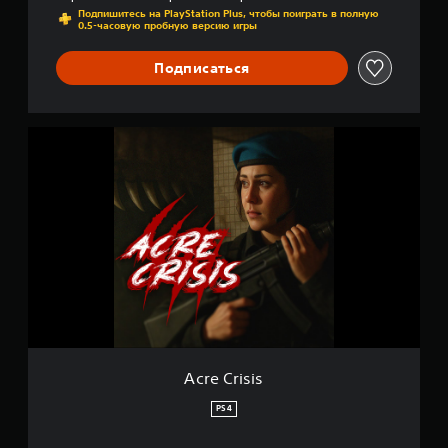
Подпишитесь на PlayStation Plus, чтобы поиграть в полную
0.5-часовую пробную версию игры
Подписаться
A
c
r
e
C
r
i
s
i
s
Acre Crisis
PS4