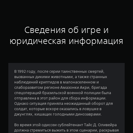
ц
е
н
Сведения об игре и
к
юридическая информация
а
:
2
В 1992 году, после серии таинственных смертей,
вызванных дикими животными, а также странных
.
наблюдений криптидов в малонаселенном и
слаборазвитом регионе Амазонки Акри, бригада
2
спецопераций бразильской военной полиции была
отправлена в этот район для сбора информации.
9
Однако ситуация приняла неожиданный оборот для
солдат, которые вскоре оказались в ловушке в
и
джунглях, кишащих голодными динозаврами.
з
Во время этой одиссеи сублейтенант Тайс Д. Оливейра
должна стремиться выжить в этом сценарии, раскрывая