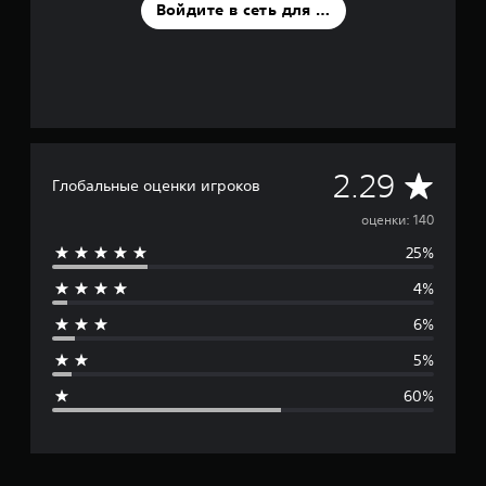
Войдите в сеть для оценки
С
2.29
Глобальные оценки игроков
р
оценки: 140
25%
е
4%
д
6%
н
5%
я
60%
я
о