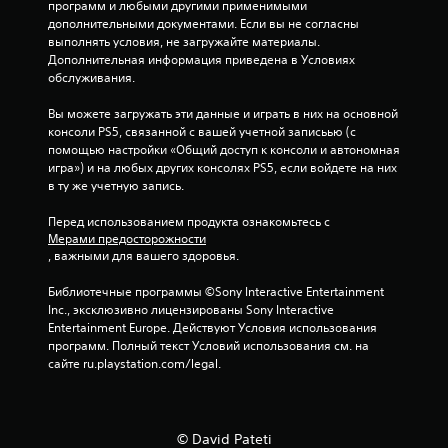
ц
программ и любыми другими применимыми 
дополнительными документами. Если вы не согласны 
е
выполнять условия, не загружайте материалы. 
Дополнительная информация приведена в Условиях 
н
обслуживания.
о
Вы можете загружать эти данные и играть в них на основной 
консоли PS5, связанной с вашей учетной записьью (с 
к
помощью настройки «Общий доступ к консоли и автономная 
игра») и на любых других консолях PS5, если войдете на них 
в ту же учетную запись.
Перед использованием продукта ознакомьтесь с 
Мерами предосторожности
, важными для вашего здоровья.
Библиотечные программы ©Sony Interactive Entertainment 
Inc., эксклюзивно лицензированы Sony Interactive 
Entertainment Europe. Действуют Условия использования 
программ. Полный текст Условий использования см. на 
сайте ru.playstation.com/legal.
© David Pateti