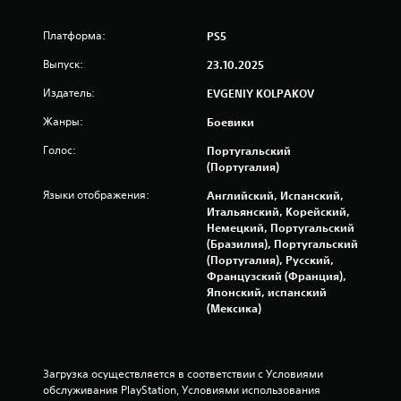
с
н
Платформа:
PS5
Выпуск:
23.10.2025
о
Издатель:
EVGENIY KOLPAKOV
в
Жанры:
Боевики
а
Голос:
Португальский
н
(Португалия)
Языки отображения:
Английский, Испанский,
и
Итальянский, Корейский,
Немецкий, Португальский
и
(Бразилия), Португальский
(Португалия), Русский,
1
Французский (Франция),
Японский, испанский
4
(Мексика)
0
о
Загрузка осуществляется в соответствии с Условиями 
обслуживания PlayStation, Условиями использования 