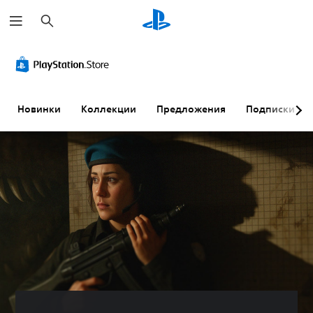
П
о
и
с
к
Новинки
Коллекции
Предложения
Подписки