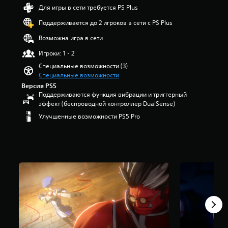
а
я
п
Для игры в сети требуется PS Plus
с
т
я
т
Поддерживается до 2 игроков в сети с PS Plus
о
т
р
л
и
Возможна игра в сети
о
ь
з
к
й
в
Игроки: 1 - 2
о
к
е
Специальные возможности (3)
с
з
а
Специальные возможности
у
д
)
Версия PS5
б
н
М
Поддерживаются функция вибрации и триггерный
т
а
о
эффект (беспроводной контроллер DualSense)
и
о
ж
т
Улучшенные возможности PS5 Pro
с
н
р
н
о
ы
о
п
о
в
о
с
а
л
н
н
н
о
и
о
в
и
с
н
1
т
о
,
ь
г
4
ю
о
т
п
с
ы