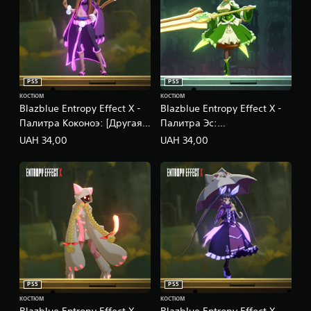
д
е
р
ж
а
т
с
PS5
PS5
я
КОСТЮМ
КОСТЮМ
с
Blazblue Entropy Effect X -
Blazblue Entropy Effect X -
к
Палитра Коконоэ: [Другая
Палитра Эс:
р
сторона]
[Жизнестойкость]
UAH 34,00
UAH 34,00
ы
т
ы
е
с
у
б
т
и
т
р
ы
PS5
PS5
т
КОСТЮМ
КОСТЮМ
о
Blazblue Entropy Effect X -
Blazblue Entropy Effect X -