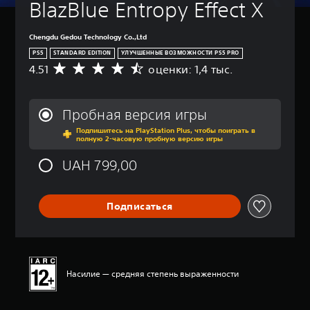
BlazBlue Entropy Effect X
р
н
о
т
й
р
Chengdu Gedou Technology Co.,Ltd
к
о
PS5
STANDARD EDITION
УЛУЧШЕННЫЕ ВОЗМОЖНОСТИ PS5 PRO
а
л
4.51
оценки: 1,4 тыс.
С
)
л
р
е
В
е
р
э
д
Пробная версия игры
а
т
н
о
(
Подпишитесь на PlayStation Plus, чтобы поиграть в
я
полную 2-часовую пробную версию игры
й
р
я
и
о
а
UAH 799,00
г
ц
с
р
е
ш
е
н
и
с
Подписаться
к
р
о
а
е
д
:
н
е
4
р
н
.
ж
а
5
Насилие — средняя степень выраженности
а
1
я
т
и
н
с
з