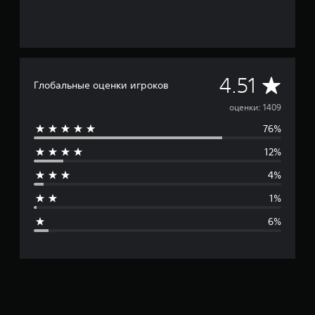
г
р
ы
.
С
4.51
Глобальные оценки игроков
р
оценки: 1409
76%
е
12%
д
4%
н
1%
я
6%
я
о
ц