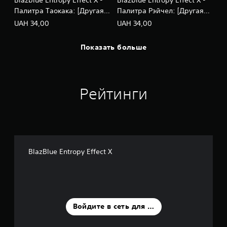
л
Палитра Таокака: [Другая
Палитра Рэйчел: [Другая
ь
сторона]
сторона]
UAH 34,00
UAH 34,00
к
о
д
Показать больше
л
я
в
а
ж
Рейтинги
н
ы
х
з
в
у
BlazBlue Entropy Effect X
к
о
в
в
х
о
д
Войдите в сеть для оценки
е
и