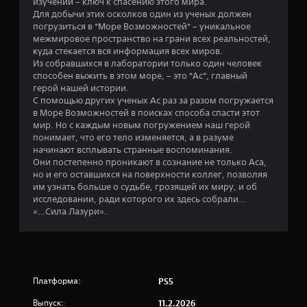
изучении – ключ к спасению этого мира.
Для добычи этих осколков один из ученых должен
о
погрузиться в *Море Возможностей* – уникальное
межмировое пространство на грани всех реальностей,
в
куда стекается вся информация всех миров.
Из собравшихся в лаборатории только один человек
а
способен выжить в этом море, – это *Ас*, главный
герой нашей истории.
н
С помощью других ученых Ас раз за разом погружается
в Море Возможностей в поисках способа спасти этот
и
мир. Но с каждым новым погружением наш герой
понимает, что его тело изменяется, а в разуме
и
начинают всплывать странные воспоминания.
Они постепенно проникают в сознание не только Аса,
1
но и его оставшихся на поверхности коллег, позволяя
им узнать больше о судьбе, грозящей их миру, и об
4
исследовании, ради которого их здесь собрали...
«…Сила Лазури».
0
9
о
Платформа:
PS5
ц
Выпуск:
11.2.2026