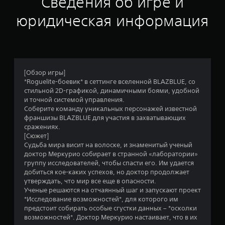
я
Сведения об игре и
т
юридическая информация
и
з
в
[Обзор игры]
*Roguelite-боевик* в сеттинге вселенной BLAZBLUE, со
е
стильной 2D-графикой, динамичными боями, удобной
и точной системой управления.
з
Соберите команду уникальных персонажей известной
франшизы BLAZBLUE для участия в захватывающих
д
сражениях.
[Сюжет]
н
Судьба мира висит на волоске, и знаменитый ученый
доктор Меркурио собирает в странной «лаборатории»
группу исследователей, чтобы спасти его. Им удается
а
добиться кое-каких успехов, но доктор продолжает
утверждать, что мир все еще в опасности.
о
Ученые решаются на отчаянный шаг и запускают проект
*Исследование возможностей*, для которого им
с
предстоит собирать особые сгустки данных – *осколки
возможностей*. Доктор Меркурио настаивает, что в их
н