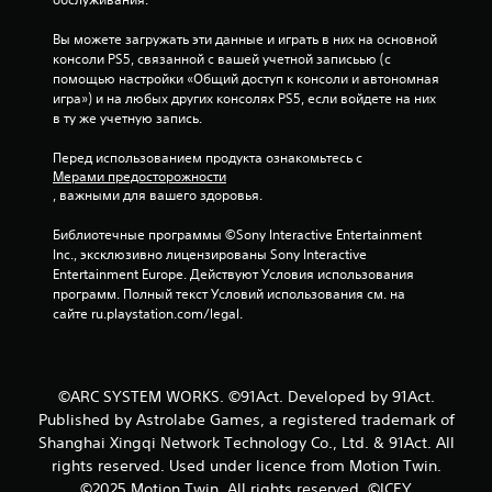
Вы можете загружать эти данные и играть в них на основной 
консоли PS5, связанной с вашей учетной записьью (с 
помощью настройки «Общий доступ к консоли и автономная 
игра») и на любых других консолях PS5, если войдете на них 
в ту же учетную запись.
Перед использованием продукта ознакомьтесь с 
Мерами предосторожности
, важными для вашего здоровья.
Библиотечные программы ©Sony Interactive Entertainment 
Inc., эксклюзивно лицензированы Sony Interactive 
Entertainment Europe. Действуют Условия использования 
программ. Полный текст Условий использования см. на 
сайте ru.playstation.com/legal.
©ARC SYSTEM WORKS. ©91Act. Developed by 91Act.
Published by Astrolabe Games, a registered trademark of
Shanghai Xingqi Network Technology Co., Ltd. & 91Act. All
rights reserved. Used under licence from Motion Twin.
©2025 Motion Twin. All rights reserved. ©ICEY