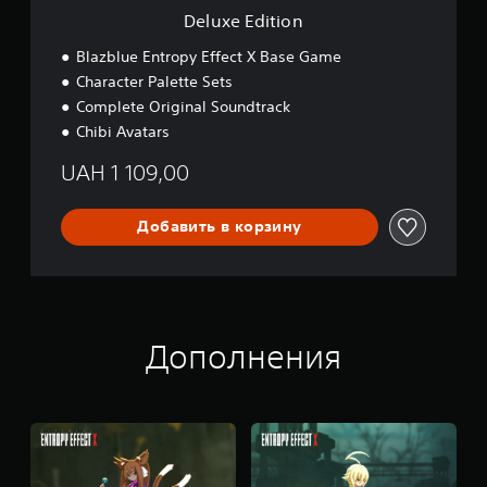
а
Deluxe Edition
я
Blazblue Entropy Effect X Base Game
н
а
Character Palette Sets
с
Complete Original Soundtrack
т
Chibi Avatars
р
о
UAH 1 109,00
й
к
Добавить в корзину
а
)
В
э
т
о
Дополнения
й
и
г
р
е
с
о