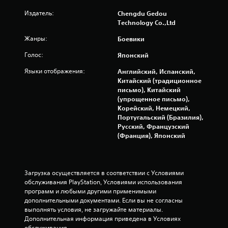
е
Издатель:
Chengdu Gedou
Technology Co.,Ltd
н
Жанры:
Боевики
о
Голос:
Японский
к
Языки отображения:
Английский, Испанский,
Китайский (традиционное
письмо), Китайский
(упрощенное письмо),
Корейский, Немецкий,
Португальский (Бразилия),
Русский, Французский
(Франция), Японский
Загрузка осуществляется в соответствии с Условиями 
обслуживания PlayStation, Условиями использования 
программ и любыми другими применимыми 
дополнительными документами. Если вы не согласны 
выполнять условия, не загружайте материалы. 
Дополнительная информация приведена в Условиях 
обслуживания.