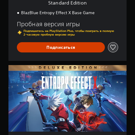
o
Standard Edition
в
n
л
С
BlazBlue Entropy Effect X Base Game
е
к
н
Пробная версия игры
и
р
я
ы
Подпишитесь на PlayStation Plus, чтобы поиграть в полную
2-часовую пробную версию игры
и
т
г
ы
р
Подписаться
е
о
с
й
у
.
б
D
т
e
l
и
u
т
x
р
e
ы
E
(
d
п
i
р
t
о
i
с
o
n
т