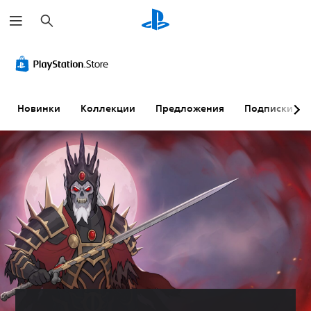
П
о
и
с
к
Новинки
Коллекции
Предложения
Подписки