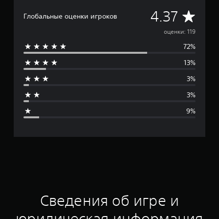
С
4.37
Глобальные оценки игроков
р
оценки: 119
72%
е
13%
д
3%
н
3%
я
9%
я
о
ц
е
н
Сведения об игре и
к
юридическая информация