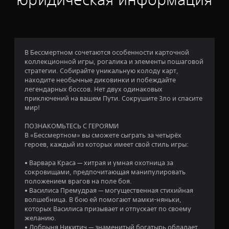
а
:
4
В Бессмертном сочетаются особенности карточной
коллекционной игры, рогалика и элементы пошаговой
.
стратегии. Собирайте уникальную колоду карт,
находите необычные диковинки и побеждайте
3
легендарных боссов. Нет двух одинаковых
приключений на вашем Пути. Сокрушите Зло и спасите
7
мир!
и
ПОЗНАКОМЬТЕСЬ С ГЕРОЯМИ
В «Бессмертном» вы сможете сыграть за четырёх
з
героев, каждый из которых имеет свой стиль игры:
п
• Варвара Краса — хитрая и умная охотница за
сокровищами, предпочитающая манипулировать
я
положением врагов на поле боя.
• Василиса Премудрая — могущественная стихийная
т
волшебница. В бою ей помогают мамки-няньки,
которых Василиса призывает и отпускает по своему
и
желанию.
• Добрыня Никитич — знаменитый богатырь обладает