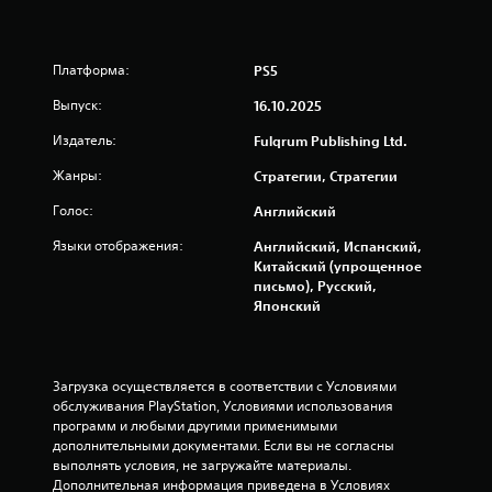
а
н
Платформа:
PS5
и
Выпуск:
16.10.2025
и
Издатель:
Fulqrum Publishing Ltd.
1
Жанры:
Стратегии, Стратегии
Голос:
Английский
1
Языки отображения:
Английский, Испанский,
9
Китайский (упрощенное
письмо), Русский,
о
Японский
ц
е
Загрузка осуществляется в соответствии с Условиями 
обслуживания PlayStation, Условиями использования 
н
программ и любыми другими применимыми 
дополнительными документами. Если вы не согласны 
о
выполнять условия, не загружайте материалы. 
Дополнительная информация приведена в Условиях 