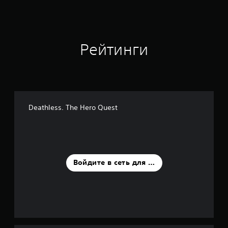
о
ц
е
н
о
Рейтинги
к
Deathless. The Hero Quest
Войдите в сеть для оценки