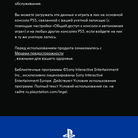
к
обслуживания.
Вы можете загружать эти данные и играть в них на основной 
консоли PS5, связанной с вашей учетной записьью (с 
помощью настройки «Общий доступ к консоли и автономная 
игра») и на любых других консолях PS5, если войдете на них 
в ту же учетную запись.
Перед использованием продукта ознакомьтесь с 
Мерами предосторожности
, важными для вашего здоровья.
Библиотечные программы ©Sony Interactive Entertainment 
Inc., эксклюзивно лицензированы Sony Interactive 
Entertainment Europe. Действуют Условия использования 
программ. Полный текст Условий использования см. на 
сайте ru.playstation.com/legal.