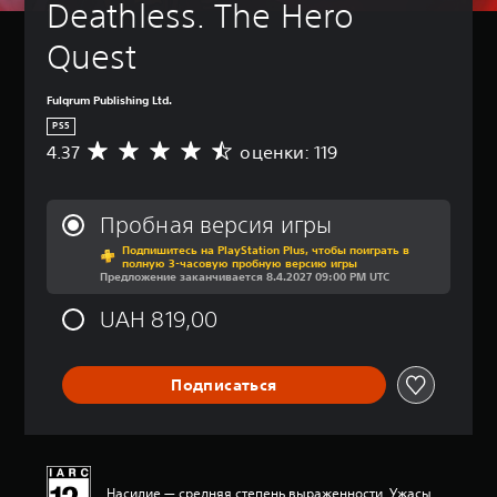
Deathless. The Hero 
Quest
Fulqrum Publishing Ltd.
PS5
4.37
оценки: 119
С
р
е
д
Пробная версия игры
н
Подпишитесь на PlayStation Plus, чтобы поиграть в
я
полную 3-часовую пробную версию игры
я
Предложение заканчивается 8.4.2027 09:00 PM UTC
о
ц
UAH 819,00
е
н
к
Подписаться
а
:
4
.
3
7
Насилие — средняя степень выраженности, Ужасы