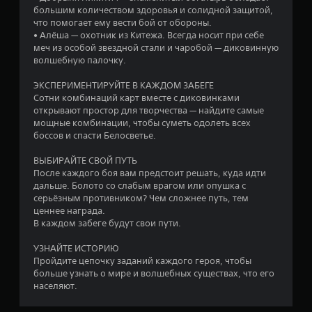
большим количеством здоровья и солидной защитой,
з
что помогает ему вести бой от обороны.
• Алёша — охотник из Китежа. Всегда носит при себе
в
меч из особой звездной стали и чаробой — диковинную
волшебную палочку.
е
ЭКСПЕРИМЕНТИРУЙТЕ В КАЖДОМ ЗАБЕГЕ
з
Сотни комбинаций карт вместе с диковинками
открывают простор для творчества — найдите самые
д
мощные комбинации, чтобы суметь одолеть всех
боссов и спасти Белосветье.
н
ВЫБИРАЙТЕ СВОЙ ПУТЬ
а
После каждого боя вам предстоит решать, куда идти
дальше. Болото со слабым врагом или опушка с
о
серьёзным противником? Чем сложнее путь, тем
ценнее награда.
с
В каждом забеге будут свои пути.
н
УЗНАЙТЕ ИСТОРИЮ
Пройдите цепочку заданий каждого героя, чтобы
о
больше узнать о мире и волшебных существах, что его
населяют.
в