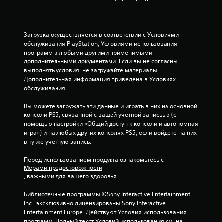
п
ц
к
е
и
с
б
с
Загрузка осуществляется в соответствии с Условиями 
ы
.
обслуживания PlayStation, Условиями использования 
с
программ и любыми другими применимыми 
т
дополнительными документами. Если вы не согласны 
Н
р
выполнять условия, не загружайте материалы. 
а
о
Дополнительная информация приведена в Условиях 
п
и
обслуживания.
о
л
и
м
Вы можете загружать эти данные и играть в них на основной 
с
и
консоли PS5, связанной с вашей учетной записьью (с 
о
н
помощью настройки «Общий доступ к консоли и автономная 
г
а
игра») и на любых других консолях PS5, если войдете на них 
р
н
в ту же учетную запись.
а
и
н
Перед использованием продукта ознакомьтесь с 
я
и
Мерами предосторожности
э
ч
, важными для вашего здоровья.
л
е
н
е
Библиотечные программы ©Sony Interactive Entertainment 
и
м
Inc., эксклюзивно лицензированы Sony Interactive 
е
е
Entertainment Europe. Действуют Условия использования 
м
н
программ. Полный текст Условий использования см. на 