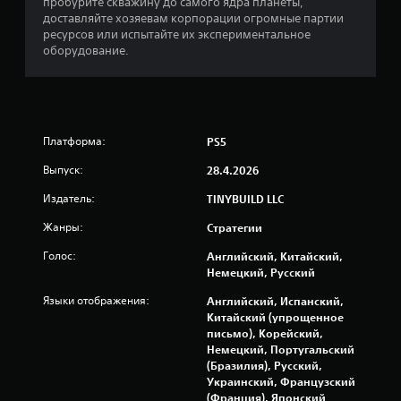
пробурите скважину до самого ядра планеты,
з
,
к
доставляйте хозяевам корпорации огромные партии
н
ч
ресурсов или испытайте их экспериментальное
е
т
оборудование.
о
о
б
б
х
ы
о
з
д
а
и
м
Платформа:
PS5
м
е
о
д
Выпуск:
28.4.2026
с
л
т
и
Издатель:
TINYBUILD LLC
и
т
Жанры:
Стратегии
н
ь
а
и
Голос:
Английский, Китайский,
ж
г
Немецкий, Русский
и
р
м
о
Языки отображения:
Английский, Испанский,
а
в
Китайский (упрощенное
т
о
письмо), Корейский,
ь
й
Немецкий, Португальский
к
п
(Бразилия), Русский,
н
р
Украинский, Французский
о
о
(Франция), Японский