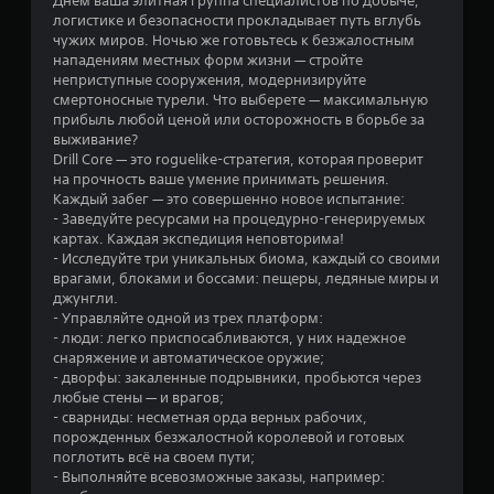
Днем ваша элитная группа специалистов по добыче,
ь
о
логистике и безопасности прокладывает путь вглубь
в
в
с
чужих миров. Ночью же готовьтесь к безжалостным
и
н
нападениям местных форм жизни — стройте
г
и
а
неприступные сооружения, модернизируйте
р
з
смертоносные турели. Что выберете — максимальную
у
и
н
прибыль любой ценой или осторожность в борьбе за
и
т
выживание?
п
ь
и
Drill Core — это roguelike-стратегия, которая проверит
е
о
на прочность ваше умение принимать решения.
р
б
и
Каждый забег — это совершенно новое испытание:
е
щ
- Заведуйте ресурсами на процедурно-генерируемых
х
у
7
картах. Каждая экспедиция неповторима!
о
ю
- Исследуйте три уникальных биома, каждый со своими
д
с
8
врагами, блоками и боссами: пещеры, ледяные миры и
и
к
джунгли.
т
о
о
- Управляйте одной из трех платформ:
ь
р
- люди: легко приспосабливаются, у них надежное
п
о
ц
снаряжение и автоматическое оружие;
о
с
- дворфы: закаленные подрывники, пробьются через
м
т
е
любые стены — и врагов;
е
ь
- сварниды: несметная орда верных рабочих,
н
и
н
порожденных безжалостной королевой и готовых
ю
г
поглотить всё на своем пути;
б
р
о
- Выполняйте всевозможные заказы, например:
е
ы