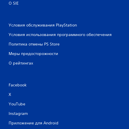
е
О SIE
й
з
м
о
о
м
д
е
Условия обслуживания PlayStation
н
н
о
Условия использования программного обеспечения
т
в
п
р
Политика отмены PS Store
р
е
о
Меры предосторожности
м
в
е
е
О рейтингах
н
р
и
н
т
ы
ь
х
Facebook
э
н
л
X
а
е
ж
м
YouTube
а
е
т
н
Instagram
и
т
Приложение для Android
ы
й
у