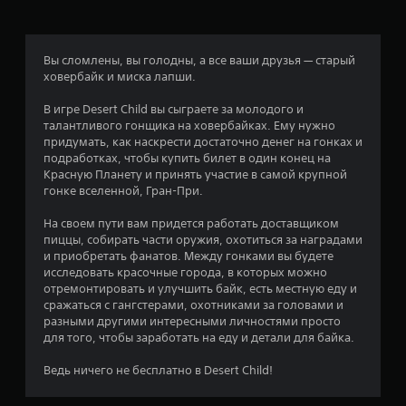
:
3
Вы сломлены, вы голодны, а все ваши друзья — старый
ховербайк и миска лапши.
.
В игре Desert Child вы сыграете за молодого и
6
талантливого гонщика на ховербайках. Ему нужно
придумать, как наскрести достаточно денег на гонках и
4
подработках, чтобы купить билет в один конец на
Красную Планету и принять участие в самой крупной
и
гонке вселенной, Гран-При.
з
На своем пути вам придется работать доставщиком
пиццы, собирать части оружия, охотиться за наградами
п
и приобретать фанатов. Между гонками вы будете
исследовать красочные города, в которых можно
я
отремонтировать и улучшить байк, есть местную еду и
сражаться с гангстерами, охотниками за головами и
т
разными другими интересными личностями просто
для того, чтобы заработать на еду и детали для байка.
и
Ведь ничего не бесплатно в Desert Child!
з