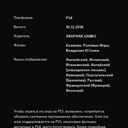
в
е
Платформа:
PS4
з
Выпуск:
10.12.2018
Издатель:
AKUPARA GAMES
д
Жанры:
Боевики, Ролевые Игры,
н
Вождение И Гонки
а
Языки отображения:
Английский, Испанский,
Итальянский, Китайский
о
(упрощенное письмо),
Немецкий, Португальский
с
(Бразилия), Русский,
Французский (Франция),
н
Японский
о
в
Чтобы играть в эту игру на PS5, возможно, потребуется 
обновить системное программное обеспечение. Хотя эта 
а
игра поддерживается на PS5, некоторые функции, 
доступные в PS4, могут отсутствовать. Более подробная 