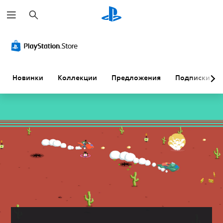
П
о
и
с
к
Новинки
Коллекции
Предложения
Подписки