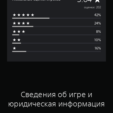
р
оценки: 202
42%
е
24%
д
8%
н
10%
я
16%
я
о
ц
е
н
Сведения об игре и
к
юридическая информация
а