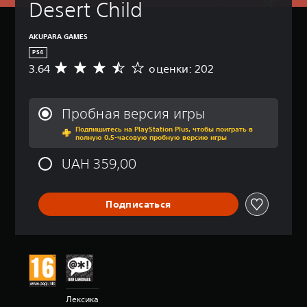
Desert Child
AKUPARA GAMES
PS4
3.64
оценки: 202
С
р
е
д
Пробная версия игры
н
Подпишитесь на PlayStation Plus, чтобы поиграть в
я
полную 0.5-часовую пробную версию игры
я
о
UAH 359,00
ц
е
н
Подписаться
к
а
:
3
.
6
4
и
Лексика
з