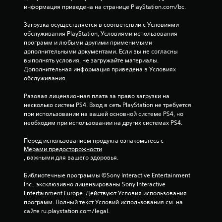
н
информация приведена на странице PlayStation.com/bc.
и
Загрузка осуществляется в соответствии с Условиями 
обслуживания PlayStation, Условиями использования 
программ и любыми другими применимыми 
и
дополнительными документами. Если вы не согласны 
выполнять условия, не загружайте материалы. 
2
Дополнительная информация приведена в Условиях 
обслуживания.
0
Разовая лицензионная плата за право загрузки на 
2
несколько систем PS4. Вход в сеть PlayStation не требуется 
при использовании на вашей основной системе PS4, но 
о
необходим при использовании на других системах PS4.
ц
Перед использованием продукта ознакомьтесь с 
Мерами предосторожности
е
, важными для вашего здоровья.
н
Библиотечные программы ©Sony Interactive Entertainment 
Inc., эксклюзивно лицензированы Sony Interactive 
о
Entertainment Europe. Действуют Условия использования 
программ. Полный текст Условий использования см. на 
к
сайте ru.playstation.com/legal.