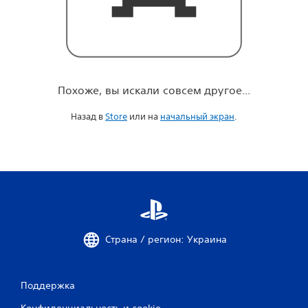
о
е
.
.
.
Похоже, вы искали совсем другое...
Назад в
Store
или на
начальный экран
.
Страна / регион: Украина
Поддержка
Конфиденциальность и cookie