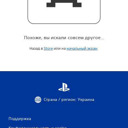
о
е
.
.
.
Похоже, вы искали совсем другое...
Назад в
Store
или на
начальный экран
.
Страна / регион: Украина
Поддержка
Конфиденциальность и cookie