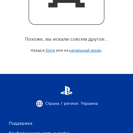
о
е
.
.
.
Похоже, вы искали совсем другое...
Назад в
Store
или на
начальный экран
.
Страна / регион: Украина
Поддержка
Конфиденциальность и cookie