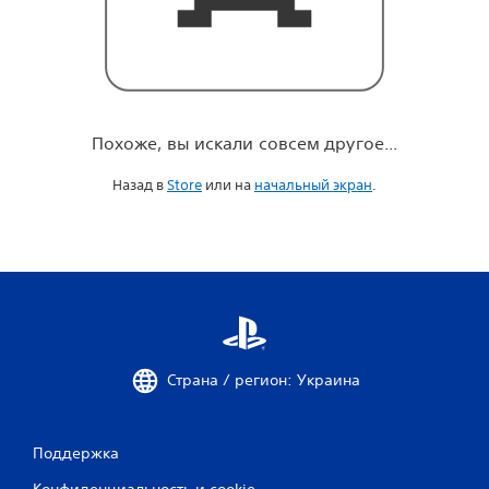
о
е
.
.
.
Похоже, вы искали совсем другое...
Назад в
Store
или на
начальный экран
.
Страна / регион: Украина
Поддержка
Конфиденциальность и cookie