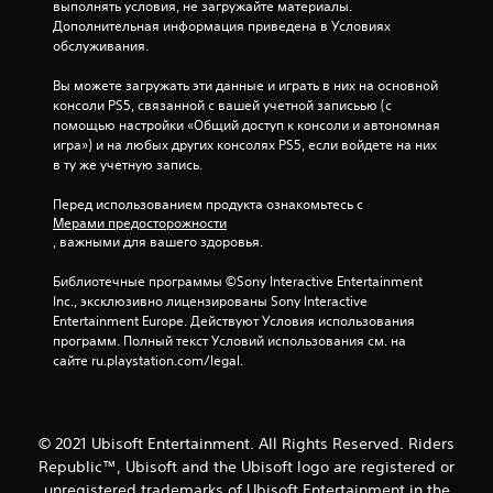
выполнять условия, не загружайте материалы. 
д
Дополнительная информация приведена в Условиях 
обслуживания.
н
Вы можете загружать эти данные и играть в них на основной 
а
консоли PS5, связанной с вашей учетной записьью (с 
помощью настройки «Общий доступ к консоли и автономная 
о
игра») и на любых других консолях PS5, если войдете на них 
в ту же учетную запись.
с
Перед использованием продукта ознакомьтесь с 
Мерами предосторожности
н
, важными для вашего здоровья.
о
Библиотечные программы ©Sony Interactive Entertainment 
Inc., эксклюзивно лицензированы Sony Interactive 
в
Entertainment Europe. Действуют Условия использования 
программ. Полный текст Условий использования см. на 
а
сайте ru.playstation.com/legal.
н
и
© 2021 Ubisoft Entertainment. All Rights Reserved. Riders
Republic™, Ubisoft and the Ubisoft logo are registered or
и
unregistered trademarks of Ubisoft Entertainment in the