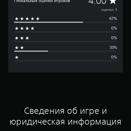
4.00
Глобальные оценки игроков
р
оценки: 3
67%
е
0%
д
0%
н
33%
я
0%
я
о
ц
е
н
Сведения об игре и
к
юридическая информация
а