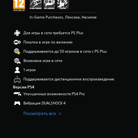
к
а
:
In-Game Purchases, Лексика, Насилие
4
и
з
Для игры в сети требуется PS Plus
п
я
Покупки в игре по желанию
т
и
Поддерживается до 50 игроков в сети с PS Plus
з
Возможна игра в сети
в
е
1 игрок
з
д
Поддерживается дистанционное воспроизведение
н
Версия PS4
а
Улучшенные возможности PS4 Pro
о
с
Вибрация DUALSHOCK 4
н
о
Посмотреть все
в
а
н
и