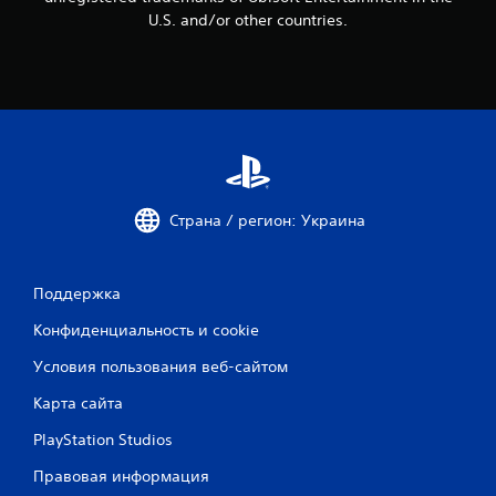
3
U.S. and/or other countries.
о
ц
е
н
Страна / регион: Украина
о
к
Поддержка
Конфиденциальность и cookie
Условия пользования веб-сайтом
Карта сайта
PlayStation Studios
Правовая информация