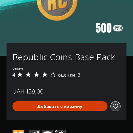
Republic Coins Base Pack
Ubisoft
4
оценки: 3
С
р
е
UAH 159,00
д
н
я
Добавить в корзину
я
о
ц
е
н