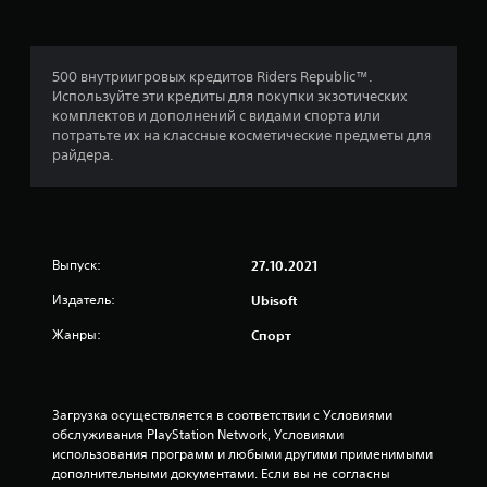
:
4
500 внутриигровых кредитов Riders Republic™.
Используйте эти кредиты для покупки экзотических
и
комплектов и дополнений с видами спорта или
потратьте их на классные косметические предметы для
з
райдера.
п
я
Выпуск:
27.10.2021
т
Издатель:
Ubisoft
и
Жанры:
Спорт
з
в
Загрузка осуществляется в соответствии с Условиями 
е
обслуживания PlayStation Network, Условиями 
использования программ и любыми другими применимыми 
з
дополнительными документами. Если вы не согласны 