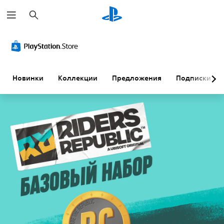
П
о
и
с
к
Новинки
Коллекции
Предложения
Подписки