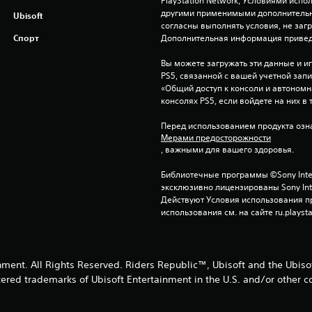
PlayStation Network, Условиями исп
другими применимыми дополнительны
Ubisoft
согласны выполнять условия, не заг
Спорт
Дополнительная информация привед
Вы можете загружать эти данные и иг
PS5, связанной с вашей учетной зап
«Общий доступ к консоли и автономна
консолях PS5, если войдете на них в 
Перед использованием продукта озна
Мерами предосторожности
, важными для вашего здоровья.
Библиотечные программы ©Sony Interac
эксклюзивно лицензированы Sony Inter
Действуют Условия использования пр
использования см. на сайте ru.playsta
nment. All Rights Reserved. Riders Republic™, Ubisoft and the Ubisof
tered trademarks of Ubisoft Entertainment in the U.S. and/or other co