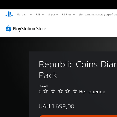
Магазин
PS5
Игры
PS Plus
Дополнительные устройст
Republic Coins Di
Pack
Ubisoft
0
Нет оценок
Н
е
т
UAH 1 699,00
о
ц
е