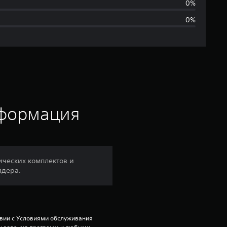
ц
0%
0%
е
н
о
к
нформация
ических комплектов и
йдера.
твии с Условиями обслуживания 