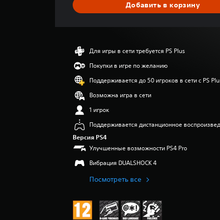
Добавить в корзину
н
о
к
Для игры в сети требуется PS Plus
Покупки в игре по желанию
Поддерживается до 50 игроков в сети с PS Plu
Возможна игра в сети
1 игрок
Поддерживается дистанционное воспроизве
Версия PS4
Улучшенные возможности PS4 Pro
Вибрация DUALSHOCK 4
Посмотреть все