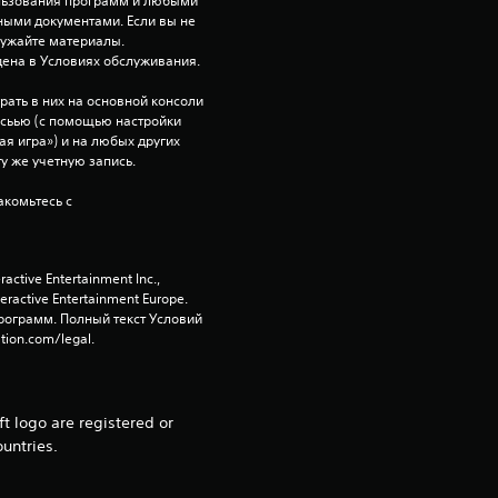
ользования программ и любыми 
ми документами. Если вы не 
ружайте материалы. 
ена в Условиях обслуживания.
рать в них на основной консоли 
исьью (с помощью настройки 
я игра») и на любых других 
ту же учетную запись.
комьтесь с 
tive Entertainment Inc., 
active Entertainment Europe. 
ограмм. Полный текст Условий 
tion.com/legal.
t logo are registered or
untries.