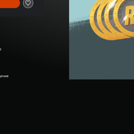
s
дение