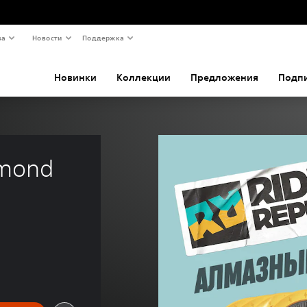
ва
Новости
Поддержка
Новинки
Коллекции
Предложения
Подп
amond 