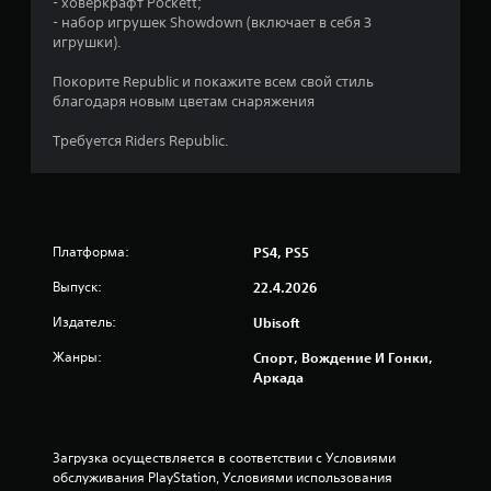
- ховеркрафт Pockett;
2
- набор игрушек Showdown (включает в себя 3
игрушки).
5
Покорите Republic и покажите всем свой стиль
и
благодаря новым цветам снаряжения
з
Требуется Riders Republic.
п
я
Платформа:
PS4, PS5
т
Выпуск:
22.4.2026
и
Издатель:
Ubisoft
з
Жанры:
Спорт, Вождение И Гонки,
Аркада
в
е
Загрузка осуществляется в соответствии с Условиями 
з
обслуживания PlayStation, Условиями использования 