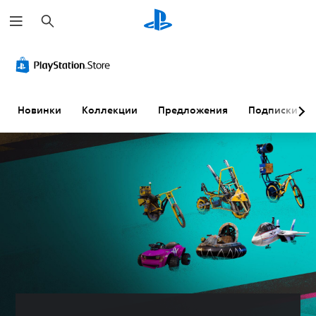
П
о
и
с
к
Новинки
Коллекции
Предложения
Подписки