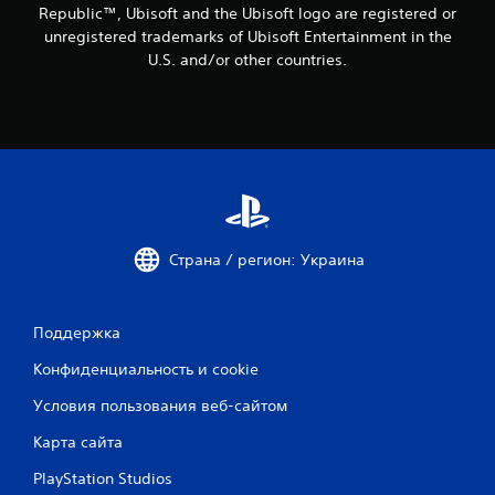
4
Republic™, Ubisoft and the Ubisoft logo are registered or
unregistered trademarks of Ubisoft Entertainment in the
о
U.S. and/or other countries.
ц
е
н
о
к
Страна / регион: Украина
Поддержка
Конфиденциальность и cookie
Условия пользования веб-сайтом
Карта сайта
PlayStation Studios