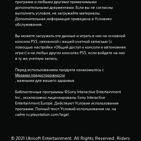
программ и любыми другими применимыми 
д
дополнительными документами. Если вы не согласны 
выполнять условия, не загружайте материалы. 
н
Дополнительная информация приведена в Условиях 
обслуживания.
а
Вы можете загружать эти данные и играть в них на основной 
о
консоли PS5, связанной с вашей учетной записьью (с 
помощью настройки «Общий доступ к консоли и автономная 
с
игра») и на любых других консолях PS5, если войдете на них 
в ту же учетную запись.
н
Перед использованием продукта ознакомьтесь с 
о
Мерами предосторожности
, важными для вашего здоровья.
в
Библиотечные программы ©Sony Interactive Entertainment 
а
Inc., эксклюзивно лицензированы Sony Interactive 
Entertainment Europe. Действуют Условия использования 
н
программ. Полный текст Условий использования см. на 
сайте ru.playstation.com/legal.
и
и
© 2021 Ubisoft Entertainment. All Rights Reserved. Riders