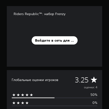
е
н
о
Riders Republic™: набор Frenzy
к
Войдите в сеть для оценки
С
3.25
Глобальные оценки игроков
р
оценки: 4
50%
е
0%
д