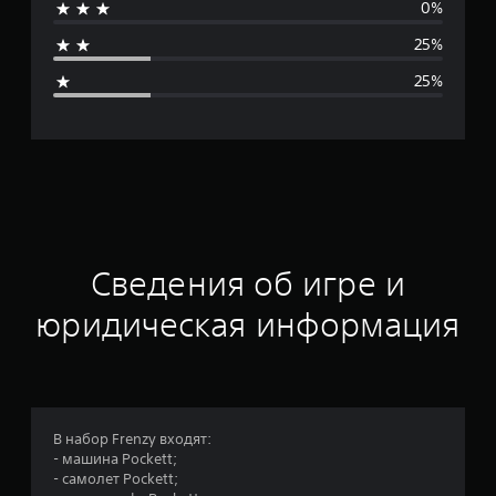
0%
н
25%
я
25%
я
о
ц
е
н
Сведения об игре и
к
юридическая информация
а
:
3
В набор Frenzy входят:
- машина Pockett;
.
- самолет Pockett;