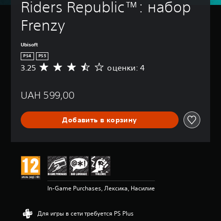
Riders Republic™: набор 
Frenzy
Ubisoft
PS4
PS5
3.25
оценки: 4
С
р
е
UAH 599,00
д
н
я
Добавить в корзину
я
о
ц
е
н
к
а
:
In-Game Purchases, Лексика, Насилие
3
.
2
Для игры в сети требуется PS Plus
5