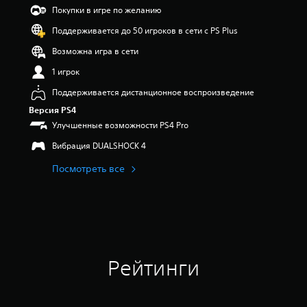
и
Покупки в игре по желанию
з
Поддерживается до 50 игроков в сети с PS Plus
п
я
Возможна игра в сети
т
и
1 игрок
з
Поддерживается дистанционное воспроизведение
в
е
Версия PS4
з
Улучшенные возможности PS4 Pro
д
н
Вибрация DUALSHOCK 4
а
Посмотреть все
о
с
н
о
в
а
н
и
Рейтинги
и
4
о
ц