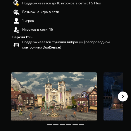
Поддерживается до 16 игроков в сети с PS Plus
и
з
Возможна игра в сети
п
я
1 игрок
т
Игроков в сети: 16
и
з
Версия PS5
в
Поддерживается функция вибрации (беспроводной
е
контроллер DualSense)
з
д
н
а
о
с
н
о
в
а
н
и
и
4
о
ц