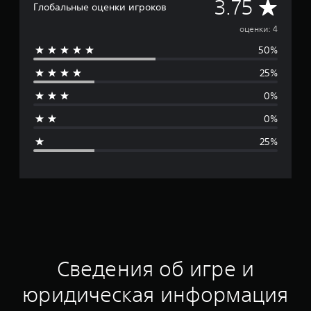
С
3.75
Глобальные оценки игроков
р
оценки: 4
50%
е
25%
д
0%
н
0%
я
25%
я
о
ц
е
н
Сведения об игре и
к
юридическая информация