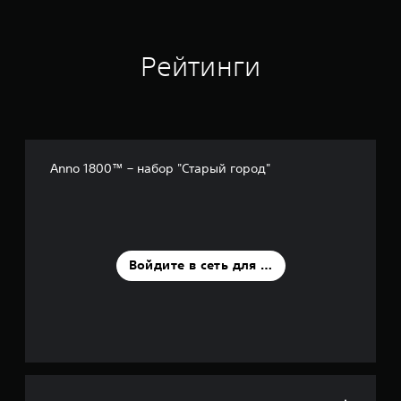
е
н
о
Рейтинги
к
Anno 1800™ – набор "Старый город"
Войдите в сеть для оценки