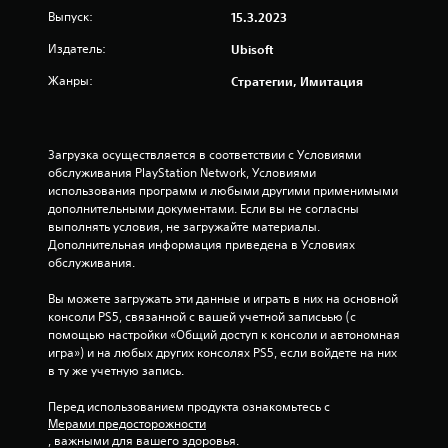
з
Выпуск:
15.3.2023
в
Издатель:
Ubisoft
е
Жанры:
Стратегии, Имитация
з
д
Загрузка осуществляется в соответствии с Условиями 
обслуживания PlayStation Network, Условиями 
н
использования программ и любыми другими применимыми 
дополнительными документами. Если вы не согласны 
а
выполнять условия, не загружайте материалы. 
Дополнительная информация приведена в Условиях 
о
обслуживания.
с
Вы можете загружать эти данные и играть в них на основной 
консоли PS5, связанной с вашей учетной записьью (с 
н
помощью настройки «Общий доступ к консоли и автономная 
игра») и на любых других консолях PS5, если войдете на них 
о
в ту же учетную запись.
в
Перед использованием продукта ознакомьтесь с 
Мерами предосторожности
а
, важными для вашего здоровья.