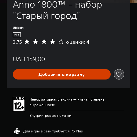
Anno 1800™ – набор 
"Старый город"
Ubisoft
PS5
3.75
оценки: 4
С
р
е
UAH 159,00
д
н
я
Добавить в корзину
я
о
ц
е
н
Ненормативная лексика — низкая степень
к
выраженности
а
:
Внутриигровые покупки
3
.
7
Для игры в сети требуется PS Plus
5