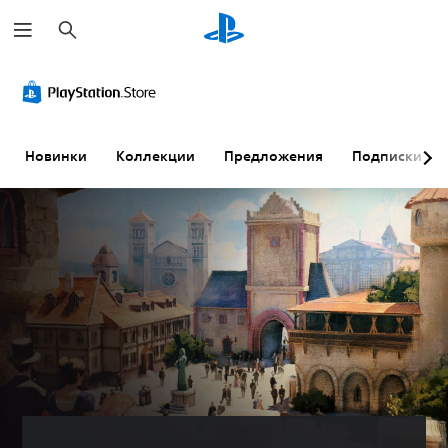
П
о
и
с
к
Новинки
Коллекции
Предложения
Подписки