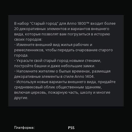
а
:
3
В набор "Старый город" для Anno 1800™ входит более
20 декоративных элементов и вариантов внешнего
.
вида, которые позволят вам погрузиться в историю
своих городов:
7
- Измените внешний вид жилья рабочих и
ремесленников, чтобы передать очарование старого
5
города.
- Украсьте свой старый город новыми стенами,
и
постройте башни и даже небольшие замки.
- Напомните жителям о былых временах, размещая
з
декоративные элементы в стиле Anno 1404.
- Используя новые варианты внешнего вида, придайте
п
средневековый облик общественным зданиям,
включая церковь, пожарную часть, школу и многие
я
другие.
т
и
Платформа:
PS5