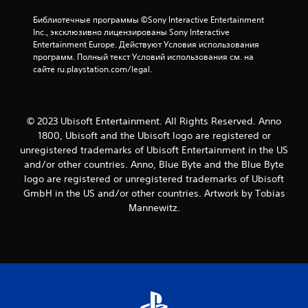
н
Библиотечные программы ©Sony Interactive Entertainment 
Inc., эксклюзивно лицензированы Sony Interactive 
и
Entertainment Europe. Действуют Условия использования 
программ. Полный текст Условий использования см. на 
и
сайте ru.playstation.com/legal.
4
о
© 2023 Ubisoft Entertainment. All Rights Reserved. Anno
1800, Ubisoft and the Ubisoft logo are registered or
ц
unregistered trademarks of Ubisoft Entertainment in the US
and/or other countries. Anno, Blue Byte and the Blue Byte
е
logo are registered or unregistered trademarks of Ubisoft
GmbH in the US and/or other countries. Artwork by Tobias
н
Mannewitz.
о
к