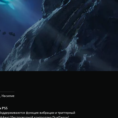
, Насилие
я PS5
Поддерживаются функция вибрации и триггерный
эффект (беспроводной контроллер DualSense)