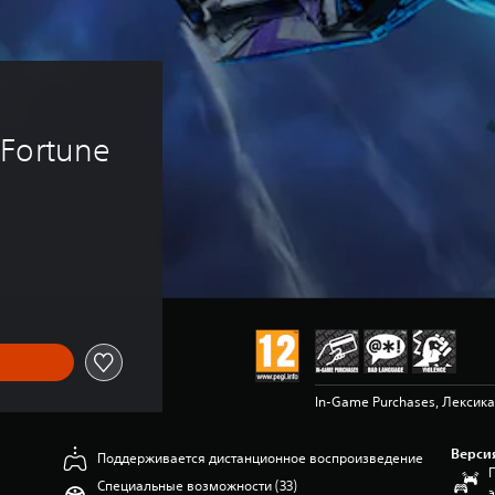
 Fortune
In-Game Purchases, Лексика
Верси
Поддерживается дистанционное воспроизведение
Специальные возможности (33)