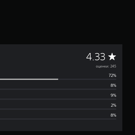
С
4.33
р
оценки: 245
72%
е
8%
д
9%
н
2%
8%
я
я