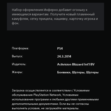
:
4
Набор оформления Инферно добавит огоньку к
имеющимся вариантам. Получите новый пламенный
.
камуфляж, сетку прицела, нашивку, карточку игрока и
фон.
4
7
и
Платформа:
PS4
з
Выпуск:
24.3.2014
п
Издатель:
Activision Blizzard Int'l BV
я
Жанры:
Боевики, Шутеры, Шутеры
т
и
Загрузка осуществляется в соответствии с Условиями 
обслуживания PlayStation Network, Условиями 
з
использования программ и любыми другими применимыми 
дополнительными документами. Если вы не согласны 
выполнять условия, не загружайте материалы. 
в