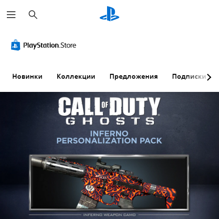
П
о
и
с
к
Новинки
Коллекции
Предложения
Подписки