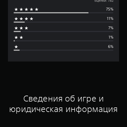
р
оценки: 782
75%
е
11%
д
7%
н
1%
я
6%
я
о
ц
е
н
Сведения об игре и
к
юридическая информация
а