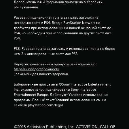
Дополнительная информация приведена в Условиях 
обслуживания.
е
Разовая лицензионная плата за право загрузки на 
з
несколько систем PS4. Вход в PlayStation Network не 
требуется при использовании на вашей основной системе 
д
PS4, но необходим при использовании на других системах 
PS4.
н
PS3: Разовая плата за загрузку и использование на не более 
а
чем 2-х активированных системах PS3.
о
Перед использованием продукта ознакомьтесь с 
Мерами предосторожности
с
, важными для вашего здоровья.
н
Библиотечные программы ©Sony Interactive Entertainment 
Inc., эксклюзивно лицензированы Sony Interactive 
о
Entertainment Europe. Действуют Условия использования 
программ. Полный текст Условий использования см. на 
в
сайте ru.playstation.com/legal.
а
н
©2013 Activision Publishing, Inc. ACTIVISION, CALL OF