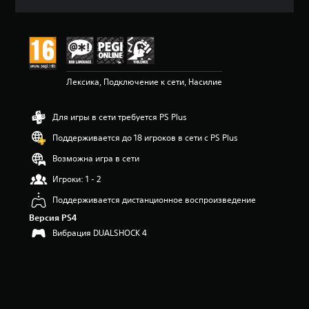
ц
е
н
к
а
:
Лексика, Подключение к сети, Насилие
4
.
4
Для игры в сети требуется PS Plus
7
и
Поддерживается до 18 игроков в сети с PS Plus
з
п
Возможна игра в сети
я
Игроки: 1 - 2
т
и
Поддерживается дистанционное воспроизведение
з
Версия PS4
в
е
Вибрация DUALSHOCK 4
з
д
н
а
о
с