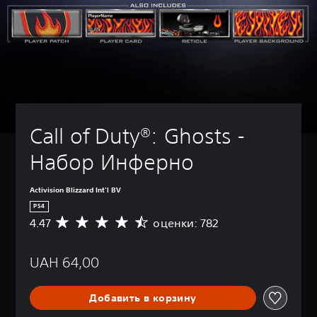
Call of Duty®: Ghosts - 
Набор Инферно
Activision Blizzard Int'l BV
PS4
4.47
оценки: 782
С
р
е
UAH 64,00
д
н
я
Добавить в корзину
я
о