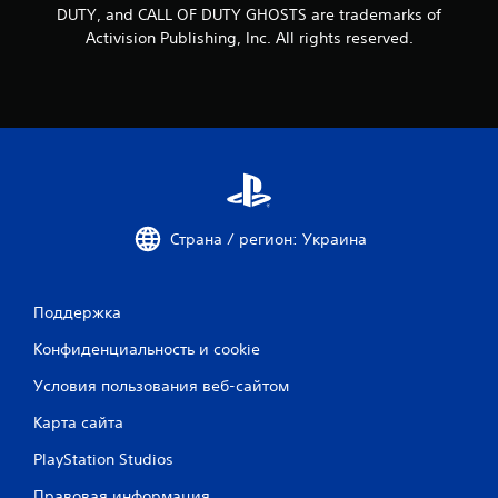
DUTY, and CALL OF DUTY GHOSTS are trademarks of
и
Activision Publishing, Inc. All rights reserved.
и
7
8
2
о
Страна / регион: Украина
ц
Поддержка
е
Конфиденциальность и cookie
н
Условия пользования веб-сайтом
о
Карта сайта
к
PlayStation Studios
Правовая информация