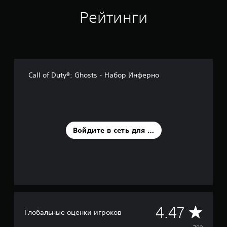
н
Рейтинги
о
в
а
н
и
и
7
Call of Duty®: Ghosts - Набор Инферно
8
2
о
ц
е
н
Войдите в сеть для оценки
о
к
С
4.47
Глобальные оценки игроков