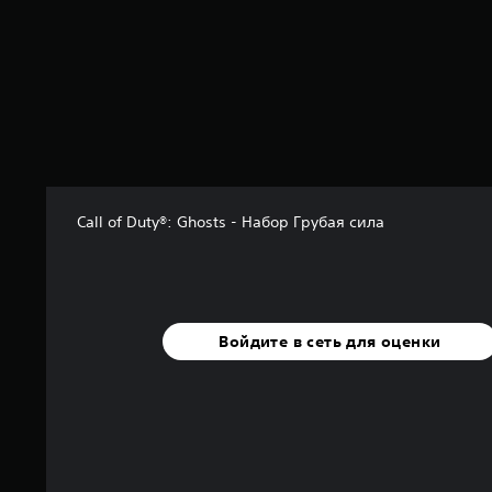
н
а
о
с
н
о
в
а
н
и
Call of Duty®: Ghosts - Набор Грубая сила
и
9
5
3
о
ц
Войдите в сеть для оценки
е
н
о
к