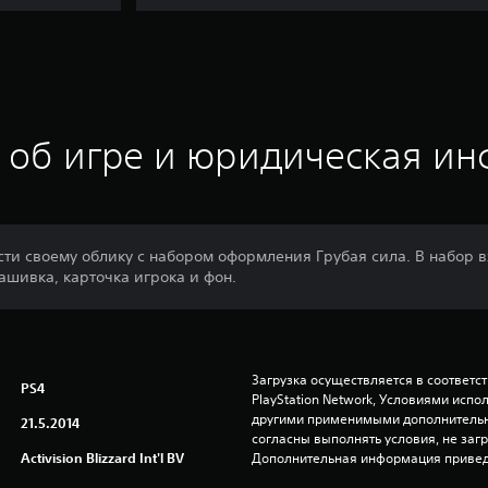
 об игре и юридическая и
сти своему облику с набором оформления Грубая сила. В набор 
ашивка, карточка игрока и фон.
Загрузка осуществляется в соответс
PS4
PlayStation Network, Условиями исп
другими применимыми дополнительны
21.5.2014
согласны выполнять условия, не заг
Activision Blizzard Int'l BV
Дополнительная информация привед