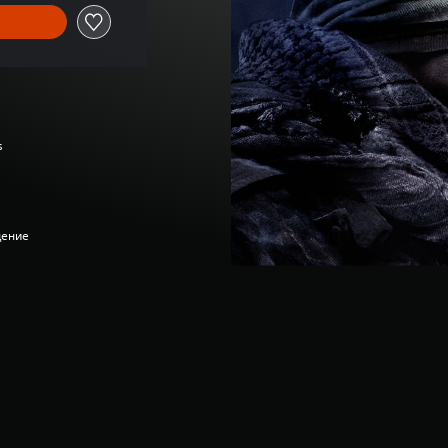
s
дение