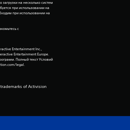
 загрузки на несколько систем 
2
ебуется при использовании на 
бходим при использовании на 
и
комьтесь с 
з
п
tive Entertainment Inc., 
я
active Entertainment Europe. 
ограмм. Полный текст Условий 
tion.com/legal.
т
и
trademarks of Activision
з
в
е
з