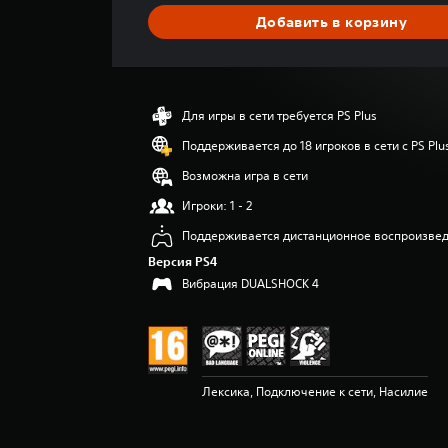
я
Добавить в корзину
я
о
ц
е
н
Для игры в сети требуется PS Plus
к
а
Поддерживается до 18 игроков в сети с PS Plu
:
Возможна игра в сети
4
.
Игроки: 1 - 2
2
Поддерживается дистанционное воспроизве
2
и
Версия PS4
з
Вибрация DUALSHOCK 4
п
я
т
и
з
в
Лексика, Подключение к сети, Насилие
е
з
д