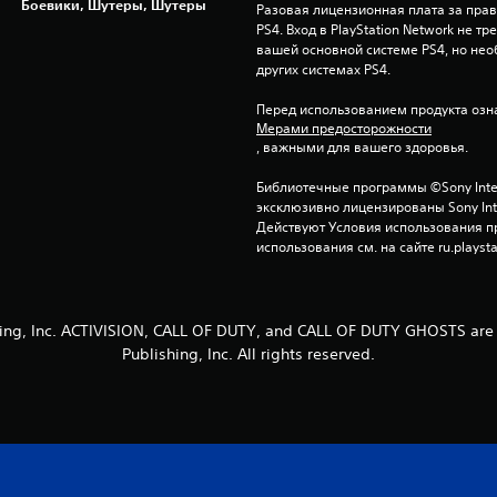
Боевики, Шутеры, Шутеры
Разовая лицензионная плата за право
PS4. Вход в PlayStation Network не тр
вашей основной системе PS4, но нео
других системах PS4.
Перед использованием продукта озна
Мерами предосторожности
, важными для вашего здоровья.
Библиотечные программы ©Sony Interac
эксклюзивно лицензированы Sony Inter
Действуют Условия использования пр
использования см. на сайте ru.playsta
hing, Inc. ACTIVISION, CALL OF DUTY, and CALL OF DUTY GHOSTS are 
Publishing, Inc. All rights reserved.