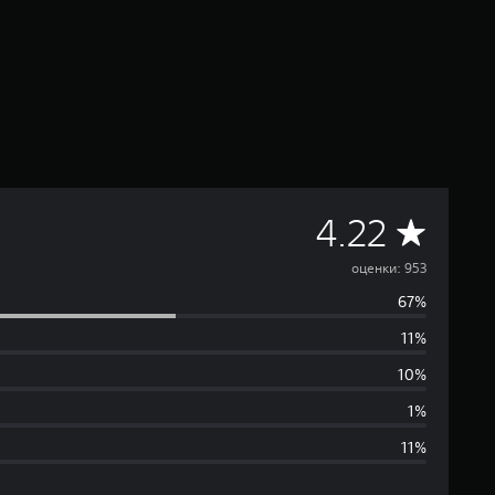
С
4.22
р
оценки: 953
67%
е
11%
д
10%
н
1%
11%
я