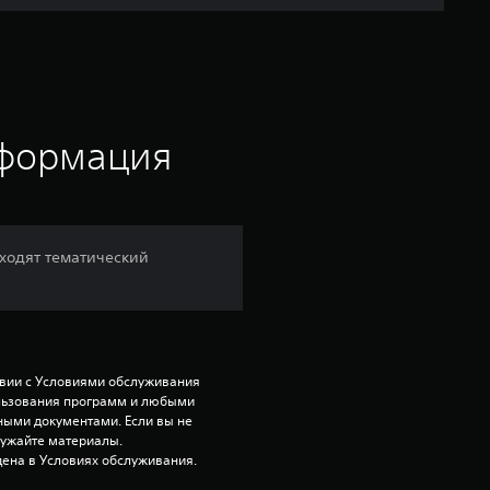
я
о
ц
е
нформация
н
к
входят тематический
а
:
4
твии с Условиями обслуживания 
ользования программ и любыми 
.
ми документами. Если вы не 
ружайте материалы. 
ена в Условиях обслуживания.
2