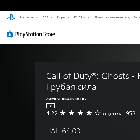
Магазин
PS5
Игры
PS Plus
Дополнительные устройст
Call of Duty®: Ghosts -
Грубая сила
Activision Blizzard Int'l BV
PS4
4.22
оценки: 953
С
р
е
UAH 64,00
д
н