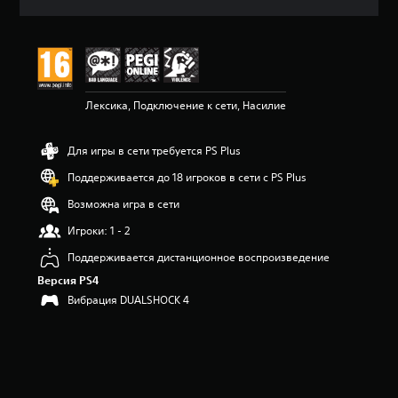
ц
е
н
к
а
:
Лексика, Подключение к сети, Насилие
4
.
5
Для игры в сети требуется PS Plus
и
з
Поддерживается до 18 игроков в сети с PS Plus
п
я
Возможна игра в сети
т
Игроки: 1 - 2
и
з
Поддерживается дистанционное воспроизведение
в
Версия PS4
е
з
Вибрация DUALSHOCK 4
д
н
а
о
с
н