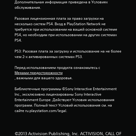
Дополнительная информация приведена в Условиях 
обслуживания.
з
Разовая лицензионная плата за право загрузки на 
д
несколько систем PS4. Вход в PlayStation Network не 
требуется при использовании на вашей основной системе 
н
PS4, но необходим при использовании на других системах 
PS4.
а
PS3: Разовая плата за загрузку и использование на не более 
о
чем 2-х активированных системах PS3.
с
Перед использованием продукта ознакомьтесь с 
Мерами предосторожности
н
, важными для вашего здоровья.
о
Библиотечные программы ©Sony Interactive Entertainment 
Inc., эксклюзивно лицензированы Sony Interactive 
в
Entertainment Europe. Действуют Условия использования 
программ. Полный текст Условий использования см. на 
а
сайте ru.playstation.com/legal.
н
и
©2013 Activision Publishing, Inc. ACTIVISION, CALL OF