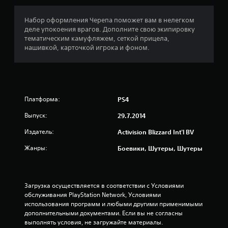
:
4
Набор оформления Черепа поможет вам в нелегком
деле упокоения врагов. Дополните свою экипировку
.
тематическим камуфляжем, сеткой прицела,
нашивкой, карточкой игрока и фоном.
5
и
з
Платформа:
PS4
п
Выпуск:
29.7.2014
я
Издатель:
Activision Blizzard Int'l BV
т
Жанры:
Боевики, Шутеры, Шутеры
и
з
Загрузка осуществляется в соответствии с Условиями 
обслуживания PlayStation Network, Условиями 
в
использования программ и любыми другими применимыми 
дополнительными документами. Если вы не согласны 
выполнять условия, не загружайте материалы. 
е