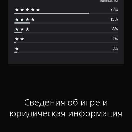
р
оценки: 92
72%
е
15%
д
8%
н
2%
я
3%
я
о
ц
е
н
Сведения об игре и
к
юридическая информация
а