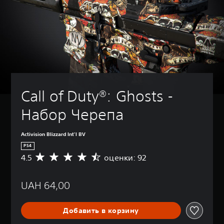
Call of Duty®: Ghosts - 
Набор Черепа
Activision Blizzard Int'l BV
PS4
4.5
оценки: 92
С
р
е
UAH 64,00
д
н
я
Добавить в корзину
я
о