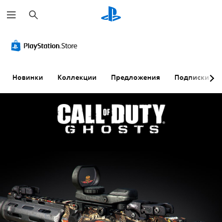
П
о
и
с
к
Новинки
Коллекции
Предложения
Подписки