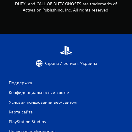
DUTY, and CALL OF DUTY GHOSTS are trademarks of
и
Activision Publishing, Inc. All rights reserved.
9
2
о
ц
е
Страна / регион: Украина
н
Поддержка
о
Конфиденциальность и cookie
к
Условия пользования веб-сайтом
Карта сайта
PlayStation Studios
Правовая информация