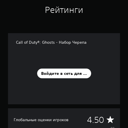
о
Рейтинги
в
а
н
и
и
9
2
Call of Duty®: Ghosts - Набор Черепа
о
ц
е
н
о
к
Войдите в сеть для оценки
С
4.50
Глобальные оценки игроков