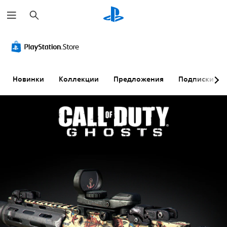
П
о
и
с
к
Новинки
Коллекции
Предложения
Подписки