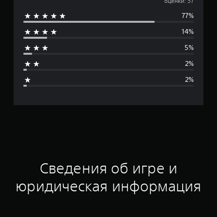
р
оценки: 57
77%
е
14%
д
5%
н
2%
я
2%
я
о
ц
е
н
Сведения об игре и
к
юридическая информация
а