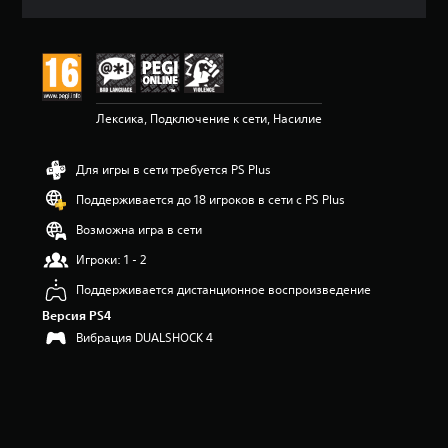
ц
е
н
к
а
:
Лексика, Подключение к сети, Насилие
4
.
6
Для игры в сети требуется PS Plus
3
и
Поддерживается до 18 игроков в сети с PS Plus
з
п
Возможна игра в сети
я
Игроки: 1 - 2
т
и
Поддерживается дистанционное воспроизведение
з
Версия PS4
в
е
Вибрация DUALSHOCK 4
з
д
н
а
о
с