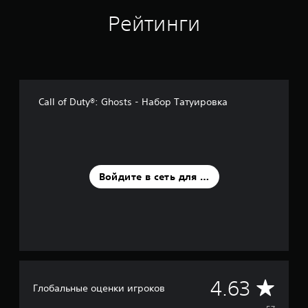
н
Рейтинги
о
в
а
н
и
и
5
Call of Duty®: Ghosts - Набор Татуировка
7
о
ц
е
н
о
Войдите в сеть для оценки
к
С
4.63
Глобальные оценки игроков