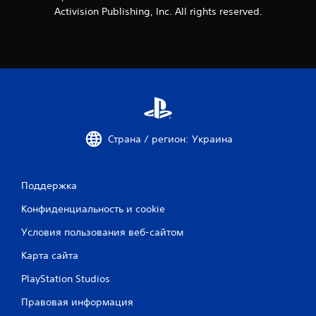
Activision Publishing, Inc. All rights reserved.
и
и
5
7
о
Страна / регион: Украина
ц
е
Поддержка
н
Конфиденциальность и cookie
о
Условия пользования веб-сайтом
к
Карта сайта
PlayStation Studios
Правовая информация