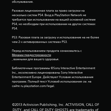
обслуживания.
е
Разовая лицензионная плата за право загрузки на 
несколько систем PS4. Вход в PlayStation Network не 
з
требуется при использовании на вашей основной системе 
PS4, но необходим при использовании на других системах 
д
PS4.
н
PS3: Разовая плата за загрузку и использование на не более 
чем 2-х активированных системах PS3.
а
Перед использованием продукта ознакомьтесь с 
о
Мерами предосторожности
, важными для вашего здоровья.
с
Библиотечные программы ©Sony Interactive Entertainment 
н
Inc., эксклюзивно лицензированы Sony Interactive 
Entertainment Europe. Действуют Условия использования 
о
программ. Полный текст Условий использования см. на 
сайте ru.playstation.com/legal.
в
а
©2013 Activision Publishing, Inc. ACTIVISION, CALL OF
н
DUTY, and CALL OF DUTY GHOSTS are trademarks of