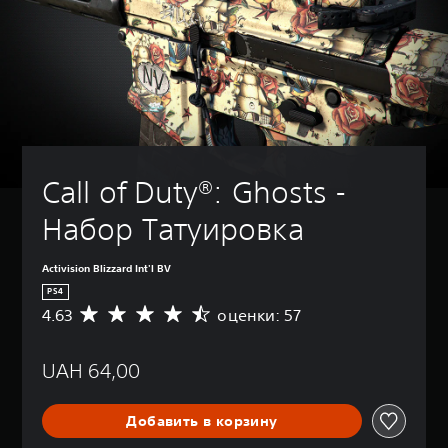
Call of Duty®: Ghosts - 
Набор Татуировка
Activision Blizzard Int'l BV
PS4
4.63
оценки: 57
С
р
е
UAH 64,00
д
н
я
Добавить в корзину
я
о