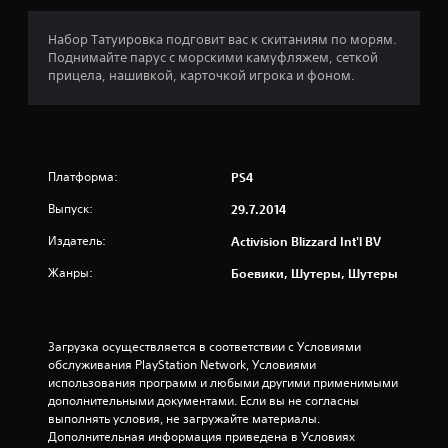
:
4
Набор Татуировка подговит вас к скитаниям по морям.
Поднимайте парус с морскими камуфляжем, сеткой
.
прицела, нашивкой, карточкой игрока и фоном.
6
3
Платформа:
PS4
и
Выпуск:
29.7.2014
з
Издатель:
Activision Blizzard Int'l BV
п
Жанры:
Боевики, Шутеры, Шутеры
я
т
Загрузка осуществляется в соответствии с Условиями 
и
обслуживания PlayStation Network, Условиями 
использования программ и любыми другими применимыми 
з
дополнительными документами. Если вы не согласны 
выполнять условия, не загружайте материалы. 
Дополнительная информация приведена в Условиях 
в