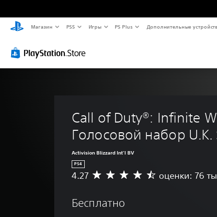
Магазин
PS5
Игры
PS Plus
Дополнительные устройст
Call of Duty®: Infinite W
Голосовой набор U.K. S
Activision Blizzard Int'l BV
PS4
4.27
оценки: 76 ты
С
р
е
Бесплатно
д
н