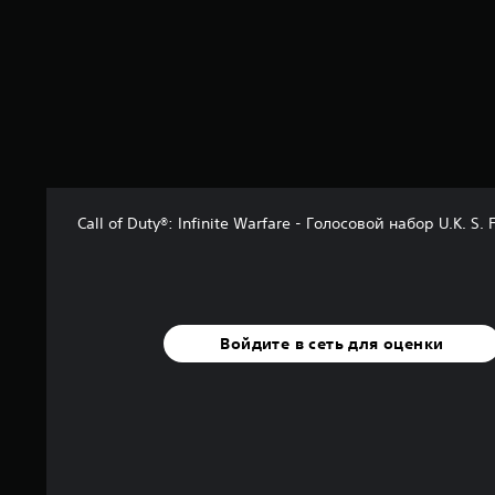
н
а
о
с
н
о
в
а
н
и
Call of Duty®: Infinite Warfare - Голосовой набор U.K. S. F
и
7
6
т
ы
с
Войдите в сеть для оценки
.
о
ц
е
н
о
к