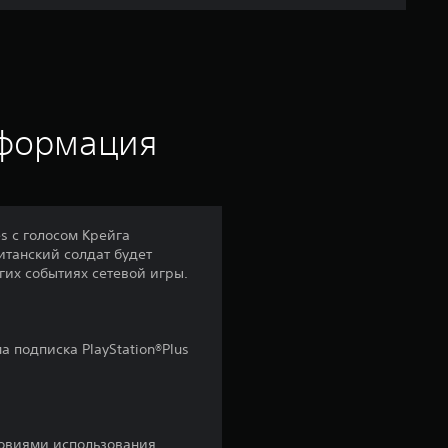
я
о
ц
е
нформация
н
к
es с голосом Крейга
ританский солдат будет
а
гих событиях сетевой игры.
:
4
а подписка PlayStation®Plus
.
2
словиями использования