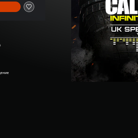
s
дение