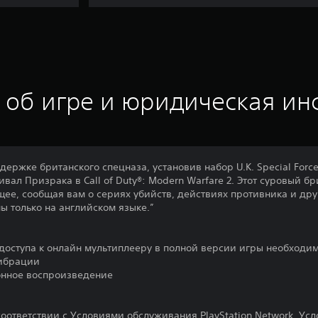
 об игре и юридическая и
держке британского спецназа, установив набор U.K. Special Forc
вал Призрака в Call of Duty®: Modern Warfare 2. Этот суровый б
ее, сообщая вам о сериях убийств, действиях противника и дру
ы только на английском языке.”
я доступа к онлайн мультиплееру в полной версии игры необходим
ибрации
нное воспроизведение
соответствии с Условиями обслуживания PlayStation Network, У