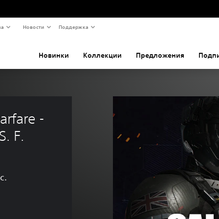
ва
Новости
Поддержка
Новинки
Коллекции
Предложения
Подп
arfare - 
. F.
с.