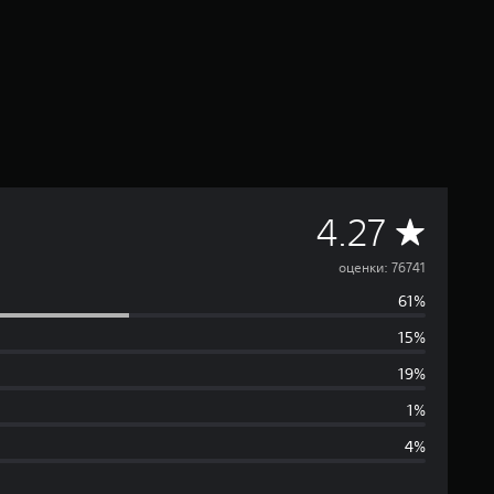
С
4.27
р
оценки: 76741
61%
е
15%
д
19%
н
1%
4%
я