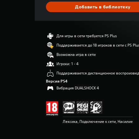
я
Добавить в библиотеку
я
о
ц
е
н
Для игры в сети требуется PS Plus
к
а
Поддерживается до 18 игроков в сети с PS Plu
:
Возможна игра в сети
4
.
Игроки: 1 - 4
2
Поддерживается дистанционное воспроизве
7
и
Версия PS4
з
Вибрация DUALSHOCK 4
п
я
т
и
з
в
Лексика, Подключение к сети, Насилие
е
з
д